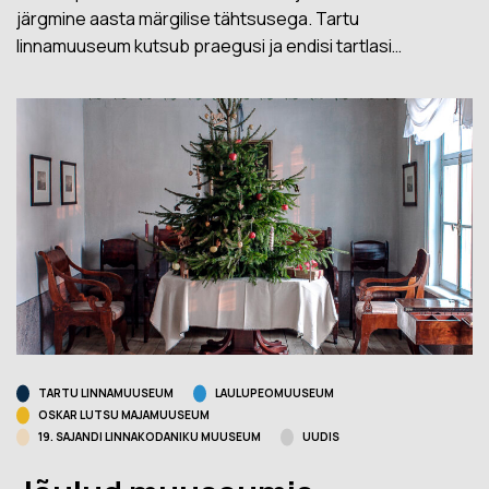
järgmine aasta märgilise tähtsusega. Tartu
linnamuuseum kutsub praegusi ja endisi tartlasi…
TARTU LINNAMUUSEUM
LAULUPEOMUUSEUM
OSKAR LUTSU MAJAMUUSEUM
19. SAJANDI LINNAKODANIKU MUUSEUM
UUDIS