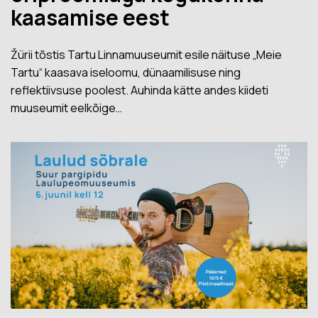
kaasamise eest
Žürii tõstis Tartu Linnamuuseumit esile näituse „Meie
Tartu“ kaasava iseloomu, dünaamilisuse ning
reflektiivsuse poolest. Auhinda kätte andes kiideti
muuseumit eelkõige…