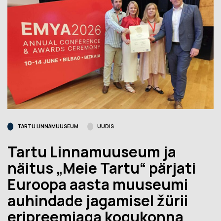
TARTU LINNAMUUSEUM
UUDIS
Tartu Linnamuuseum ja
näitus „Meie Tartu“ pärjati
Euroopa aasta muuseumi
auhindade jagamisel žürii
eripreemiaga kogukonna