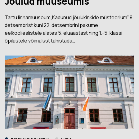
Jõulud muuseumis
Tartu linnamuuseum„Kadunud jõulukinkide müsteerium” 8.
detsembrist kuni 22. detsembrini pakume
eelkooliealistele alates 5. eluaastast ning 1.-5. klassi
õpilastele võimalust tähistada…