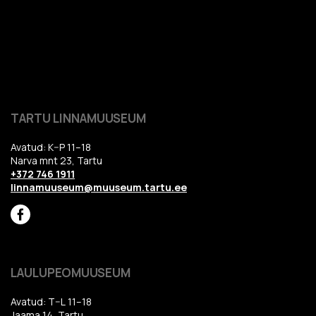
TARTU LINNAMUUSEUM
Avatud: K–P 11–18
Narva mnt 23, Tartu
+372 746 1911
linnamuuseum@muuseum.tartu.ee
LAULUPEOMUUSEUM
Avatud: T–L 11–18
Jaama 14, Tartu