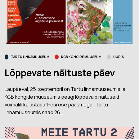
TARTU LINNAMUUSEUM
KGB KONGIDE MUUSEUM
UUDIS
Lõppevate näituste päev
Laupäeval, 25. septembril on Tartu linnamuuseumis ja
KGB kongide muuseumis peagi lõppevaid näituseid
võimalik külastada 1-eurose pääsmega. Tartu
linnamuuseumis saab 26….