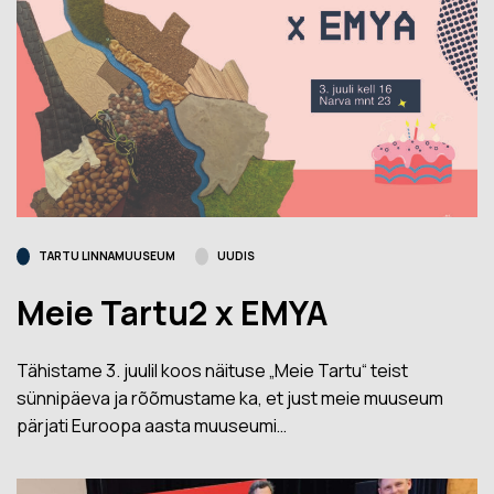
TARTU LINNAMUUSEUM
UUDIS
Meie Tartu2 x EMYA
Tähistame 3. juulil koos näituse „Meie Tartu“ teist
sünnipäeva ja rõõmustame ka, et just meie muuseum
pärjati Euroopa aasta muuseumi…