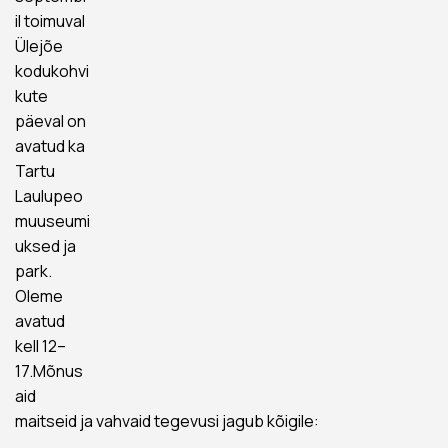
il toimuval
Ülejõe
kodukohvi
kute
päeval on
avatud ka
Tartu
Laulupeo
muuseumi
uksed ja
park.
Oleme
avatud
kell 12–
17.Mõnus
aid
maitseid ja vahvaid tegevusi jagub kõigile: