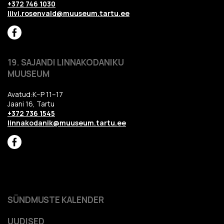
+372 746 1030
liivi.rosenvald@muuseum.tartu.ee
19. SAJANDI LINNAKODANIKU
MUUSEUM
Avatud:K–P 11–17
Jaani 16, Tartu
+372 736 1545
linnakodanik@muuseum.tartu.ee
SÜNDMUSTE KALENDER
UUDISED