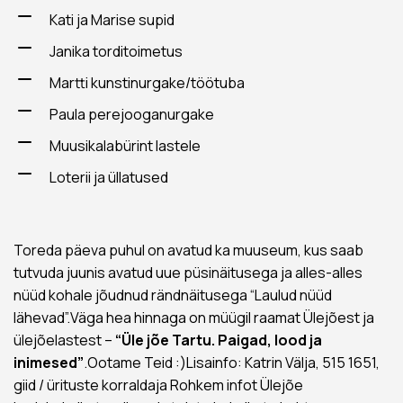
Kati ja Marise supid
Janika torditoimetus
Martti kunstinurgake/töötuba
Paula perejooganurgake
Muusikalabürint lastele
Loterii ja üllatused
Toreda päeva puhul on avatud ka muuseum, kus saab
tutvuda juunis avatud uue püsinäitusega ja alles-alles
nüüd kohale jõudnud rändnäitusega “Laulud nüüd
lähevad”.Väga hea hinnaga on müügil raamat Ülejõest ja
ülejõelastest –
“Üle jõe Tartu. Paigad, lood ja
inimesed”
.Ootame Teid :)Lisainfo: Katrin Välja, 515 1651,
giid / ürituste korraldaja Rohkem infot Ülejõe