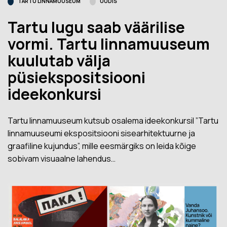
TARTU LINNAMUUSEUM
UUDIS
Tartu lugu saab väärilise
vormi. Tartu linnamuuseum
kuulutab välja
püsiekspositsiooni
ideekonkursi
Tartu linnamuuseum kutsub osalema ideekonkursil ”Tartu
linnamuuseumi ekspositsiooni sisearhitektuurne ja
graafiline kujundus”, mille eesmärgiks on leida kõige
sobivam visuaalne lahendus…