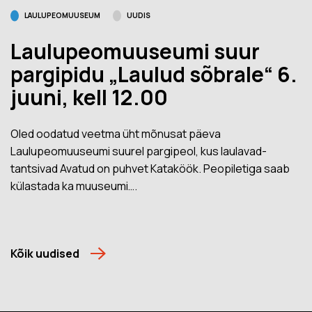
LAULUPEOMUUSEUM
UUDIS
Laulupeomuuseumi suur
pargipidu „Laulud sõbrale“ 6.
juuni, kell 12.00
Oled oodatud veetma üht mõnusat päeva
Laulupeomuuseumi suurel pargipeol, kus laulavad-
tantsivad Avatud on puhvet Kataköök. Peopiletiga saab
külastada ka muuseumi….
Kõik uudised