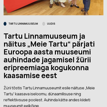
TARTU LINNAMUUSEUM
UUDIS
Tartu Linnamuuseum ja
näitus „Meie Tartu“ pärjati
Euroopa aasta muuseumi
auhindade jagamisel žürii
eripreemiaga kogukonna
kaasamise eest
Žürii tõstis Tartu Linnamuuseumit esile näituse „Meie
Tartu“ kaasava iseloomu, dünaamilisuse ning
reflektiivsuse poolest. Auhinda kätte andes kiideti
muuseumit eelkõige…