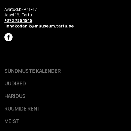
Avatud:K–P 11–17
Jaani 16, Tartu
+372 736 1545
linnakodanik@muuseum.tartu.ee
SÜNDMUSTE KALENDER
UUDISED
HARIDUS
RUUMIDE RENT
MEIST