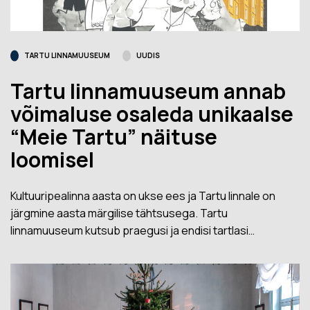
TARTU LINNAMUUSEUM
UUDIS
Tartu linnamuuseum annab
võimaluse osaleda unikaalse
“Meie Tartu” näituse
loomisel
Kultuuripealinna aasta on ukse ees ja Tartu linnale on
järgmine aasta märgilise tähtsusega. Tartu
linnamuuseum kutsub praegusi ja endisi tartlasi…