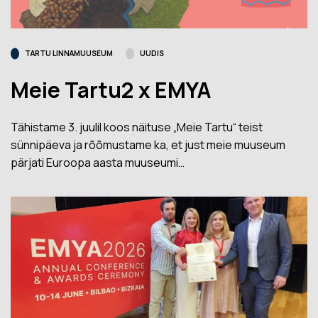
TARTU LINNAMUUSEUM
UUDIS
Meie Tartu2 x EMYA
Tähistame 3. juulil koos näituse „Meie Tartu“ teist
sünnipäeva ja rõõmustame ka, et just meie muuseum
pärjati Euroopa aasta muuseumi…