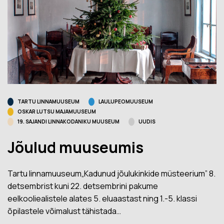
TARTU LINNAMUUSEUM
LAULUPEOMUUSEUM
OSKAR LUTSU MAJAMUUSEUM
19. SAJANDI LINNAKODANIKU MUUSEUM
UUDIS
Jõulud muuseumis
Tartu linnamuuseum„Kadunud jõulukinkide müsteerium” 8.
detsembrist kuni 22. detsembrini pakume
eelkooliealistele alates 5. eluaastast ning 1.-5. klassi
õpilastele võimalust tähistada…