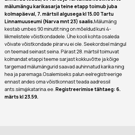
mälumängu karikasarja teine etapp toimub juba
kolmapäeval, 7. märtsil algusega kl 15.00 Tartu
Linnamuuseumi (Narva mnt 23) saalis.
Mälumäng
kestab umbes 90 minutit ning on mõeldud kuni 4-
liikmelistele võistkondadele. Ühe kooli kohta osaleda
võivate võistkondade piirarvu ei ole. Seekordsel mängul
on teemad seinast seina. Pärast 28. märtsil toimuvat
kolmandat etappi teeme sarjast kokkuvõtte ja kõige
targemad mälumängurid saavad auhinnatud karika ning
hea ja paremaga.Osalemiseks palun eelregistreerige
ennast andes oma võistkonnast teada aadressil
ants.siim@katarina.ee.
Registreerimise tähtaeg: 6.
märts kl 23.59.