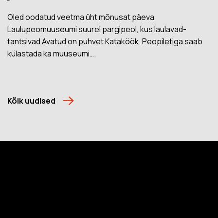
Oled oodatud veetma üht mõnusat päeva
Laulupeomuuseumi suurel pargipeol, kus laulavad-
tantsivad Avatud on puhvet Kataköök. Peopiletiga saab
külastada ka muuseumi….
Kõik uudised