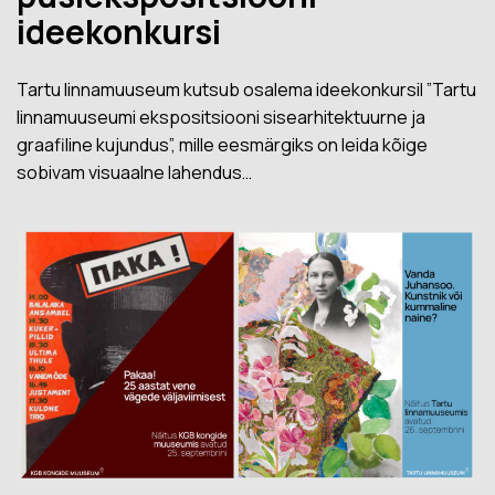
ideekonkursi
Tartu linnamuuseum kutsub osalema ideekonkursil ”Tartu
linnamuuseumi ekspositsiooni sisearhitektuurne ja
graafiline kujundus”, mille eesmärgiks on leida kõige
sobivam visuaalne lahendus…