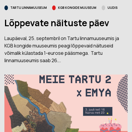
TARTU LINNAMUUSEUM
KGB KONGIDE MUUSEUM
UUDIS
Lõppevate näituste päev
Laupäeval, 25. septembril on Tartu linnamuuseumis ja
KGB kongide muuseumis peagi lõppevaid näituseid
võimalik külastada 1-eurose pääsmega. Tartu
linnamuuseumis saab 26….