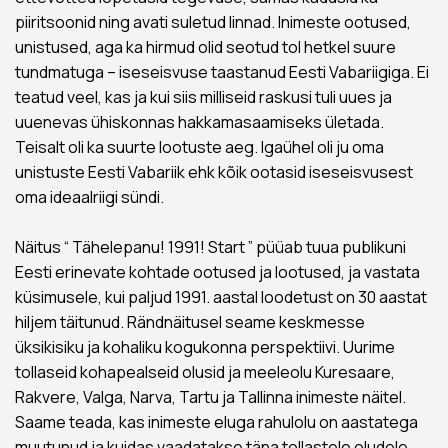
piiritsoonid ning avati suletud linnad. Inimeste ootused,
unistused, aga ka hirmud olid seotud tol hetkel suure
tundmatuga – iseseisvuse taastanud Eesti Vabariigiga. Ei
teatud veel, kas ja kui siis milliseid raskusi tuli uues ja
uuenevas ühiskonnas hakkamasaamiseks ületada.
Teisalt oli ka suurte lootuste aeg. Igaühel oli ju oma
unistuste Eesti Vabariik ehk kõik ootasid iseseisvusest
oma ideaalriigi sündi.
Näitus “ Tähelepanu! 1991! Start ” püüab tuua publikuni
Eesti erinevate kohtade ootused ja lootused, ja vastata
küsimusele, kui paljud 1991. aastal loodetust on 30 aastat
hiljem täitunud. Rändnäitusel seame keskmesse
üksikisiku ja kohaliku kogukonna perspektiivi. Uurime
tollaseid kohapealseid olusid ja meeleolu Kuresaare,
Rakvere, Valga, Narva, Tartu ja Tallinna inimeste näitel.
Saame teada, kas inimeste eluga rahulolu on aastatega
muutunud ja kuidas vaadatakse täna tollastele oludele