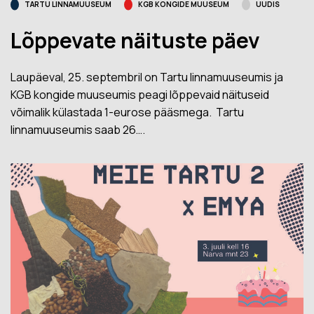
TARTU LINNAMUUSEUM
KGB KONGIDE MUUSEUM
UUDIS
Lõppevate näituste päev
Laupäeval, 25. septembril on Tartu linnamuuseumis ja
KGB kongide muuseumis peagi lõppevaid näituseid
võimalik külastada 1-eurose pääsmega. Tartu
linnamuuseumis saab 26….