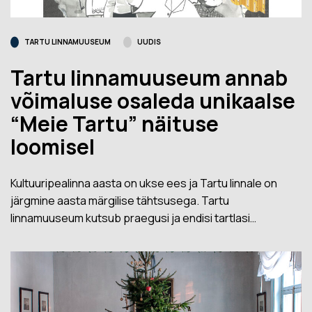
TARTU LINNAMUUSEUM
UUDIS
Tartu linnamuuseum annab
võimaluse osaleda unikaalse
“Meie Tartu” näituse
loomisel
Kultuuripealinna aasta on ukse ees ja Tartu linnale on
järgmine aasta märgilise tähtsusega. Tartu
linnamuuseum kutsub praegusi ja endisi tartlasi…