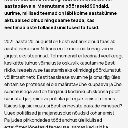
aastapäevale. Meenutame pööraseid 90ndaid,
uurime, millised teemad on läbi kolme aastakümne
aktuaalsed olnud ning saame teada, kas
eestimaalaste tollased unistused täitusid.
2021. aasta 20. augustil on Eesti Vabariik olnud taas 30
aastat iseseisev. Nii kaua ei ole meie riik kunagi varem
järjest eksisteerinud. Tol momendil ei teadnud veel keegi,
kas kätte tulnud võimaluste oskuslik kasutamine Eesti
riikliku iseseisvuse taastamiseks oli midagi pöördumatut
või lihtsalt hetk. Eesti taasiseseisvumine ja oma riigi üles
ehitamise protsess ei ole määratav ühe kuupäeva ja ühe
sündmusega vaid on tärganud kodanikuühiskonna poolt
suunatud järjepideva poliitika ja tegutsemise tulemus.
Kuidas tajusid muutusi Eesti erinevate paikade inimesed?
Uued poliitilised ja majandusolud nõudsid kohanemist.
Paljudes piirkondades tööd andnud üleliidulised
ettevõtted lõpetasid tegevuse, samas kadusid ka