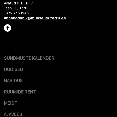
Avatud:K–P 11–17
Jaani 16, Tartu
+372 736 1545
linnakodanik@muuseum.tartu.ee
SÜNDMUSTE KALENDER
UUDISED
HARIDUS
RUUMIDE RENT
MEIST
AJAVEEB