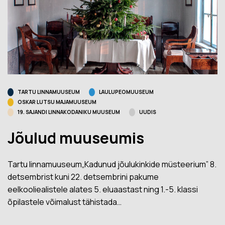
TARTU LINNAMUUSEUM
LAULUPEOMUUSEUM
OSKAR LUTSU MAJAMUUSEUM
19. SAJANDI LINNAKODANIKU MUUSEUM
UUDIS
Jõulud muuseumis
Tartu linnamuuseum„Kadunud jõulukinkide müsteerium” 8.
detsembrist kuni 22. detsembrini pakume
eelkooliealistele alates 5. eluaastast ning 1.-5. klassi
õpilastele võimalust tähistada…