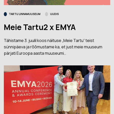
TARTU LINNAMUUSEUM
UUDIS
Meie Tartu2 x EMYA
Tähistame 3. juulil koos näituse „Meie Tartu“ teist
sünnipäeva ja rõõmustame ka, et just meie muuseum
pärjati Euroopa aasta muuseumi…