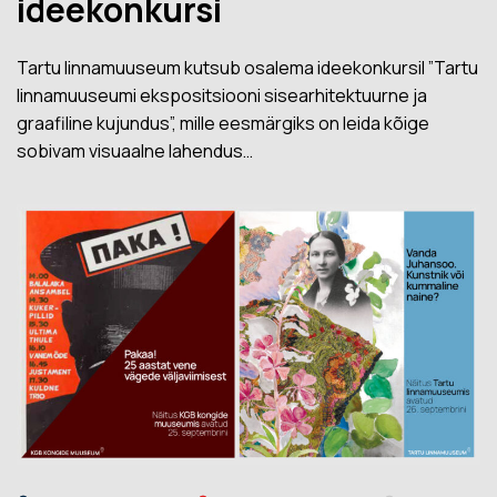
ideekonkursi
Tartu linnamuuseum kutsub osalema ideekonkursil ”Tartu
linnamuuseumi ekspositsiooni sisearhitektuurne ja
graafiline kujundus”, mille eesmärgiks on leida kõige
sobivam visuaalne lahendus…