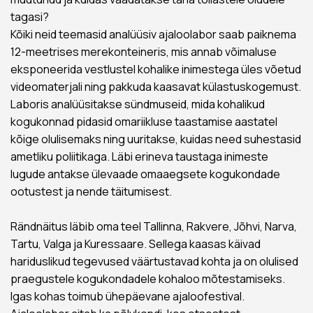
tagasi?
Kõiki neid teemasid analüüsiv ajaloolabor saab paiknema
12-meetrises merekonteineris, mis annab võimaluse
eksponeerida vestlustel kohalike inimestega üles võetud
videomaterjali ning pakkuda kaasavat külastuskogemust.
Laboris analüüsitakse sündmuseid, mida kohalikud
kogukonnad pidasid omariikluse taastamise aastatel
kõige olulisemaks ning uuritakse, kuidas need suhestasid
ametliku poliitikaga. Läbi erineva taustaga inimeste
lugude antakse ülevaade omaaegsete kogukondade
ootustest ja nende täitumisest.
Rändnäitus läbib oma teel Tallinna, Rakvere, Jõhvi, Narva,
Tartu, Valga ja Kuressaare. Sellega kaasas käivad
hariduslikud tegevused väärtustavad kohta ja on olulised
praegustele kogukondadele kohaloo mõtestamiseks.
Igas kohas toimub ühepäevane ajaloofestival.