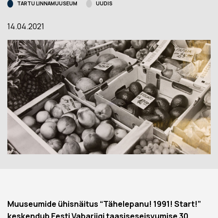
TARTU LINNAMUUSEUM
UUDIS
14.04.2021
Muuseumide ühisnäitus “Tähelepanu! 1991! Start!”
keskendub Eesti Vabariigi taasiseseisvumise 30.