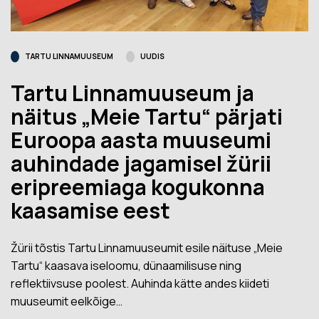
TARTU LINNAMUUSEUM
UUDIS
Tartu Linnamuuseum ja
näitus „Meie Tartu“ pärjati
Euroopa aasta muuseumi
auhindade jagamisel žürii
eripreemiaga kogukonna
kaasamise eest
Žürii tõstis Tartu Linnamuuseumit esile näituse „Meie
Tartu“ kaasava iseloomu, dünaamilisuse ning
reflektiivsuse poolest. Auhinda kätte andes kiideti
muuseumit eelkõige…