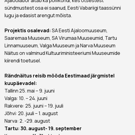
Ajaloolabor aitab ka põlvkondi, kes otsestest
sündmustest osa ei saanud, Eesti Vabariigi taassünni
lugu ja edasist arengut mõista.
Projektis osalevad:
SA Eesti Ajaloomuuseum,
Saaremaa Muuseum, SA Virumaa Muuseumid, Tartu
Linnamuuseum, Valga Muuseum ja Narva Muuseum
Näitus on valminud Kultuuriministeeriumi Muuseumide
kiirendi toetusel.
Rändnäitus reisib mööda Eestimaad järgmistel
kuupäevadel:
Tallinn 25. mai – 9. juuni
Valga: 10. – 24. juuni
Rakvere: 25. juuni – 19. juuli
Jõhvi: 20. juuli – 1. august
Narva: 2. -29. august
Tartu: 30. august- 19. september