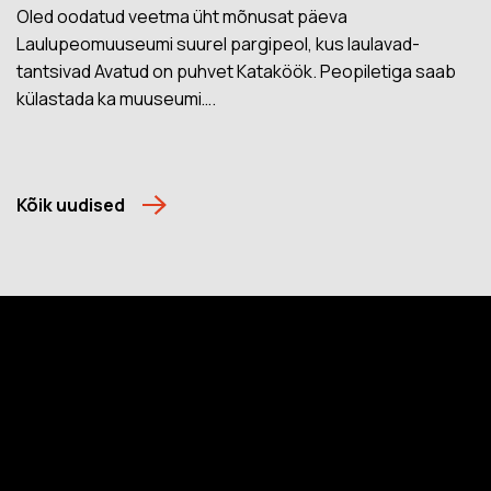
Oled oodatud veetma üht mõnusat päeva
Laulupeomuuseumi suurel pargipeol, kus laulavad-
tantsivad Avatud on puhvet Kataköök. Peopiletiga saab
külastada ka muuseumi….
Kõik uudised