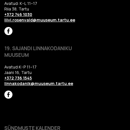
Avatud: K–L 11–17
Riia 38, Tartu
+372 746 1030
liivi.rosenvald@muuseum.tartu.ee
19. SAJANDI LINNAKODANIKU
MUUSEUM
Avatud:K–P 11–17
Jaani 16, Tartu
+372 736 1545
linnakodanik@muuseum.tartu.ee
SÜNDMUSTE KALENDER