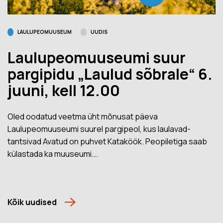
LAULUPEOMUUSEUM
UUDIS
Laulupeomuuseumi suur
pargipidu „Laulud sõbrale“ 6.
juuni, kell 12.00
Oled oodatud veetma üht mõnusat päeva
Laulupeomuuseumi suurel pargipeol, kus laulavad-
tantsivad Avatud on puhvet Kataköök. Peopiletiga saab
külastada ka muuseumi….
Kõik uudised