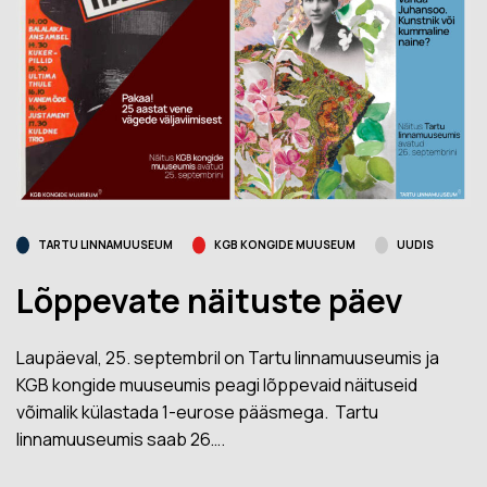
TARTU LINNAMUUSEUM
KGB KONGIDE MUUSEUM
UUDIS
Lõppevate näituste päev
Laupäeval, 25. septembril on Tartu linnamuuseumis ja
KGB kongide muuseumis peagi lõppevaid näituseid
võimalik külastada 1-eurose pääsmega. Tartu
linnamuuseumis saab 26….