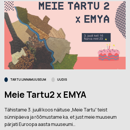
TARTU LINNAMUUSEUM
UUDIS
Meie Tartu2 x EMYA
Tähistame 3. juulil koos näituse „Meie Tartu“ teist
sünnipäeva ja rõõmustame ka, et just meie muuseum
pärjati Euroopa aasta muuseumi…