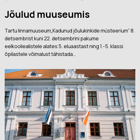
Jõulud muuseumis
Tartu linnamuuseum„Kadunud jõulukinkide müsteerium” 8.
detsembrist kuni 22. detsembrini pakume
eelkooliealistele alates 5. eluaastast ning 1.-5. klassi
õpilastele võimalust tähistada…