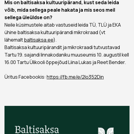
Mis on baltisaksa kultuuripärand, kust seda leida
võib, mida sellega peale hakata ja mis seos meil
sellega üleüldse on?
Neile küsimustele aitab vastuseid leida TÜ, TLÜ ja EKA
ühine baltisaksa kultuuripärandi mikrokraad (vt
lähemalt
baltisaksa.ee
).
Baltisaksa kultuuripärandit ja mikrokraadi tutvustavad
Tartu 19. sajandi linnakodaniku muuseumis 10. augustil kell
16.00 Tartu Ülikooli õppejõud Liina Lukas ja Reet Bender.
Üritus Facebookis:
https://fb.me/e/2Io352Din