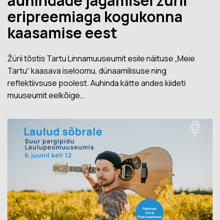
auhindade jagamisel žürii
eripreemiaga kogukonna
kaasamise eest
Žürii tõstis Tartu Linnamuuseumit esile näituse „Meie
Tartu“ kaasava iseloomu, dünaamilisuse ning
reflektiivsuse poolest. Auhinda kätte andes kiideti
muuseumit eelkõige…