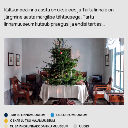
Kultuuripealinna aasta on ukse ees ja Tartu linnale on
järgmine aasta märgilise tähtsusega. Tartu
linnamuuseum kutsub praegusi ja endisi tartlasi…
TARTU LINNAMUUSEUM
LAULUPEOMUUSEUM
OSKAR LUTSU MAJAMUUSEUM
19. SAJANDI LINNAKODANIKU MUUSEUM
UUDIS