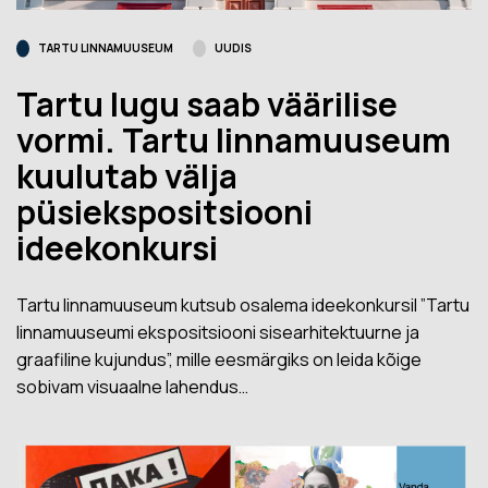
TARTU LINNAMUUSEUM
UUDIS
Tartu lugu saab väärilise
vormi. Tartu linnamuuseum
kuulutab välja
püsiekspositsiooni
ideekonkursi
Tartu linnamuuseum kutsub osalema ideekonkursil ”Tartu
linnamuuseumi ekspositsiooni sisearhitektuurne ja
graafiline kujundus”, mille eesmärgiks on leida kõige
sobivam visuaalne lahendus…