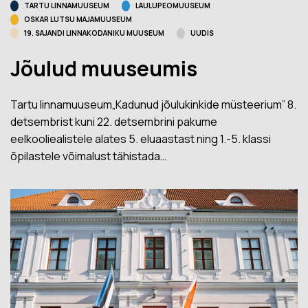
TARTU LINNAMUUSEUM
LAULUPEOMUUSEUM
OSKAR LUTSU MAJAMUUSEUM
19. SAJANDI LINNAKODANIKU MUUSEUM
UUDIS
Jõulud muuseumis
Tartu linnamuuseum„Kadunud jõulukinkide müsteerium” 8.
detsembrist kuni 22. detsembrini pakume
eelkooliealistele alates 5. eluaastast ning 1.-5. klassi
õpilastele võimalust tähistada…