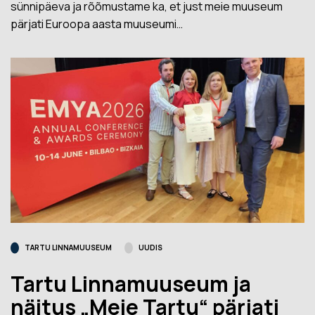
sünnipäeva ja rõõmustame ka, et just meie muuseum
pärjati Euroopa aasta muuseumi…
TARTU LINNAMUUSEUM
UUDIS
Tartu Linnamuuseum ja
näitus „Meie Tartu“ pärjati