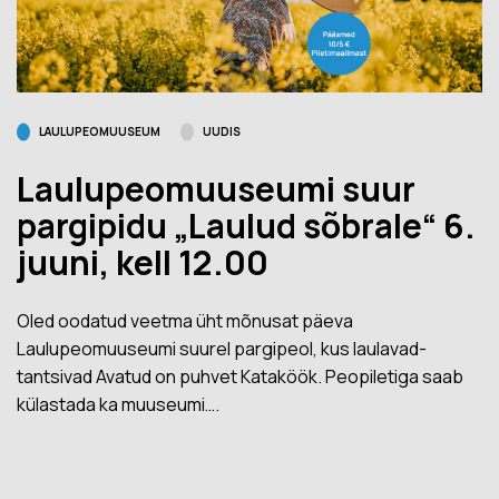
LAULUPEOMUUSEUM
UUDIS
Laulupeomuuseumi suur
pargipidu „Laulud sõbrale“ 6.
juuni, kell 12.00
Oled oodatud veetma üht mõnusat päeva
Laulupeomuuseumi suurel pargipeol, kus laulavad-
tantsivad Avatud on puhvet Kataköök. Peopiletiga saab
külastada ka muuseumi….