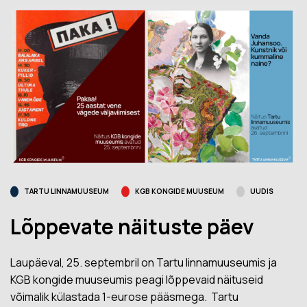
TARTU LINNAMUUSEUM
KGB KONGIDE MUUSEUM
UUDIS
Lõppevate näituste päev
Laupäeval, 25. septembril on Tartu linnamuuseumis ja
KGB kongide muuseumis peagi lõppevaid näituseid
võimalik külastada 1-eurose pääsmega. Tartu