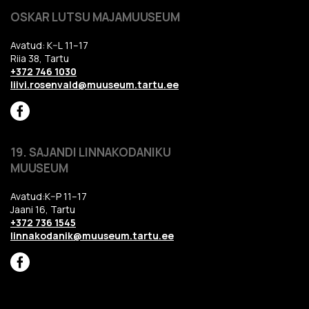
OSKAR LUTSU MAJAMUUSEUM
Avatud: K–L 11–17
Riia 38, Tartu
+372 746 1030
liivi.rosenvald@muuseum.tartu.ee
19. SAJANDI LINNAKODANIKU
MUUSEUM
Avatud:K–P 11–17
Jaani 16, Tartu
+372 736 1545
linnakodanik@muuseum.tartu.ee