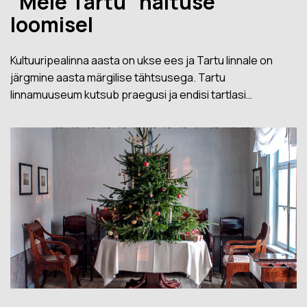
“Meie Tartu” näituse
loomisel
Kultuuripealinna aasta on ukse ees ja Tartu linnale on
järgmine aasta märgilise tähtsusega. Tartu
linnamuuseum kutsub praegusi ja endisi tartlasi…