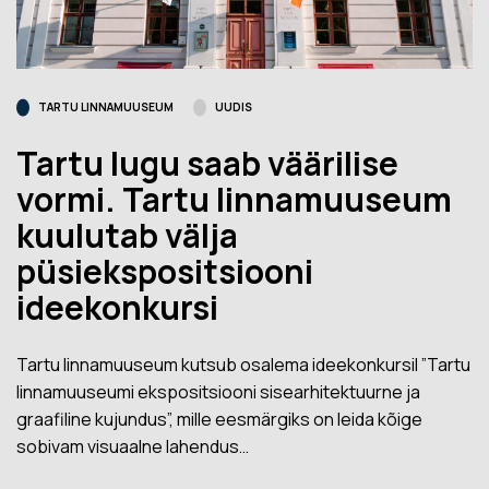
TARTU LINNAMUUSEUM
UUDIS
Tartu lugu saab väärilise
vormi. Tartu linnamuuseum
kuulutab välja
püsiekspositsiooni
ideekonkursi
Tartu linnamuuseum kutsub osalema ideekonkursil ”Tartu
linnamuuseumi ekspositsiooni sisearhitektuurne ja
graafiline kujundus”, mille eesmärgiks on leida kõige
sobivam visuaalne lahendus…