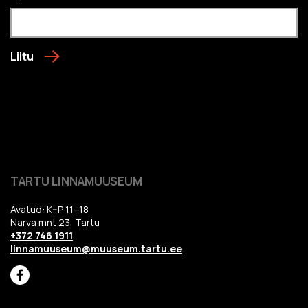
Liitu
TARTU LINNAMUUSEUM
Avatud: K–P 11–18
Narva mnt 23, Tartu
+372 746 1911
linnamuuseum@muuseum.tartu.ee