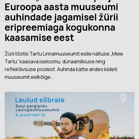
Euroopa aasta muuseumi
auhindade jagamisel žürii
eripreemiaga kogukonna
kaasamise eest
Žürii tõstis Tartu Linnamuuseumit esile näituse „Meie
Tartu“ kaasava iseloomu, dünaamilisuse ning
reflektiivsuse poolest. Auhinda kätte andes kiideti
muuseumit eelkõige…