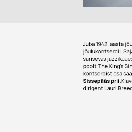
Juba 1942. aasta jõ
jõulukontserdil. Saj
särisevas jazzikuue
poolt The King’s S
kontserdist osa s
Sissepääs prii.
Klav
dirigent Lauri Bree