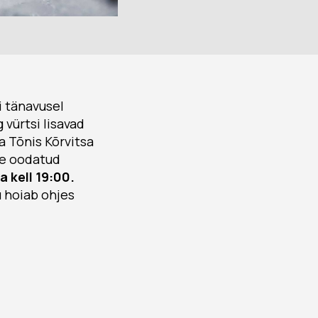
i tänavusel
 vürtsi lisavad
a Tõnis Kõrvitsa
te oodatud
 kell 19:00.
 hoiab ohjes