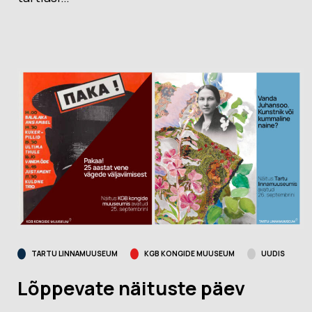
TARTU LINNAMUUSEUM
KGB KONGIDE MUUSEUM
UUDIS
Lõppevate näituste päev