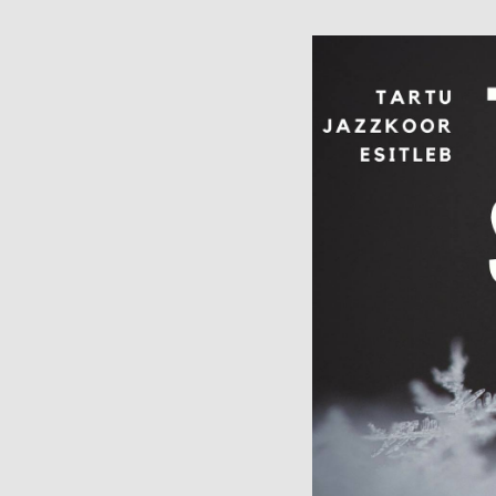
Muuseumi l
Veebinäitus: “Südalinna
sündimised. Vallikraavist
Kontakt
kultuurikeskuseni”
(2024)
Püsinäituse 2001-2023
Avatud:
T
«Dorpat. Jurjev. Tartu.»
Asukoht
virtuaaltuur
14, Tartu
Virtuaalnäitus:
“Randevuu.
Fac
Kohtumispaik Tartu”
(2018-2019)
Kontakt
Avatud:
K–P 11–18
Asukoht:
Narva mnt
23, Tartu
Facebook