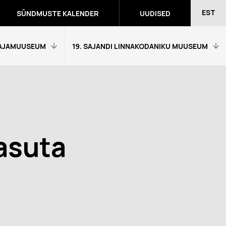
EST
SÜNDMUSTE KALENDER
UUDISED
AJAMUUSEUM
19. SAJANDI LINNAKODANIKU MUUSEUM
Avaleht
Külastajainfo
Näitused
asuta
Õpetajale
eumitunni
Tagasiside muuseumitunni kohta
Ekskursioonid ja programmid
a programmid
Muuseumi lugu
võidutööd
Kontakt