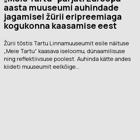
aasta muuseumi auhindade
jagamisel žürii eripreemiaga
kogukonna kaasamise eest
Žürii tõstis Tartu Linnamuuseumit esile näituse
„Meie Tartu“ kaasava iseloomu, dünaamilisuse
ning reflektiivsuse poolest. Auhinda kätte andes
kiideti muuseumit eelkõige…