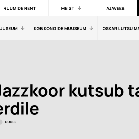
RUUMIDE RENT
MEIST
AJAVEEB
UUSEUM
KGB KONGIDE MUUSEUM
OSKAR LUTSU M
Kontakt ja
inimesed
Praktika
Avaleht
Avaleht
Kogud
fo
Külastajainfo
Külastajainfo
Trükised
Näitused
Näitused
Ametlik teave
Jazzkoor kutsub t
Õpetajale
Õpetajale
Organisatsioonist
Tagasisidetunni
Tagasiside muus
rdile
Meist meedias
muuseumitunni kohta
kohta
Hanked
nni kohta
Ekskursioonid
Ekskursioonid j
UUDIS
Logod ja fotod
id ja
Muuseumi lugu
Vestevõistluse 
d
Virtuaalkaardid
“SINI-MUST-VALGE”:
Muuseumi lugu