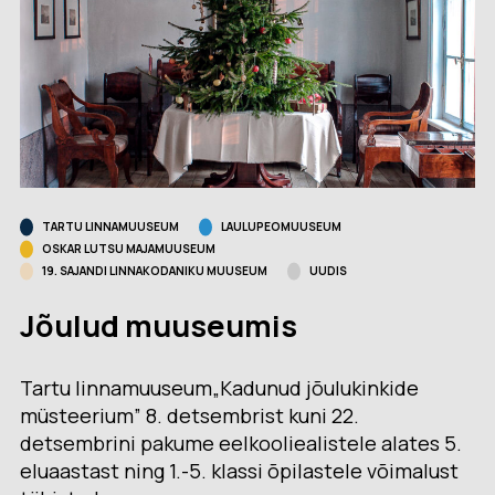
TARTU LINNAMUUSEUM
LAULUPEOMUUSEUM
OSKAR LUTSU MAJAMUUSEUM
19. SAJANDI LINNAKODANIKU MUUSEUM
UUDIS
Jõulud muuseumis
Tartu linnamuuseum„Kadunud jõulukinkide
müsteerium” 8. detsembrist kuni 22.
detsembrini pakume eelkooliealistele alates 5.
eluaastast ning 1.-5. klassi õpilastele võimalust