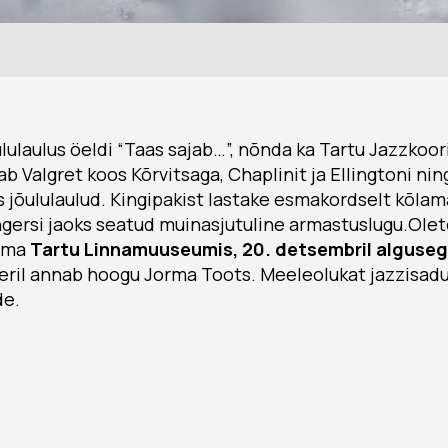
ululaulus öeldi “Taas sajab…”, nõnda ka Tartu Jazzkoor
ab Valgret koos Kõrvitsaga, Chaplinit ja Ellingtoni ning
s jõululaulud. Kingipakist lastake esmakordselt kõlam
ingersi jaoks seatud muinasjutuline armastuslugu.Ole
aama
Tartu Linnamuuseumis, 20. detsembril algusega
eril annab hoogu Jorma Toots. Meeleolukat jazzisadu
de.