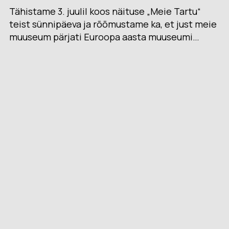
Tähistame 3. juulil koos näituse „Meie Tartu“
teist sünnipäeva ja rõõmustame ka, et just meie
muuseum pärjati Euroopa aasta muuseumi…