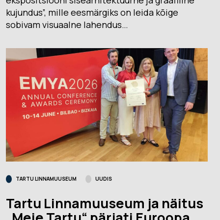
ekspositsiooni sisearhitektuurne ja graafiline
kujundus”, mille eesmärgiks on leida kõige
sobivam visuaalne lahendus…
TARTU LINNAMUUSEUM
UUDIS
Tartu Linnamuuseum ja näitus
„Meie Tartu“ pärjati Euroopa