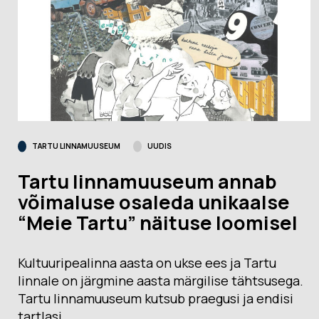
TARTU LINNAMUUSEUM
UUDIS
Tartu linnamuuseum annab
võimaluse osaleda unikaalse
“Meie Tartu” näituse loomisel
Kultuuripealinna aasta on ukse ees ja Tartu
linnale on järgmine aasta märgilise tähtsusega.
Tartu linnamuuseum kutsub praegusi ja endisi
tartlasi…