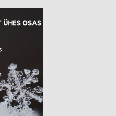
Avatud:
K–P 11–17
Asukoht:
Jaani 16, Tartu
–17
Facebook
 38, Tartu
ok