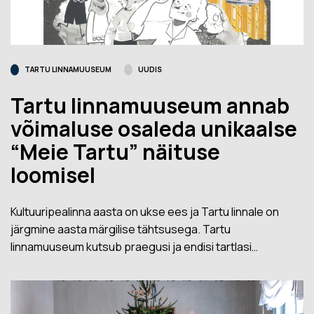
TARTU LINNAMUUSEUM
UUDIS
Tartu linnamuuseum annab
võimaluse osaleda unikaalse
“Meie Tartu” näituse
loomisel
Kultuuripealinna aasta on ukse ees ja Tartu linnale on
järgmine aasta märgilise tähtsusega. Tartu
linnamuuseum kutsub praegusi ja endisi tartlasi…