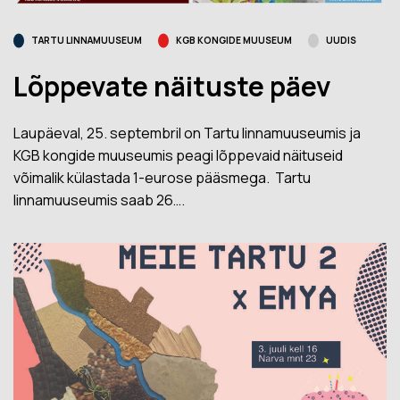
TARTU LINNAMUUSEUM
KGB KONGIDE MUUSEUM
UUDIS
Lõppevate näituste päev
Laupäeval, 25. septembril on Tartu linnamuuseumis ja
KGB kongide muuseumis peagi lõppevaid näituseid
võimalik külastada 1-eurose pääsmega. Tartu
linnamuuseumis saab 26….