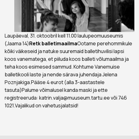
Laupäeval, 31. oktoobril kell 11.00 laulupeomuuseumis
(Jaama 14)
Retk balletimaailma
Ootame perehommikule
kõiki väikeseid ja natuke suuremaid balletihuvilisi lapsi
koos vanematega, et piiluda koos balleti võlumaailma ja
teha koos esimesed sammud. Kohtume Vanemuise
balletikooli laste ja nende särava juhendaja Jelena
Poznjakiga.Pääse 4 eurot (alla 3-aastastele
tasuta)Palume võimalusel kanda maski ja ette
registreeruda: katrin.valja@muuseum.tartu.ee või 746
1021.Vajalikud on vahetusjalatsid!