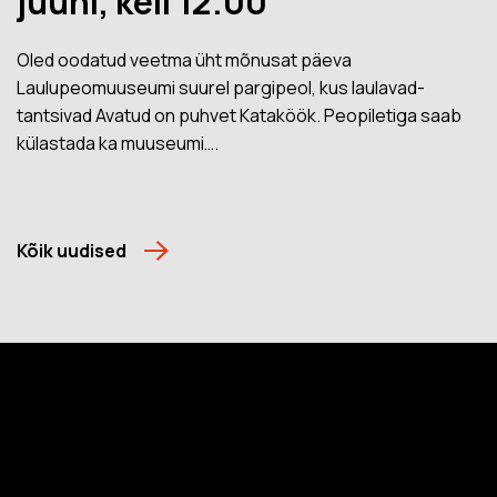
juuni, kell 12.00
Oled oodatud veetma üht mõnusat päeva
Laulupeomuuseumi suurel pargipeol, kus laulavad-
tantsivad Avatud on puhvet Kataköök. Peopiletiga saab
külastada ka muuseumi….
Kõik uudised