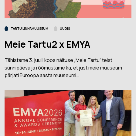
TARTU LINNAMUUSEUM
UUDIS
Meie Tartu2 x EMYA
Tähistame 3. juulil koos näituse „Meie Tartu“ teist
sünnipäeva ja rõõmustame ka, et just meie muuseum
pärjati Euroopa aasta muuseumi…