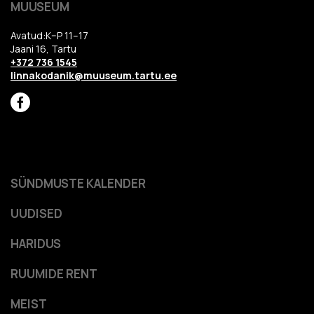
MUUSEUM
Avatud:K–P 11–17
Jaani 16, Tartu
+372 736 1545
linnakodanik@muuseum.tartu.ee
SÜNDMUSTE KALENDER
UUDISED
HARIDUS
RUUMIDE RENT
MEIST