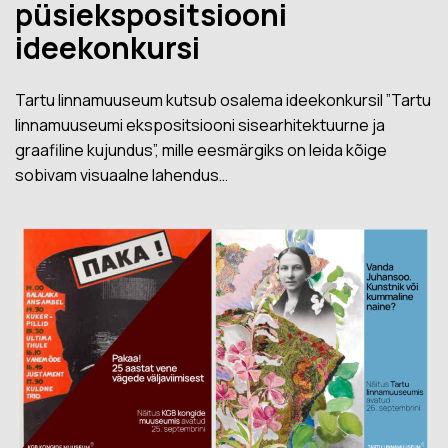
püsiekspositsiooni
ideekonkursi
Tartu linnamuuseum kutsub osalema ideekonkursil ”Tartu
linnamuuseumi ekspositsiooni sisearhitektuurne ja
graafiline kujundus”, mille eesmärgiks on leida kõige
sobivam visuaalne lahendus…