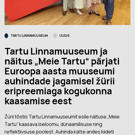
TARTU LINNAMUUSEUM
UUDIS
Tartu Linnamuuseum ja
näitus „Meie Tartu“ pärjati
Euroopa aasta muuseumi
auhindade jagamisel žürii
eripreemiaga kogukonna
kaasamise eest
Žürii tõstis Tartu Linnamuuseumit esile näituse „Meie
Tartu“ kaasava iseloomu, dünaamilisuse ning
reflektiivsuse poolest. Auhinda kätte andes kiideti