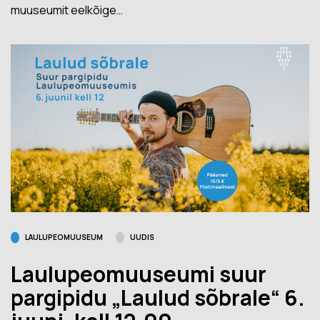
muuseumit eelkõige…
LAULUPEOMUUSEUM
UUDIS
Laulupeomuuseumi suur
pargipidu „Laulud sõbrale“ 6.