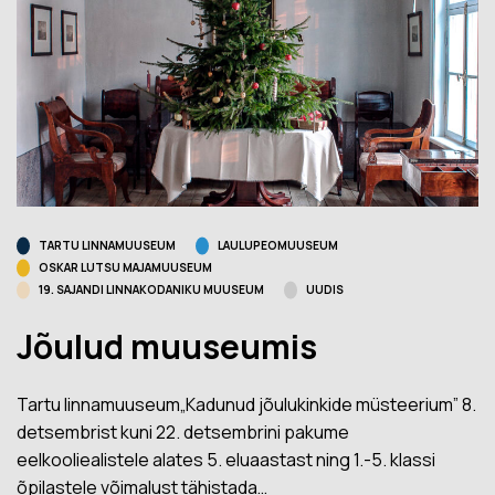
TARTU LINNAMUUSEUM
LAULUPEOMUUSEUM
OSKAR LUTSU MAJAMUUSEUM
19. SAJANDI LINNAKODANIKU MUUSEUM
UUDIS
Jõulud muuseumis
Tartu linnamuuseum„Kadunud jõulukinkide müsteerium” 8.
detsembrist kuni 22. detsembrini pakume
eelkooliealistele alates 5. eluaastast ning 1.-5. klassi
õpilastele võimalust tähistada…