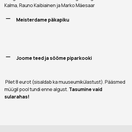
Kalma, Rauno Kaibiainen ja Marko Mäesaar
Meisterdame päkapiku
Joome teed ja sööme piparkooki
Pilet 8 eurot (sisaldab ka muuseumikülastust). Pääsmed
müügil pool tundi enne algust.
Tasumine vaid
sularahas!