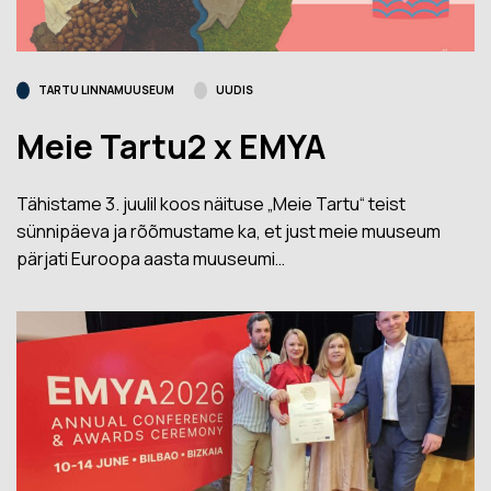
TARTU LINNAMUUSEUM
UUDIS
Meie Tartu2 x EMYA
Tähistame 3. juulil koos näituse „Meie Tartu“ teist
sünnipäeva ja rõõmustame ka, et just meie muuseum
pärjati Euroopa aasta muuseumi…