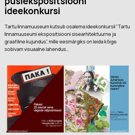
püsiekspositsiooni
ideekonkursi
Tartu linnamuuseum kutsub osalema ideekonkursil ”Tartu
linnamuuseumi ekspositsiooni sisearhitektuurne ja
graafiline kujundus”, mille eesmärgiks on leida kõige
sobivam visuaalne lahendus…