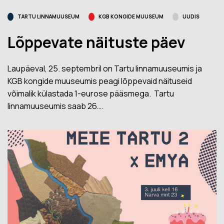
TARTU LINNAMUUSEUM
KGB KONGIDE MUUSEUM
UUDIS
Lõppevate näituste päev
Laupäeval, 25. septembril on Tartu linnamuuseumis ja
KGB kongide muuseumis peagi lõppevaid näituseid
võimalik külastada 1-eurose pääsmega. Tartu
linnamuuseumis saab 26….