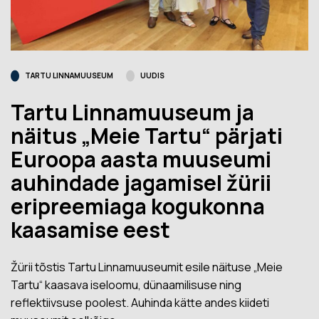
TARTU LINNAMUUSEUM
UUDIS
Tartu Linnamuuseum ja
näitus „Meie Tartu“ pärjati
Euroopa aasta muuseumi
auhindade jagamisel žürii
eripreemiaga kogukonna
kaasamise eest
Žürii tõstis Tartu Linnamuuseumit esile näituse „Meie
Tartu“ kaasava iseloomu, dünaamilisuse ning
reflektiivsuse poolest. Auhinda kätte andes kiideti