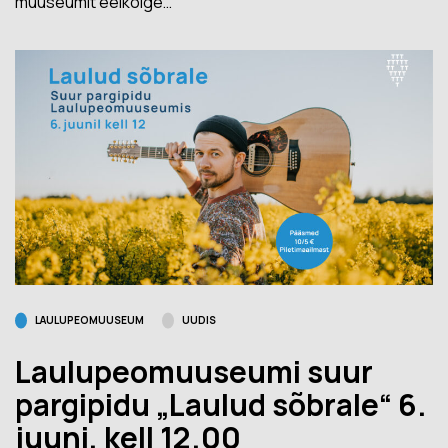
muuseumit eelkõige…
LAULUPEOMUUSEUM
UUDIS
Laulupeomuuseumi suur
pargipidu „Laulud sõbrale“ 6.
juuni, kell 12.00