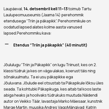
Laupäeval,
14. detsembril kell 11–13
toimub Tartu
Laulupeomuuseumis (Jaama 14) perehommik
etendusega “Triin ja päkapikk”. Perehommikule on
oodatud lapsed alates kolme aasta vanused
lapsed.Perehommiku kava:
Etendus “Triin ja päkapikk” (40 minutit)
Jõululugu “Triin ja Päkapikk” on lugu Triinust, kes on 2.
klassi tüdruk ja kes on väga ulakas, koerust täis ning
sõnakuulmatu. Ta ei usu päkapikke ega
Jõuluvana. Jõulude eel otsustab ta Päkapikule lõksu üles
seada. Ta kohtubki Päkapikuga, kes aitab tal koos laste
abiga heaks ja hoolivaks tüdrukuks muutuda.Näidendi
autor on Veikko Täär, lavastaja Marko Mäesaar, kunstnik
Marge Martin, muusika Andres VagoMängivad: Katrin