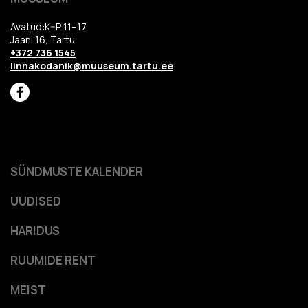
Avatud:K–P 11–17
Jaani 16, Tartu
+372 736 1545
linnakodanik@muuseum.tartu.ee
SÜNDMUSTE KALENDER
UUDISED
HARIDUS
RUUMIDE RENT
MEIST