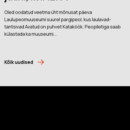
Oled oodatud veetma üht mõnusat päeva
Laulupeomuuseumi suurel pargipeol, kus laulavad-
tantsivad Avatud on puhvet Kataköök. Peopiletiga saab
külastada ka muuseumi….
Kõik uudised