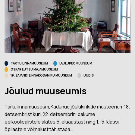
TARTU LINNAMUUSEUM
LAULUPEOMUUSEUM
OSKAR LUTSU MAJAMUUSEUM
19. SAJANDI LINNAKODANIKU MUUSEUM
UUDIS
Jõulud muuseumis
Tartu linnamuuseum„Kadunud jõulukinkide müsteerium” 8.
detsembrist kuni 22. detsembrini pakume
eelkooliealistele alates 5. eluaastast ning 1.-5. klassi
õpilastele võimalust tähistada…