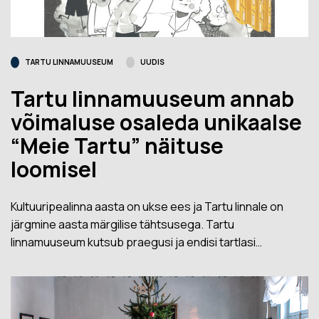
TARTU LINNAMUUSEUM
UUDIS
Tartu linnamuuseum annab
võimaluse osaleda unikaalse
“Meie Tartu” näituse
loomisel
Kultuuripealinna aasta on ukse ees ja Tartu linnale on
järgmine aasta märgilise tähtsusega. Tartu
linnamuuseum kutsub praegusi ja endisi tartlasi…