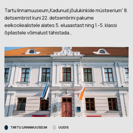
Tartu linnamuuseum„Kadunud jõulukinkide müsteerium” 8.
detsembrist kuni 22. detsembrini pakume
eelkooliealistele alates 5. eluaastast ning 1.-5. klassi
õpilastele võimalust tähistada…
TARTU LINNAMUUSEUM
UUDIS