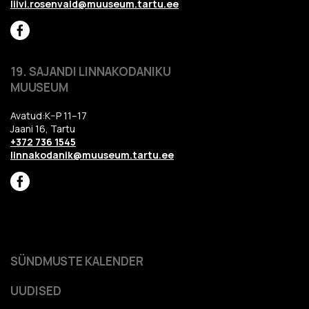
liivi.rosenvald@muuseum.tartu.ee
19. SAJANDI LINNAKODANIKU
MUUSEUM
Avatud:K–P 11–17
Jaani 16, Tartu
+372 736 1545
linnakodanik@muuseum.tartu.ee
SÜNDMUSTE KALENDER
UUDISED