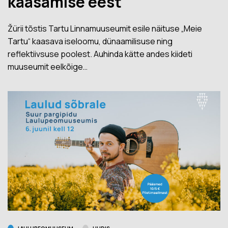
kaasamise eest
Žürii tõstis Tartu Linnamuuseumit esile näituse „Meie
Tartu“ kaasava iseloomu, dünaamilisuse ning
reflektiivsuse poolest. Auhinda kätte andes kiideti
muuseumit eelkõige…