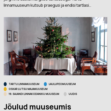
linnamuuseum kutsub praegusi ja endisi tartlasi…
TARTU LINNAMUUSEUM
LAULUPEOMUUSEUM
OSKAR LUTSU MAJAMUUSEUM
19. SAJANDI LINNAKODANIKU MUUSEUM
UUDIS
Jõulud muuseumis