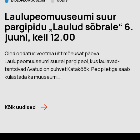
LAULUPEOMUUSEUM
UUDIS
Laulupeomuuseumi suur
pargipidu „Laulud sõbrale“ 6.
juuni, kell 12.00
Oled oodatud veetma üht mõnusat päeva
Laulupeomuuseumi suurel pargipeol, kus laulavad-
tantsivad Avatud on puhvet Kataköök. Peopiletiga saab
külastada ka muuseumi….
Kõik uudised