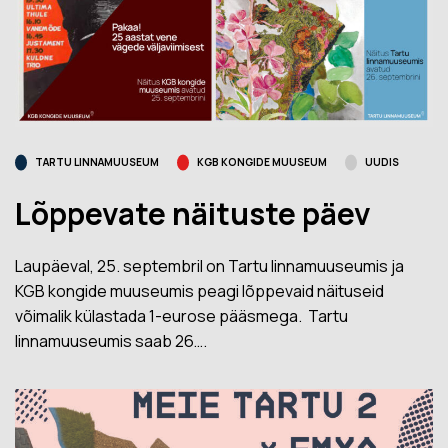
TARTU LINNAMUUSEUM
KGB KONGIDE MUUSEUM
UUDIS
Lõppevate näituste päev
Laupäeval, 25. septembril on Tartu linnamuuseumis ja
KGB kongide muuseumis peagi lõppevaid näituseid
võimalik külastada 1-eurose pääsmega. Tartu
linnamuuseumis saab 26….