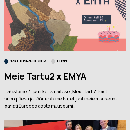
TARTU LINNAMUUSEUM
UUDIS
Meie Tartu2 x EMYA
Tähistame 3. juulil koos näituse „Meie Tartu“ teist
sünnipäeva ja rõõmustame ka, et just meie muuseum
pärjati Euroopa aasta muuseumi…