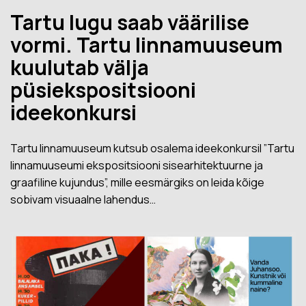
Tartu lugu saab väärilise
vormi. Tartu linnamuuseum
kuulutab välja
püsiekspositsiooni
ideekonkursi
Tartu linnamuuseum kutsub osalema ideekonkursil ”Tartu
linnamuuseumi ekspositsiooni sisearhitektuurne ja
graafiline kujundus”, mille eesmärgiks on leida kõige
sobivam visuaalne lahendus…