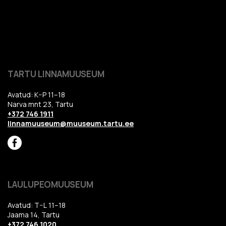
TARTU LINNAMUUSEUM
Avatud: K–P 11–18
Narva mnt 23, Tartu
+372 746 1911
linnamuuseum@muuseum.tartu.ee
LAULUPEOMUUSEUM
Avatud: T–L 11–18
Jaama 14, Tartu
+372 746 1020