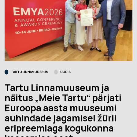
TARTU LINNAMUUSEUM
UUDIS
Tartu Linnamuuseum ja
näitus „Meie Tartu“ pärjati
Euroopa aasta muuseumi
auhindade jagamisel žürii
eripreemiaga kogukonna