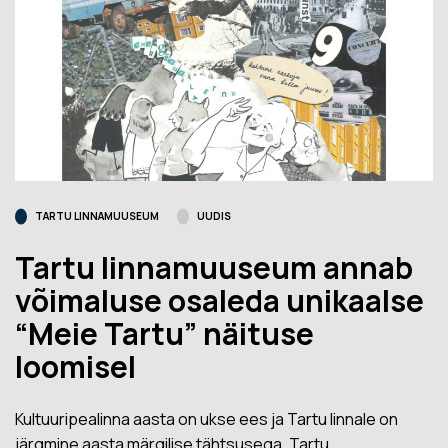
TARTU LINNAMUUSEUM
UUDIS
Tartu linnamuuseum annab
võimaluse osaleda unikaalse
“Meie Tartu” näituse
loomisel
Kultuuripealinna aasta on ukse ees ja Tartu linnale on
järgmine aasta märgilise tähtsusega. Tartu