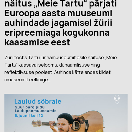
näitus „Meie Tartu“ pärjati
Euroopa aasta muuseumi
auhindade jagamisel žürii
eripreemiaga kogukonna
kaasamise eest
Žürii tõstis Tartu Linnamuuseumit esile näituse „Meie
Tartu“ kaasava iseloomu, dünaamilisuse ning
reflektiivsuse poolest. Auhinda kätte andes kiideti
muuseumit eelkõige…