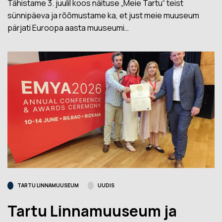
Tähistame 3. juulil koos näituse „Meie Tartu“ teist
sünnipäeva ja rõõmustame ka, et just meie muuseum
pärjati Euroopa aasta muuseumi…
TARTU LINNAMUUSEUM
UUDIS
Tartu Linnamuuseum ja