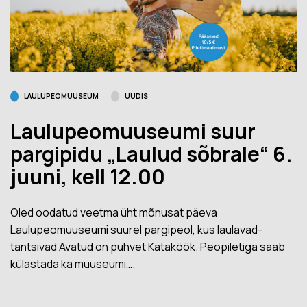
LAULUPEOMUUSEUM
UUDIS
Laulupeomuuseumi suur
pargipidu „Laulud sõbrale“ 6.
juuni, kell 12.00
Oled oodatud veetma üht mõnusat päeva
Laulupeomuuseumi suurel pargipeol, kus laulavad-
tantsivad Avatud on puhvet Kataköök. Peopiletiga saab
külastada ka muuseumi….