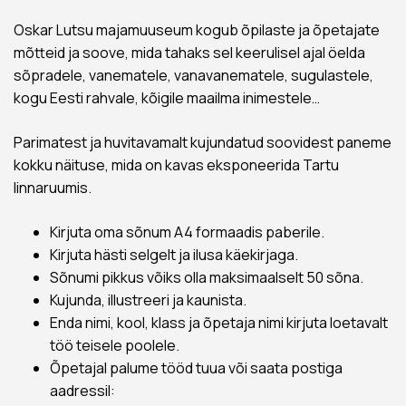
Oskar Lutsu majamuuseum kogub õpilaste ja õpetajate
mõtteid ja soove, mida tahaks sel keerulisel ajal öelda
sõpradele, vanematele, vanavanematele, sugulastele,
kogu Eesti rahvale, kõigile maailma inimestele…
Parimatest ja huvitavamalt kujundatud soovidest paneme
kokku näituse, mida on kavas eksponeerida Tartu
linnaruumis.
Kirjuta oma sõnum A4 formaadis paberile.
Kirjuta hästi selgelt ja ilusa käekirjaga.
Sõnumi pikkus võiks olla maksimaalselt 50 sõna.
Kujunda, illustreeri ja kaunista.
Enda nimi, kool, klass ja õpetaja nimi kirjuta loetavalt
töö teisele poolele.
Õpetajal palume tööd tuua või saata postiga
aadressil: