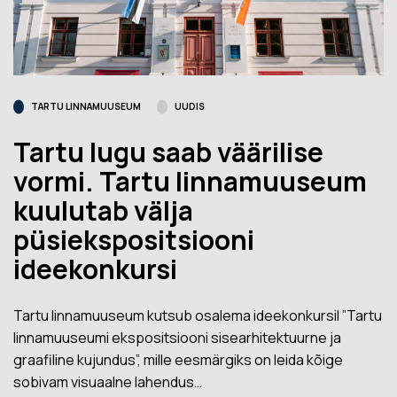
TARTU LINNAMUUSEUM
UUDIS
Tartu lugu saab väärilise
vormi. Tartu linnamuuseum
kuulutab välja
püsiekspositsiooni
ideekonkursi
Tartu linnamuuseum kutsub osalema ideekonkursil ”Tartu
linnamuuseumi ekspositsiooni sisearhitektuurne ja
graafiline kujundus”, mille eesmärgiks on leida kõige
sobivam visuaalne lahendus…