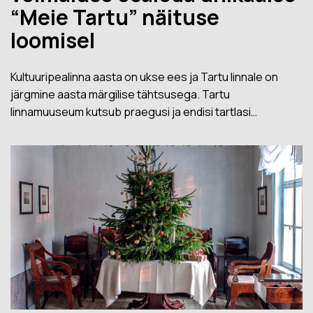
“Meie Tartu” näituse
loomisel
Kultuuripealinna aasta on ukse ees ja Tartu linnale on
järgmine aasta märgilise tähtsusega. Tartu
linnamuuseum kutsub praegusi ja endisi tartlasi…