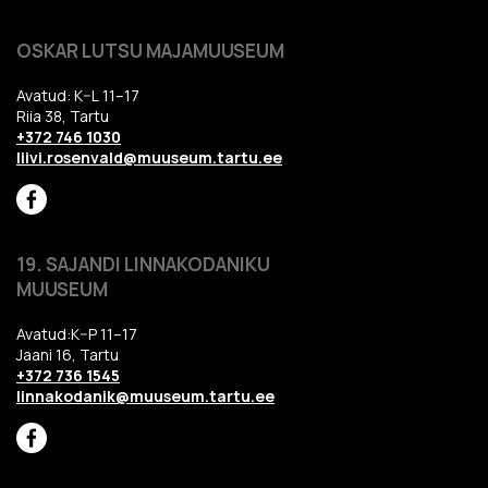
OSKAR LUTSU MAJAMUUSEUM
Avatud: K–L 11–17
Riia 38, Tartu
+372 746 1030
liivi.rosenvald@muuseum.tartu.ee
19. SAJANDI LINNAKODANIKU
MUUSEUM
Avatud:K–P 11–17
Jaani 16, Tartu
+372 736 1545
linnakodanik@muuseum.tartu.ee