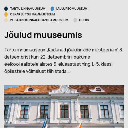
TARTU LINNAMUUSEUM
LAULUPEOMUUSEUM
OSKAR LUTSU MAJAMUUSEUM
19. SAJANDI LINNAKODANIKU MUUSEUM
UUDIS
Jõulud muuseumis
Tartu linnamuuseum„Kadunud jõulukinkide müsteerium” 8.
detsembrist kuni 22. detsembrini pakume
eelkooliealistele alates 5. eluaastast ning 1.-5. klassi
õpilastele võimalust tähistada…