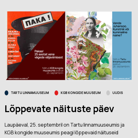
TARTU LINNAMUUSEUM
KGB KONGIDE MUUSEUM
UUDIS
Lõppevate näituste päev
Laupäeval, 25. septembril on Tartu linnamuuseumis ja
KGB kongide muuseumis peagi lõppevaid näituseid