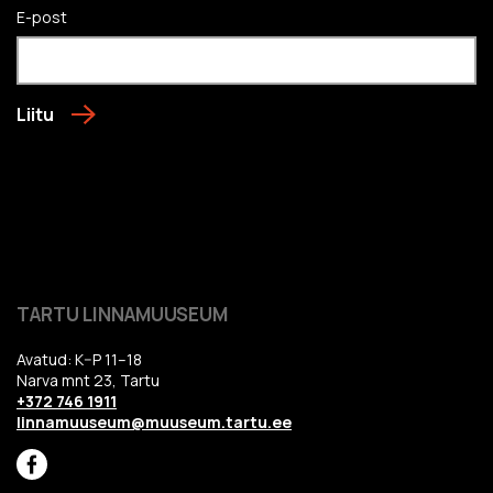
E-post
Liitu
TARTU LINNAMUUSEUM
Avatud: K–P 11–18
Narva mnt 23, Tartu
+372 746 1911
linnamuuseum@muuseum.tartu.ee