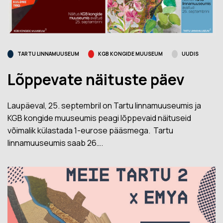
TARTU LINNAMUUSEUM
KGB KONGIDE MUUSEUM
UUDIS
Lõppevate näituste päev
Laupäeval, 25. septembril on Tartu linnamuuseumis ja
KGB kongide muuseumis peagi lõppevaid näituseid
võimalik külastada 1-eurose pääsmega. Tartu
linnamuuseumis saab 26….