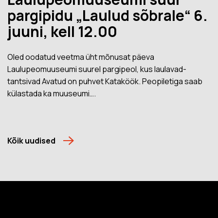
pargipidu „Laulud sõbrale“ 6.
juuni, kell 12.00
Oled oodatud veetma üht mõnusat päeva
Laulupeomuuseumi suurel pargipeol, kus laulavad-
tantsivad Avatud on puhvet Kataköök. Peopiletiga saab
külastada ka muuseumi….
Kõik uudised