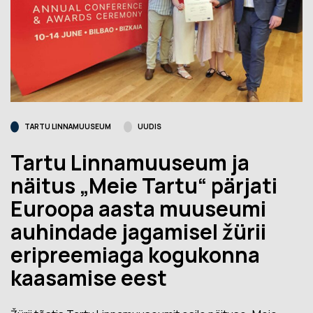
TARTU LINNAMUUSEUM
UUDIS
Tartu Linnamuuseum ja
näitus „Meie Tartu“ pärjati
Euroopa aasta muuseumi
auhindade jagamisel žürii
eripreemiaga kogukonna
kaasamise eest