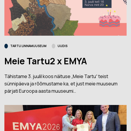
TARTU LINNAMUUSEUM
UUDIS
Meie Tartu2 x EMYA
Tähistame 3. juulil koos näituse „Meie Tartu“ teist
sünnipäeva ja rõõmustame ka, et just meie muuseum
pärjati Euroopa aasta muuseumi…