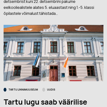
detsembrist kuni 22. detsembrini pakume
eelkooliealistele alates 5. eluaastast ning 1.-5. klassi
õpilastele võimalust tähistada…
TARTU LINNAMUUSEUM
UUDIS
Tartu lugu saab väärilise