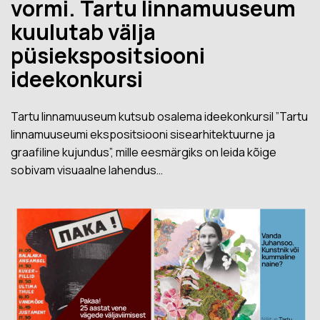
vormi. Tartu linnamuuseum
kuulutab välja
püsiekspositsiooni
ideekonkursi
Tartu linnamuuseum kutsub osalema ideekonkursil ”Tartu
linnamuuseumi ekspositsiooni sisearhitektuurne ja
graafiline kujundus”, mille eesmärgiks on leida kõige
sobivam visuaalne lahendus…