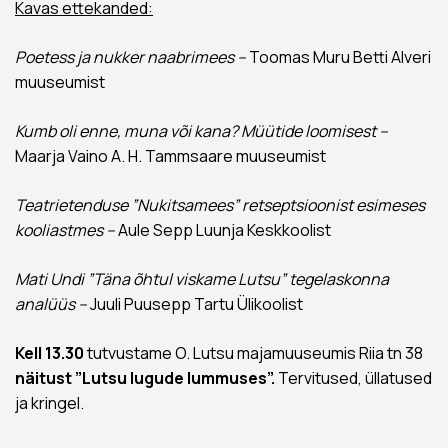
Kavas ettekanded:
Poetess ja nukker naabrimees –
Toomas Muru Betti Alveri
muuseumist
Kumb oli enne, muna või kana? Müütide loomisest
–
Maarja Vaino A. H. Tammsaare muuseumist
Teatrietenduse ”Nukitsamees” retseptsioonist esimeses
kooliastmes –
Aule Sepp Luunja Keskkoolist
Mati Undi ”Täna õhtul viskame Lutsu” tegelaskonna
analüüs –
Juuli Puusepp Tartu Ülikoolist
Kell 13.30
tutvustame O. Lutsu majamuuseumis Riia tn 38
näitust ”Lutsu lugude lummuses”.
Tervitused, üllatused
ja kringel.