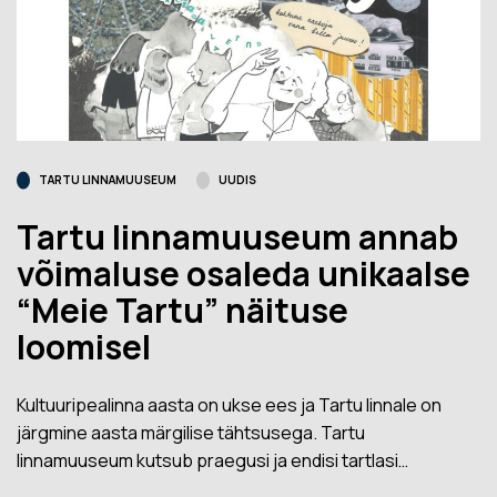
TARTU LINNAMUUSEUM
UUDIS
Tartu linnamuuseum annab
võimaluse osaleda unikaalse
“Meie Tartu” näituse
loomisel
Kultuuripealinna aasta on ukse ees ja Tartu linnale on
järgmine aasta märgilise tähtsusega. Tartu
linnamuuseum kutsub praegusi ja endisi tartlasi…