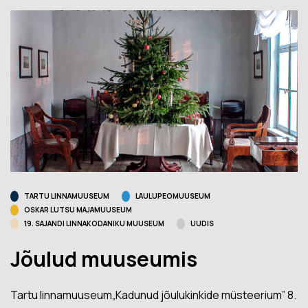
TARTU LINNAMUUSEUM
LAULUPEOMUUSEUM
OSKAR LUTSU MAJAMUUSEUM
19. SAJANDI LINNAKODANIKU MUUSEUM
UUDIS
Jõulud muuseumis
Tartu linnamuuseum„Kadunud jõulukinkide müsteerium” 8.