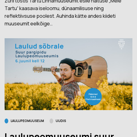
Žürii tõstis Tartu Linnamuuseumit esile näituse „Meie
Tartu“ kaasava iseloomu, dünaamilisuse ning
reflektiivsuse poolest. Auhinda kätte andes kiideti
muuseumit eelkõige…
LAULUPEOMUUSEUM
UUDIS
Laulupeomuuseumi suur