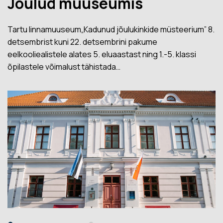
Jõulud muuseumis
Tartu linnamuuseum„Kadunud jõulukinkide müsteerium” 8.
detsembrist kuni 22. detsembrini pakume
eelkooliealistele alates 5. eluaastast ning 1.-5. klassi
õpilastele võimalust tähistada…