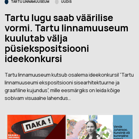
TARTU LINNAMUUSEUM
UUDIS
Tartu lugu saab väärilise
vormi. Tartu linnamuuseum
kuulutab välja
püsiekspositsiooni
ideekonkursi
Tartu linnamuuseum kutsub osalema ideekonkursil ”Tartu
linnamuuseumi ekspositsiooni sisearhitektuurne ja
graafiline kujundus”, mille eesmärgiks on leida kõige
sobivam visuaalne lahendus…