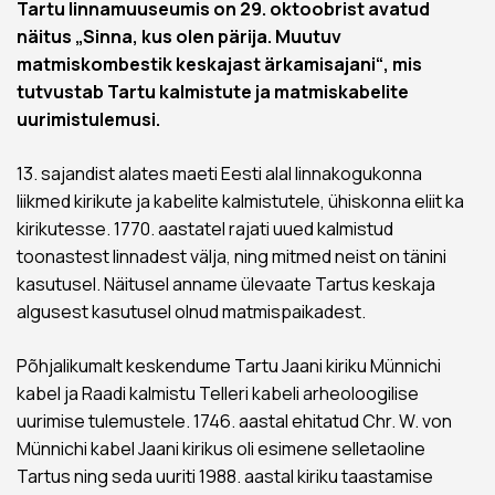
Tartu linnamuuseumis on 29. oktoobrist avatud
näitus „Sinna, kus olen pärija. Muutuv
matmiskombestik keskajast ärkamisajani“, mis
tutvustab Tartu kalmistute ja matmiskabelite
uurimistulemusi.
13. sajandist alates maeti Eesti alal linnakogukonna
liikmed kirikute ja kabelite kalmistutele, ühiskonna eliit ka
kirikutesse. 1770. aastatel rajati uued kalmistud
toonastest linnadest välja, ning mitmed neist on tänini
kasutusel. Näitusel anname ülevaate Tartus keskaja
algusest kasutusel olnud matmispaikadest.
Põhjalikumalt keskendume Tartu Jaani kiriku Münnichi
kabel ja Raadi kalmistu Telleri kabeli arheoloogilise
uurimise tulemustele. 1746. aastal ehitatud Chr. W. von
Münnichi kabel Jaani kirikus oli esimene selletaoline
Tartus ning seda uuriti 1988. aastal kiriku taastamise