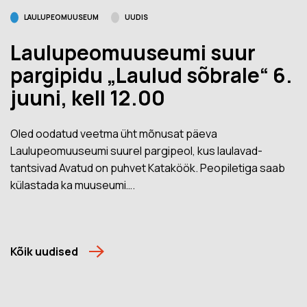
LAULUPEOMUUSEUM
UUDIS
Laulupeomuuseumi suur
pargipidu „Laulud sõbrale“ 6.
juuni, kell 12.00
Oled oodatud veetma üht mõnusat päeva
Laulupeomuuseumi suurel pargipeol, kus laulavad-
tantsivad Avatud on puhvet Kataköök. Peopiletiga saab
külastada ka muuseumi….
Kõik uudised