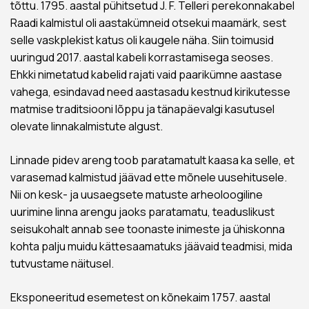
tõttu. 1795. aastal pühitsetud J. F. Telleri perekonnakabel
Raadi kalmistul oli aastakümneid otsekui maamärk, sest
selle vaskplekist katus oli kaugele näha. Siin toimusid
uuringud 2017. aastal kabeli korrastamisega seoses.
Ehkki nimetatud kabelid rajati vaid paarikümne aastase
vahega, esindavad need aastasadu kestnud kirikutesse
matmise traditsiooni lõppu ja tänapäevalgi kasutusel
olevate linnakalmistute algust.
Linnade pidev areng toob paratamatult kaasa ka selle, et
varasemad kalmistud jäävad ette mõnele uusehitusele.
Nii on kesk- ja uusaegsete matuste arheoloogiline
uurimine linna arengu jaoks paratamatu, teaduslikust
seisukohalt annab see toonaste inimeste ja ühiskonna
kohta palju muidu kättesaamatuks jäävaid teadmisi, mida
tutvustame näitusel.
Eksponeeritud esemetest on kõnekaim 1757. aastal