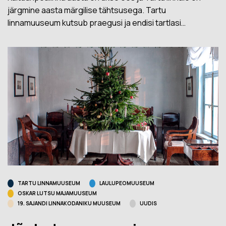
järgmine aasta märgilise tähtsusega. Tartu
linnamuuseum kutsub praegusi ja endisi tartlasi…
TARTU LINNAMUUSEUM
LAULUPEOMUUSEUM
OSKAR LUTSU MAJAMUUSEUM
19. SAJANDI LINNAKODANIKU MUUSEUM
UUDIS