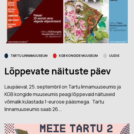
TARTU LINNAMUUSEUM
KGB KONGIDE MUUSEUM
UUDIS
Lõppevate näituste päev
Laupäeval, 25. septembril on Tartu linnamuuseumis ja
KGB kongide muuseumis peagi lõppevaid näituseid
võimalik külastada 1-eurose pääsmega. Tartu
linnamuuseumis saab 26….