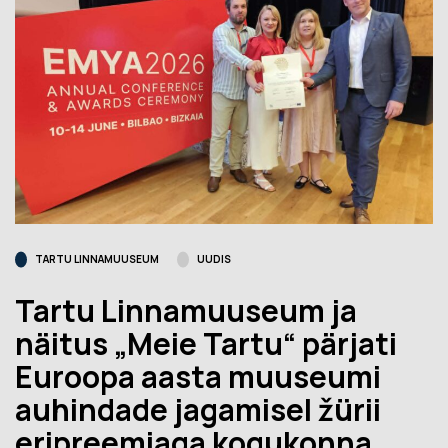
TARTU LINNAMUUSEUM
UUDIS
Tartu Linnamuuseum ja
näitus „Meie Tartu“ pärjati
Euroopa aasta muuseumi
auhindade jagamisel žürii
eripreemiaga kogukonna