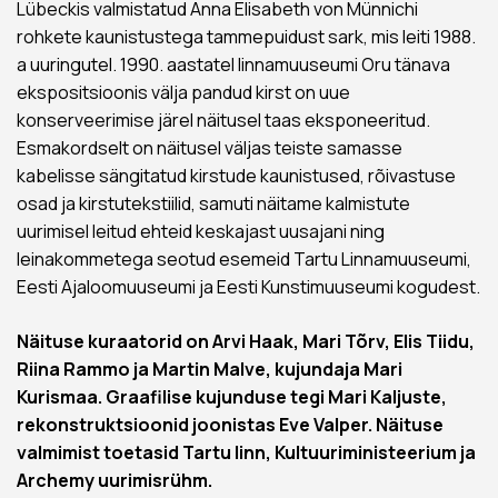
Lübeckis valmistatud Anna Elisabeth von Münnichi
rohkete kaunistustega tammepuidust sark, mis leiti 1988.
a uuringutel. 1990. aastatel linnamuuseumi Oru tänava
ekspositsioonis välja pandud kirst on uue
konserveerimise järel näitusel taas eksponeeritud.
Esmakordselt on näitusel väljas teiste samasse
kabelisse sängitatud kirstude kaunistused, rõivastuse
osad ja kirstutekstiilid, samuti näitame kalmistute
uurimisel leitud ehteid keskajast uusajani ning
leinakommetega seotud esemeid Tartu Linnamuuseumi,
Eesti Ajaloomuuseumi ja Eesti Kunstimuuseumi kogudest.
Näituse kuraatorid on Arvi Haak, Mari Tõrv, Elis Tiidu,
Riina Rammo ja Martin Malve, kujundaja Mari
Kurismaa. Graafilise kujunduse tegi Mari Kaljuste,
rekonstruktsioonid joonistas Eve Valper. Näituse
valmimist toetasid Tartu linn, Kultuuriministeerium ja
Archemy uurimisrühm.