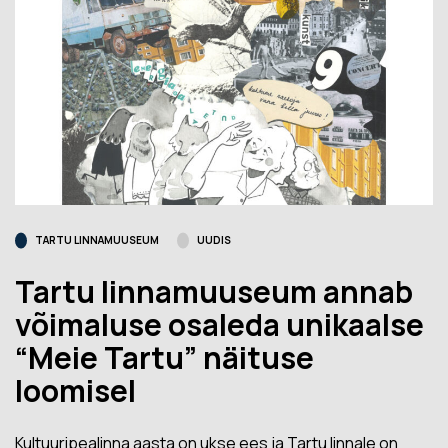
TARTU LINNAMUUSEUM
UUDIS
Tartu linnamuuseum annab
võimaluse osaleda unikaalse
“Meie Tartu” näituse
loomisel
Kultuuripealinna aasta on ukse ees ja Tartu linnale on