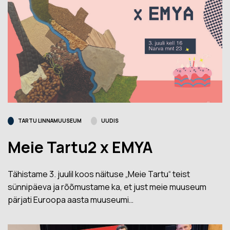
TARTU LINNAMUUSEUM
UUDIS
Meie Tartu2 x EMYA
Tähistame 3. juulil koos näituse „Meie Tartu“ teist
sünnipäeva ja rõõmustame ka, et just meie muuseum
pärjati Euroopa aasta muuseumi…