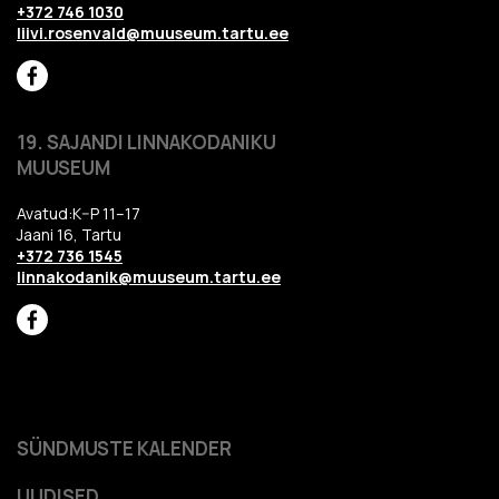
+372 746 1030
liivi.rosenvald@muuseum.tartu.ee
19. SAJANDI LINNAKODANIKU
MUUSEUM
Avatud:K–P 11–17
Jaani 16, Tartu
+372 736 1545
linnakodanik@muuseum.tartu.ee
SÜNDMUSTE KALENDER
UUDISED