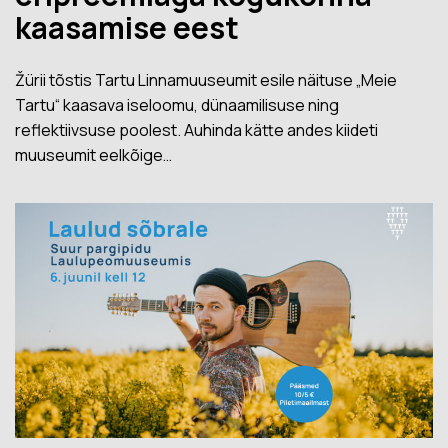
kaasamise eest
Žürii tõstis Tartu Linnamuuseumit esile näituse „Meie
Tartu“ kaasava iseloomu, dünaamilisuse ning
reflektiivsuse poolest. Auhinda kätte andes kiideti
muuseumit eelkõige…