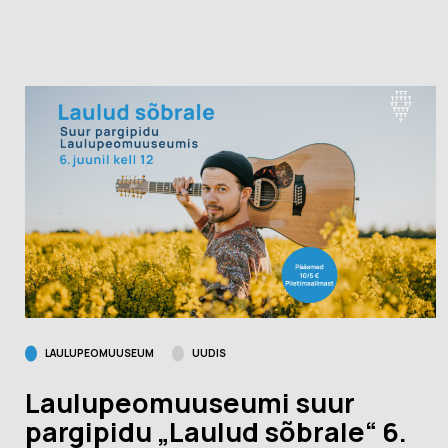
LAULUPEOMUUSEUM
UUDIS
Laulupeomuuseumi suur
pargipidu „Laulud sõbrale“ 6.