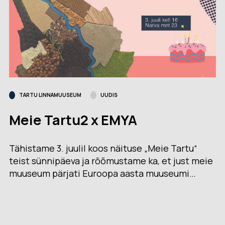
TARTU LINNAMUUSEUM
UUDIS
Meie Tartu2 x EMYA
Tähistame 3. juulil koos näituse „Meie Tartu“
teist sünnipäeva ja rõõmustame ka, et just meie
muuseum pärjati Euroopa aasta muuseumi…