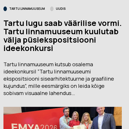
TARTU LINNAMUUSEUM
UUDIS
Tartu lugu saab väärilise vormi.
Tartu linnamuuseum kuulutab
välja püsiekspositsiooni
ideekonkursi
Tartu linnamuuseum kutsub osalema
ideekonkursil ”Tartu linnamuuseumi
ekspositsiooni sisearhitektuurne ja graafiline
kujundus”, mille eesmärgiks on leida kõige
sobivam visuaalne lahendus…