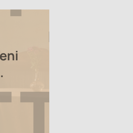
Avatud:
K–P 11–17
Asukoht:
Jaani 16, Tartu
–17
Facebook
 38, Tartu
ok