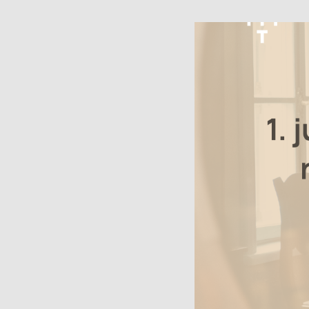
Muuseumi l
Veebinäitus: “Südalinna
sündimised. Vallikraavist
Kontakt
kultuurikeskuseni”
(2024)
Püsinäituse 2001-2023
Avatud:
T
«Dorpat. Jurjev. Tartu.»
Asukoht
virtuaaltuur
14, Tartu
Virtuaalnäitus:
“Randevuu.
Fac
Kohtumispaik Tartu”
(2018-2019)
Kontakt
Avatud:
K–P 11–18
Asukoht:
Narva mnt
23, Tartu
Facebook