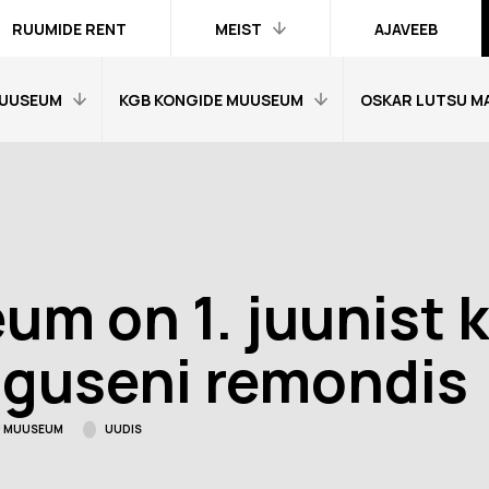
RUUMIDE RENT
MEIST
AJAVEEB
UUSEUM
KGB KONGIDE MUUSEUM
OSKAR LUTSU M
Kontakt ja
inimesed
Praktika
Avaleht
Avaleht
Kogud
fo
Külastajainfo
Külastajainfo
Trükised
Näitused
Näitused
Ametlik teave
m on 1. juunist 
Õpetajale
Õpetajale
Organisatsioonist
Tagasisidetunni
Tagasiside muus
alguseni remondis
Meist meedias
muuseumitunni kohta
kohta
Hanked
nni kohta
Ekskursioonid
Ekskursioonid j
KU MUUSEUM
UUDIS
Logod ja fotod
id ja
Muuseumi lugu
Vestevõistluse 
d
Virtuaalkaardid
“SINI-MUST-VALGE”:
Muuseumi lugu