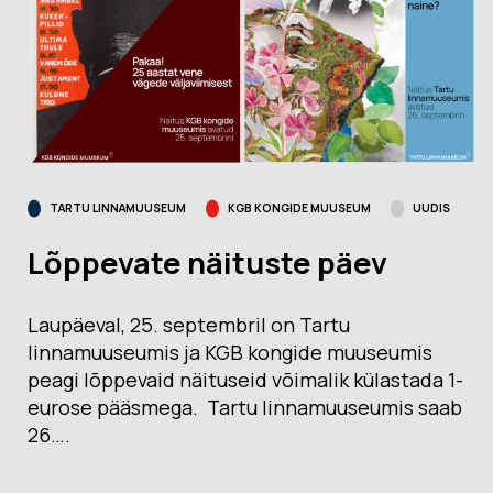
TARTU LINNAMUUSEUM
KGB KONGIDE MUUSEUM
UUDIS
Lõppevate näituste päev
Laupäeval, 25. septembril on Tartu
linnamuuseumis ja KGB kongide muuseumis
peagi lõppevaid näituseid võimalik külastada 1-
eurose pääsmega. Tartu linnamuuseumis saab
26….