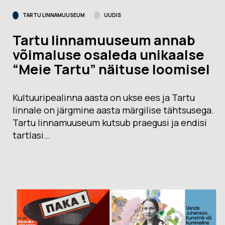
TARTU LINNAMUUSEUM
UUDIS
Tartu linnamuuseum annab
võimaluse osaleda unikaalse
“Meie Tartu” näituse loomisel
Kultuuripealinna aasta on ukse ees ja Tartu
linnale on järgmine aasta märgilise tähtsusega.
Tartu linnamuuseum kutsub praegusi ja endisi
tartlasi…