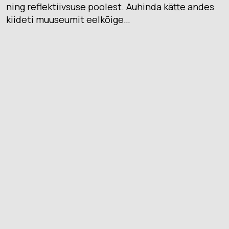
ning reflektiivsuse poolest. Auhinda kätte andes
kiideti muuseumit eelkõige…