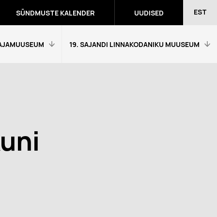
EST
SÜNDMUSTE KALENDER
UUDISED
AJAMUUSEUM
19. SAJANDI LINNAKODANIKU MUUSEUM
Avaleht
Külastajainfo
Näitused
kuni
Õpetajale
eumitunni
Tagasiside muuseumitunni kohta
Ekskursioonid ja programmid
a programmid
Muuseumi lugu
võidutööd
Kontakt