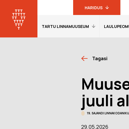
HARIDUS
TARTU LINNAMUUSEUM
LAULUPEOM
Linnamuuseumi
haridusprogrammid
Tartu
linnamuuseum
Avaleht
Avaleht
19. sajandi
Tagasi
Külastajainfo
Külastajain
linnakodaniku
muuseum
Näitused
Näitused
Muuseu
Laulupeomuuseum
Õpetajale
Õpetajale
KGB kongide
Giidituurid
Etendused
juuli 
muuseum
Tagasiside
Tagasiside
Oskar Lutsu
muuseumitunni kohta
muuseumitu
muuseum
19. SAJANDI LINNAKODANI
Muuseumi lugu
Ekskursioon
programmi
29.05.2026
Meie Tartu