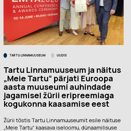
TARTU LINNAMUUSEUM
UUDIS
Tartu Linnamuuseum ja näitus
„Meie Tartu“ pärjati Euroopa
aasta muuseumi auhindade
jagamisel žürii eripreemiaga
kogukonna kaasamise eest
Žürii tõstis Tartu Linnamuuseumit esile näituse
„Meie Tartu“ kaasava iseloomu, dünaamilisuse