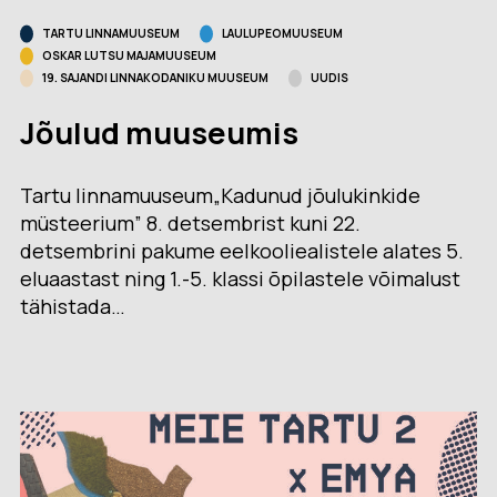
TARTU LINNAMUUSEUM
LAULUPEOMUUSEUM
OSKAR LUTSU MAJAMUUSEUM
19. SAJANDI LINNAKODANIKU MUUSEUM
UUDIS
Jõulud muuseumis
Tartu linnamuuseum„Kadunud jõulukinkide
müsteerium” 8. detsembrist kuni 22.
detsembrini pakume eelkooliealistele alates 5.
eluaastast ning 1.-5. klassi õpilastele võimalust
tähistada…