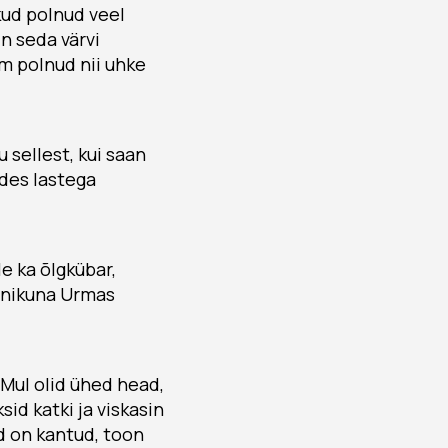
akud polnud veel
in seda värvi
m polnud nii uhke
 sellest, kui saan
lides lastega
e ka õlgkübar,
janikuna Urmas
“Mul olid ühed head,
id katki ja viskasin
d on kantud, toon