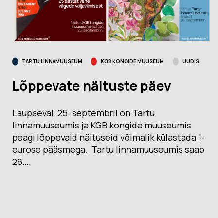
TARTU LINNAMUUSEUM
KGB KONGIDE MUUSEUM
UUDIS
Lõppevate näituste päev
Laupäeval, 25. septembril on Tartu
linnamuuseumis ja KGB kongide muuseumis
peagi lõppevaid näituseid võimalik külastada 1-
eurose pääsmega. Tartu linnamuuseumis saab
26….