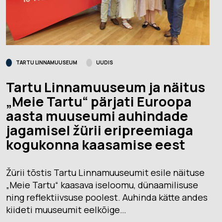
TARTU LINNAMUUSEUM
UUDIS
Tartu Linnamuuseum ja näitus
„Meie Tartu“ pärjati Euroopa
aasta muuseumi auhindade
jagamisel žürii eripreemiaga
kogukonna kaasamise eest
Žürii tõstis Tartu Linnamuuseumit esile näituse
„Meie Tartu“ kaasava iseloomu, dünaamilisuse
ning reflektiivsuse poolest. Auhinda kätte andes
kiideti muuseumit eelkõige…