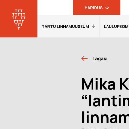
HARIDUS
TARTU LINNAMUUSEUM
LAULUPEOM
Linnamuuseumi
haridusprogrammid
Tartu
linnamuuseum
Avaleht
Avaleht
19. sajandi
Tagasi
Külastajainfo
Külastajain
linnakodaniku
muuseum
Näitused
Näitused
Mika K
Laulupeomuuseum
Õpetajale
Õpetajale
KGB kongide
Giidituurid
Etendused
“lanti
muuseum
Tagasiside
Tagasiside
Oskar Lutsu
muuseumitunni kohta
muuseumitu
muuseum
linna
Muuseumi lugu
Ekskursioon
programmi
Meie Tartu