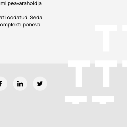
umi peavarahoidja
ati oodatud. Seda
akomplekti põneva