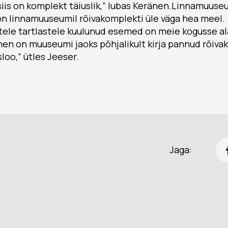
iis on komplekt täiuslik,” lubas Keränen.Linnamuuse
on linnamuuseumil rõivakomplekti üle väga hea meel.
ele tartlastele kuulunud esemed on meie kogusse al
nen on muuseumi jaoks põhjalikult kirja pannud rõiv
loo,” ütles Jeeser.
Jaga: