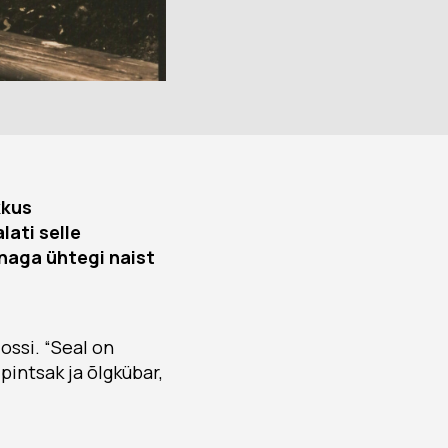
kkus
lati selle
nnaga ühtegi naist
lossi. “Seal on
 pintsak ja õlgkübar,