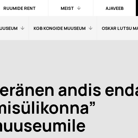
RUUMIDE RENT
MEIST
AJAVEEB
UUSEUM
KGB KONGIDE MUUSEUM
OSKAR LUTSU M
Kontakt ja
inimesed
Praktika
Avaleht
Avaleht
Kogud
fo
Külastajainfo
Külastajainfo
Trükised
Näitused
Näitused
Ametlik teave
eränen andis end
Õpetajale
Õpetajale
Organisatsioonist
Tagasisidetunni
Tagasiside muus
misülikonna”
Meist meedias
muuseumitunni kohta
kohta
Hanked
nni kohta
Ekskursioonid
Ekskursioonid j
muuseumile
Logod ja fotod
id ja
Muuseumi lugu
Vestevõistluse 
d
Virtuaalkaardid
“SINI-MUST-VALGE”:
Muuseumi lugu