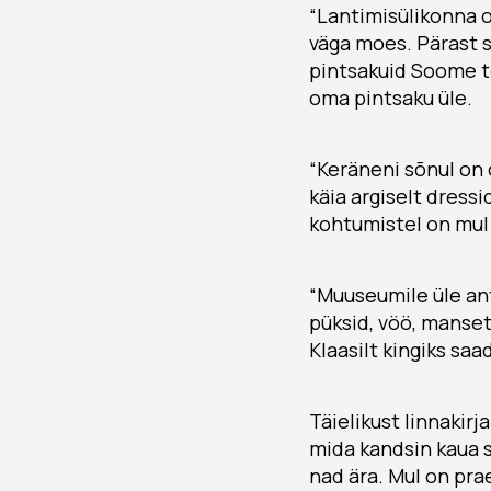
“Lantimisülikonna o
väga moes. Pärast s
pintsakuid Soome te
oma pintsaku üle.
“Keräneni sõnul on o
käia argiselt dressi
kohtumistel on mul 
“Muuseumile üle ant
püksid, vöö, manset
Klaasilt kingiks sa
Täielikust linnakir
mida kandsin kaua s
nad ära. Mul on pra