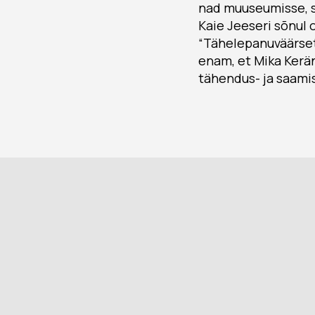
nad muuseumisse, s
Kaie Jeeseri sõnul 
“Tähelepanuväärset
enam, et Mika Kerä
tähendus- ja saamis