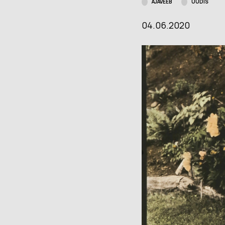
AJAVEEB
UUDIS
Muuseumi l
Veebinäitus: “Südalinna
04.06.2020
sündimised. Vallikraavist
Kontakt
kultuurikeskuseni”
(2024)
Püsinäituse 2001-2023
Avatud:
T
«Dorpat. Jurjev. Tartu.»
Asukoht
virtuaaltuur
14, Tartu
Virtuaalnäitus:
“Randevuu.
Fac
Kohtumispaik Tartu”
(2018-2019)
Kontakt
Avatud:
K–P 11–18
Asukoht:
Narva mnt
23, Tartu
Facebook