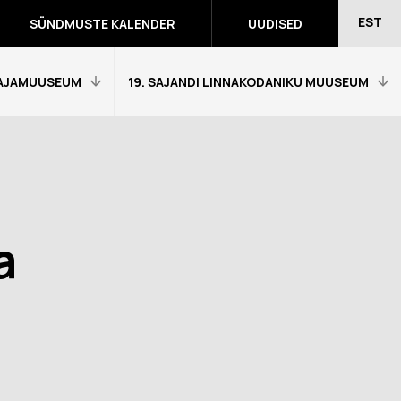
EST
SÜNDMUSTE KALENDER
UUDISED
AJAMUUSEUM
19. SAJANDI LINNAKODANIKU MUUSEUM
Avaleht
Külastajainfo
Näitused
a
Õpetajale
eumitunni
Tagasiside muuseumitunni kohta
Ekskursioonid ja programmid
a programmid
Muuseumi lugu
võidutööd
Kontakt