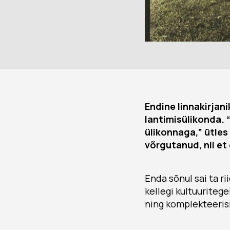
Endine linnakirja
lantimisülikonda. “
ülikonnaga,” ütles
võrgutanud, nii et
Enda sõnul sai ta ri
kellegi kultuuritege
ning komplekteeris