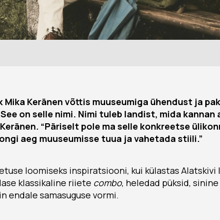
nik Mika Keränen võttis muuseumiga ühendust ja pa
See on selle nimi. Nimi tuleb landist, mida kannan a
 Keränen. “Päriselt pole ma selle konkreetse üliko
 ongi aeg muuseumisse tuua ja vahetada stiili.”
ietuse loomiseks inspiratsiooni, kui külastas Alatskivi 
lase klassikaline riiete
combo
, heledad püksid, sinine
in endale samasuguse vormi.