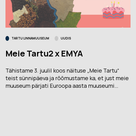
TARTU LINNAMUUSEUM
UUDIS
Meie Tartu2 x EMYA
Tähistame 3. juulil koos näituse „Meie Tartu“
teist sünnipäeva ja rõõmustame ka, et just meie
muuseum pärjati Euroopa aasta muuseumi…