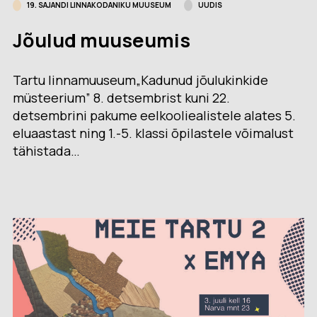
19. SAJANDI LINNAKODANIKU MUUSEUM
UUDIS
Jõulud muuseumis
Tartu linnamuuseum„Kadunud jõulukinkide
müsteerium” 8. detsembrist kuni 22.
detsembrini pakume eelkooliealistele alates 5.
eluaastast ning 1.-5. klassi õpilastele võimalust
tähistada…