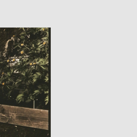
Avatud:
K–P 11–17
Asukoht:
Jaani 16, Tartu
–17
Facebook
 38, Tartu
ok