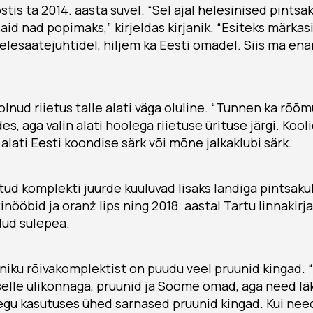
stis ta 2014. aasta suvel. “Sel ajal helesinised pints
aid nad popimaks,” kirjeldas kirjanik. “Esiteks märkas
lesaatejuhtidel, hiljem ka Eesti omadel. Siis ma ena
lnud riietus talle alati väga oluline. “Tunnen ka rõõmu
des, aga valin alati hoolega riietuse ürituse järgi. Koo
alati Eesti koondise särk või mõne jalkaklubi särk.
ud komplekti juurde kuuluvad lisaks landiga pintsakul
inööbid ja oranž lips ning 2018. aastal Tartu linnakir
adud sulepea.
janiku rõivakomplektist on puudu veel pruunid kingad. 
elle ülikonnaga, pruunid ja Soome omad, aga need läks
egu kasutuses ühed sarnased pruunid kingad. Kui nee