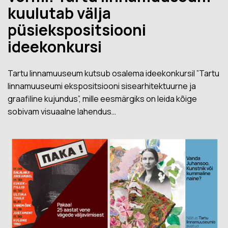
kuulutab välja
püsiekspositsiooni
ideekonkursi
Tartu linnamuuseum kutsub osalema ideekonkursil ”Tartu
linnamuuseumi ekspositsiooni sisearhitektuurne ja
graafiline kujundus”, mille eesmärgiks on leida kõige
sobivam visuaalne lahendus…