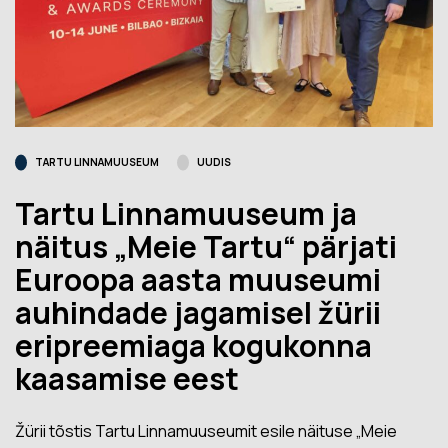
TARTU LINNAMUUSEUM
UUDIS
Tartu Linnamuuseum ja
näitus „Meie Tartu“ pärjati
Euroopa aasta muuseumi
auhindade jagamisel žürii
eripreemiaga kogukonna
kaasamise eest
Žürii tõstis Tartu Linnamuuseumit esile näituse „Meie