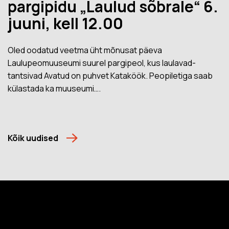
pargipidu „Laulud sõbrale“ 6.
juuni, kell 12.00
Oled oodatud veetma üht mõnusat päeva
Laulupeomuuseumi suurel pargipeol, kus laulavad-
tantsivad Avatud on puhvet Kataköök. Peopiletiga saab
külastada ka muuseumi….
Kõik uudised