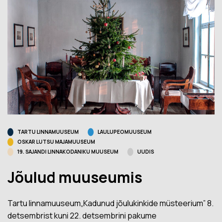
TARTU LINNAMUUSEUM
LAULUPEOMUUSEUM
OSKAR LUTSU MAJAMUUSEUM
19. SAJANDI LINNAKODANIKU MUUSEUM
UUDIS
Jõulud muuseumis
Tartu linnamuuseum„Kadunud jõulukinkide müsteerium” 8.
detsembrist kuni 22. detsembrini pakume