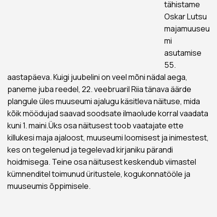
tähistame
Oskar Lutsu
majamuuseu
mi
asutamise
55.
aastapäeva. Kuigi juubelini on veel mõni nädal aega,
paneme juba reedel, 22. veebruaril Riia tänava äärde
plangule üles muuseumi ajalugu käsitleva näituse, mida
kõik möödujad saavad soodsate ilmaolude korral vaadata
kuni 1. maini.Üks osa näitusest toob vaatajate ette
killukesi maja ajaloost, muuseumi loomisest ja inimestest,
kes on tegelenud ja tegelevad kirjaniku pärandi
hoidmisega. Teine osa näitusest keskendub viimastel
kümnenditel toimunud üritustele, kogukonnatööle ja
muuseumis õppimisele.