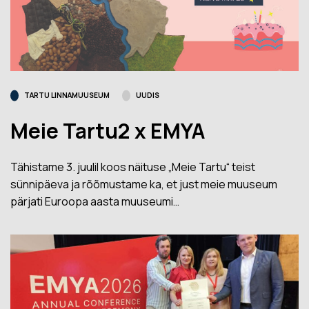
TARTU LINNAMUUSEUM
UUDIS
Meie Tartu2 x EMYA
Tähistame 3. juulil koos näituse „Meie Tartu“ teist
sünnipäeva ja rõõmustame ka, et just meie muuseum
pärjati Euroopa aasta muuseumi…