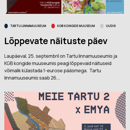
TARTU LINNAMUUSEUM
KGB KONGIDE MUUSEUM
UUDIS
Lõppevate näituste päev
Laupäeval, 25. septembril on Tartu linnamuuseumis ja
KGB kongide muuseumis peagi lõppevaid näituseid
võimalik külastada 1-eurose pääsmega. Tartu
linnamuuseumis saab 26….