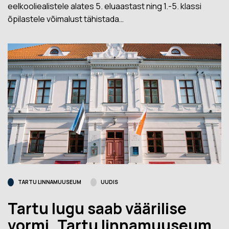
eelkooliealistele alates 5. eluaastast ning 1.-5. klassi
õpilastele võimalust tähistada…
TARTU LINNAMUUSEUM
UUDIS
Tartu lugu saab väärilise
vormi. Tartu linnamuuseum