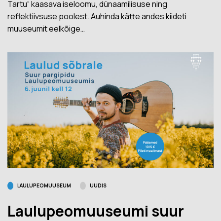
Tartu“ kaasava iseloomu, dünaamilisuse ning
reflektiivsuse poolest. Auhinda kätte andes kiideti
muuseumit eelkõige…
LAULUPEOMUUSEUM
UUDIS
Laulupeomuuseumi suur