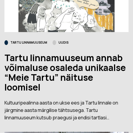
TARTU LINNAMUUSEUM
UUDIS
Tartu linnamuuseum annab
võimaluse osaleda unikaalse
“Meie Tartu” näituse
loomisel
Kultuuripealinna aasta on ukse ees ja Tartu linnale on
järgmine aasta märgilise tähtsusega. Tartu
linnamuuseum kutsub praegusi ja endisi tartlasi…