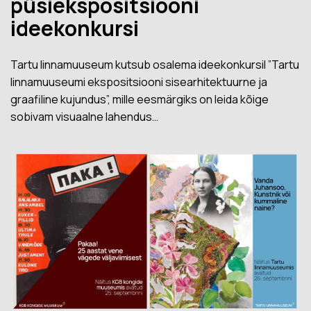
püsiekspositsiooni
ideekonkursi
Tartu linnamuuseum kutsub osalema ideekonkursil ”Tartu
linnamuuseumi ekspositsiooni sisearhitektuurne ja
graafiline kujundus”, mille eesmärgiks on leida kõige
sobivam visuaalne lahendus…