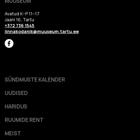
MUUSEUM
Avatud:K–P 11–17
Jaani 16, Tartu
+372 736 1545
linnakodanik@muuseum.tartu.ee
SÜNDMUSTE KALENDER
UUDISED
HARIDUS
RUUMIDE RENT
MEIST