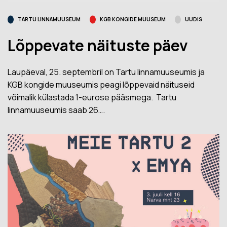
TARTU LINNAMUUSEUM
KGB KONGIDE MUUSEUM
UUDIS
Lõppevate näituste päev
Laupäeval, 25. septembril on Tartu linnamuuseumis ja
KGB kongide muuseumis peagi lõppevaid näituseid
võimalik külastada 1-eurose pääsmega. Tartu
linnamuuseumis saab 26….