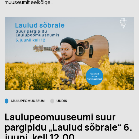
muuseumit eelkõige…
LAULUPEOMUUSEUM
UUDIS
Laulupeomuuseumi suur
pargipidu „Laulud sõbrale“ 6.
juuni, kell 12.00