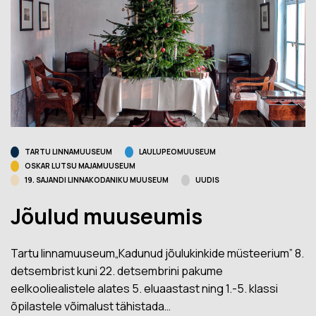
TARTU LINNAMUUSEUM
LAULUPEOMUUSEUM
OSKAR LUTSU MAJAMUUSEUM
19. SAJANDI LINNAKODANIKU MUUSEUM
UUDIS
Jõulud muuseumis
Tartu linnamuuseum„Kadunud jõulukinkide müsteerium” 8.
detsembrist kuni 22. detsembrini pakume
eelkooliealistele alates 5. eluaastast ning 1.-5. klassi
õpilastele võimalust tähistada…