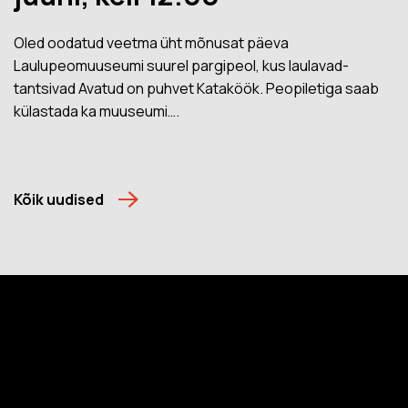
Oled oodatud veetma üht mõnusat päeva
Laulupeomuuseumi suurel pargipeol, kus laulavad-
tantsivad Avatud on puhvet Kataköök. Peopiletiga saab
külastada ka muuseumi….
Kõik uudised