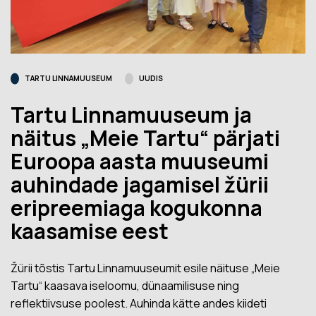
TARTU LINNAMUUSEUM
UUDIS
Tartu Linnamuuseum ja
näitus „Meie Tartu“ pärjati
Euroopa aasta muuseumi
auhindade jagamisel žürii
eripreemiaga kogukonna
kaasamise eest
Žürii tõstis Tartu Linnamuuseumit esile näituse „Meie
Tartu“ kaasava iseloomu, dünaamilisuse ning
reflektiivsuse poolest. Auhinda kätte andes kiideti