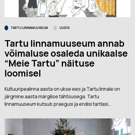
TARTU LINNAMUUSEUM
UUDIS
Tartu linnamuuseum annab
võimaluse osaleda unikaalse
“Meie Tartu” näituse
loomisel
Kultuuripealinna aasta on ukse ees ja Tartu linnale on
järgmine aasta märgilise tähtsusega. Tartu
linnamuuseum kutsub praegusi ja endisi tartlasi…