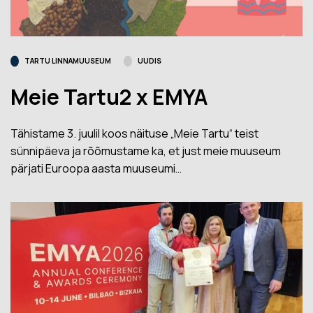
TARTU LINNAMUUSEUM
UUDIS
Meie Tartu2 x EMYA
Tähistame 3. juulil koos näituse „Meie Tartu“ teist
sünnipäeva ja rõõmustame ka, et just meie muuseum
pärjati Euroopa aasta muuseumi…