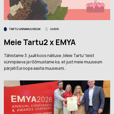
TARTU LINNAMUUSEUM
UUDIS
Meie Tartu2 x EMYA
Tähistame 3. juulil koos näituse „Meie Tartu“ teist
sünnipäeva ja rõõmustame ka, et just meie muuseum
pärjati Euroopa aasta muuseumi…