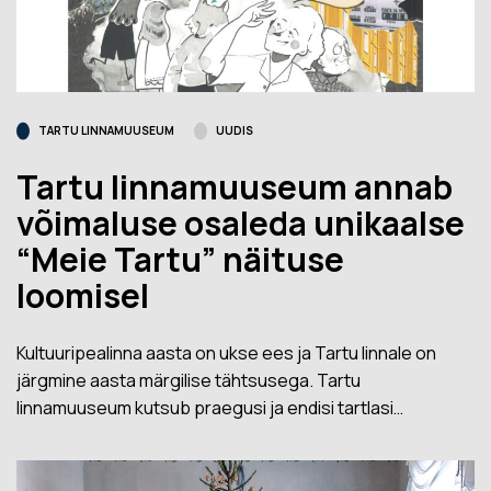
TARTU LINNAMUUSEUM
UUDIS
Tartu linnamuuseum annab
võimaluse osaleda unikaalse
“Meie Tartu” näituse
loomisel
Kultuuripealinna aasta on ukse ees ja Tartu linnale on
järgmine aasta märgilise tähtsusega. Tartu
linnamuuseum kutsub praegusi ja endisi tartlasi…