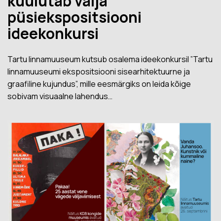
kuulutab välja
püsiekspositsiooni
ideekonkursi
Tartu linnamuuseum kutsub osalema ideekonkursil ”Tartu
linnamuuseumi ekspositsiooni sisearhitektuurne ja
graafiline kujundus”, mille eesmärgiks on leida kõige
sobivam visuaalne lahendus…