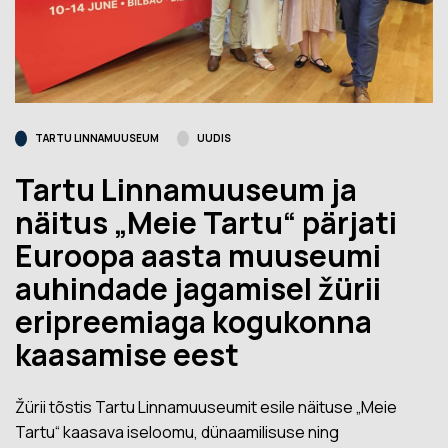
TARTU LINNAMUUSEUM
UUDIS
Tartu Linnamuuseum ja
näitus „Meie Tartu“ pärjati
Euroopa aasta muuseumi
auhindade jagamisel žürii
eripreemiaga kogukonna
kaasamise eest
Žürii tõstis Tartu Linnamuuseumit esile näituse „Meie
Tartu“ kaasava iseloomu, dünaamilisuse ning