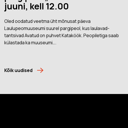
juuni, kell 12.00
Oled oodatud veetma üht mõnusat päeva
Laulupeomuuseumi suurel pargipeol, kus laulavad-
tantsivad Avatud on puhvet Kataköök. Peopiletiga saab
külastada ka muuseumi….
Kõik uudised