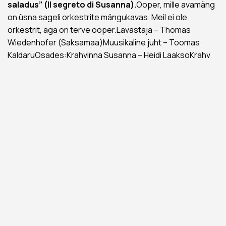
saladus” (Il segreto di Susanna).
Ooper, mille avamäng
on üsna sageli orkestrite mängukavas. Meil ei ole
orkestrit, aga on terve ooper.Lavastaja – Thomas
Wiedenhofer (Saksamaa)Muusikaline juht – Toomas
Kaldaru
Osades:Krahvinna Susanna – Heidi LaaksoKrahv