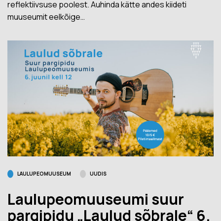
reflektiivsuse poolest. Auhinda kätte andes kiideti
muuseumit eelkõige…
LAULUPEOMUUSEUM
UUDIS
Laulupeomuuseumi suur
pargipidu „Laulud sõbrale“ 6.