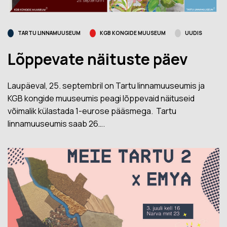
TARTU LINNAMUUSEUM
KGB KONGIDE MUUSEUM
UUDIS
Lõppevate näituste päev
Laupäeval, 25. septembril on Tartu linnamuuseumis ja
KGB kongide muuseumis peagi lõppevaid näituseid
võimalik külastada 1-eurose pääsmega. Tartu
linnamuuseumis saab 26….