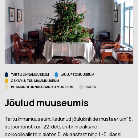
TARTU LINNAMUUSEUM
LAULUPEOMUUSEUM
OSKAR LUTSU MAJAMUUSEUM
19. SAJANDI LINNAKODANIKU MUUSEUM
UUDIS
Jõulud muuseumis
Tartu linnamuuseum„Kadunud jõulukinkide müsteerium” 8.
detsembrist kuni 22. detsembrini pakume
eelkooliealistele alates 5. eluaastast ning 1.-5. klassi