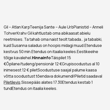
Gil – Atlan KarpTeenija Sante – Aule UrbPianistid – Anneli
TohverKrahv Gil kahtlustab oma abikaasat abielu
reetmises. Ta tahab oma naist teolt tabada… ja tababki,
kuid Susanna saladus on hoopis midagi muud.Etenduse
kestvus 50 min.Etendus on itaalia keeles.Eestikeelne
tõlge kavalehel.
Hinnainfo
Täispilet 15
€Õpilane/tudeng/pensionär 12 €Grupisoodustus al 10
inimesest 12 € piletSoodustuse saajal palume kaasa
võtta soodustust tõendava dokumendi!Piletid saadaval
Piletilevis
.Sissepääs alates 17.30Etendus kestab 1
tundEtendus on itaalia keeles.