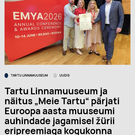
TARTU LINNAMUUSEUM
UUDIS
Tartu Linnamuuseum ja
näitus „Meie Tartu“ pärjati
Euroopa aasta muuseumi
auhindade jagamisel žürii
eripreemiaga kogukonna