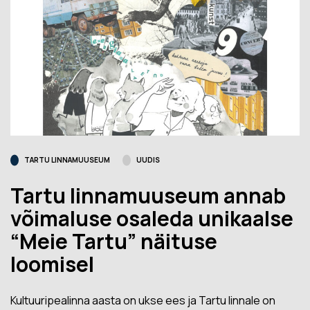
TARTU LINNAMUUSEUM
UUDIS
Tartu linnamuuseum annab
võimaluse osaleda unikaalse
“Meie Tartu” näituse
loomisel
Kultuuripealinna aasta on ukse ees ja Tartu linnale on