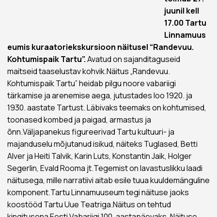
juunil kell
17.00 Tartu
Linnamuus
eumis kuraatoriekskursioon näitusel “Randevuu.
Kohtumispaik Tartu”.
Avatud on sajanditaguseid
maitseid taaselustav kohvik.Näitus „Randevuu.
Kohtumispaik Tartu” heidab pilgu noore vabariigi
tärkamise ja arenemise aega, jutustades loo 1920. ja
1930. aastate Tartust. Läbivaks teemaks on kohtumised,
toonased kombed ja paigad, armastus ja
õnn.Väljapanekus figureerivad Tartu kultuuri- ja
majanduselu mõjutanud isikud, näiteks Tuglased, Betti
Alver ja Heiti Talvik, Karin Luts, Konstantin Jaik, Holger
Segerlin, Evald Rooma jt.Tegemist on lavastuslikku laadi
näitusega, mille narratiivi aitab esile tuua kuuldemänguline
komponent.Tartu Linnamuuseum tegi näituse jaoks
koostööd Tartu Uue Teatriga.Näitus on tehtud
kingitusena Eesti Vabariigi 100. aastapäevaks. Näituse