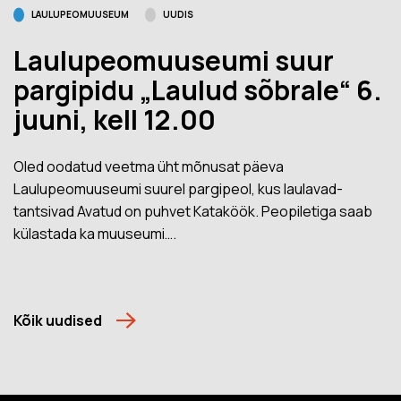
LAULUPEOMUUSEUM
UUDIS
Laulupeomuuseumi suur
pargipidu „Laulud sõbrale“ 6.
juuni, kell 12.00
Oled oodatud veetma üht mõnusat päeva
Laulupeomuuseumi suurel pargipeol, kus laulavad-
tantsivad Avatud on puhvet Kataköök. Peopiletiga saab
külastada ka muuseumi….
Kõik uudised