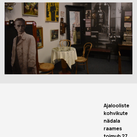
Ajalooliste
kohvikute
nädala
raames
toimub 27.