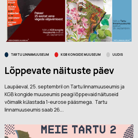
TARTU LINNAMUUSEUM
KGB KONGIDE MUUSEUM
UUDIS
Lõppevate näituste päev
Laupäeval, 25. septembril on Tartu linnamuuseumis ja
KGB kongide muuseumis peagi lõppevaid näituseid
võimalik külastada 1-eurose pääsmega. Tartu
linnamuuseumis saab 26….