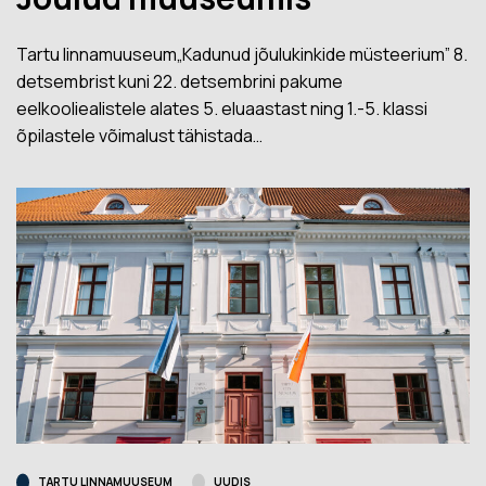
Tartu linnamuuseum„Kadunud jõulukinkide müsteerium” 8.
detsembrist kuni 22. detsembrini pakume
eelkooliealistele alates 5. eluaastast ning 1.-5. klassi
õpilastele võimalust tähistada…
TARTU LINNAMUUSEUM
UUDIS