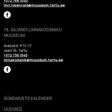
+372 746 1030
liivi.rosenvald@muuseum.tartu.ee
19. SAJANDI LINNAKODANIKU
MUUSEUM
Avatud:K–P 11–17
Jaani 16, Tartu
+372 736 1545
linnakodanik@muuseum.tartu.ee
SÜNDMUSTE KALENDER
UUDISED