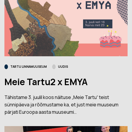
TARTU LINNAMUUSEUM
UUDIS
Meie Tartu2 x EMYA
Tähistame 3. juulil koos näituse „Meie Tartu“ teist
sünnipäeva ja rõõmustame ka, et just meie muuseum
pärjati Euroopa aasta muuseumi…