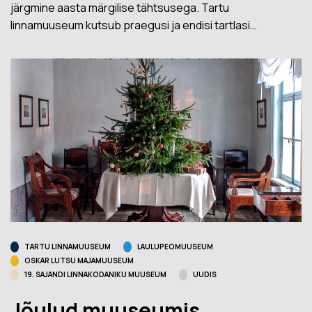
järgmine aasta märgilise tähtsusega. Tartu
linnamuuseum kutsub praegusi ja endisi tartlasi…
TARTU LINNAMUUSEUM
LAULUPEOMUUSEUM
OSKAR LUTSU MAJAMUUSEUM
19. SAJANDI LINNAKODANIKU MUUSEUM
UUDIS
Jõulud muuseumis