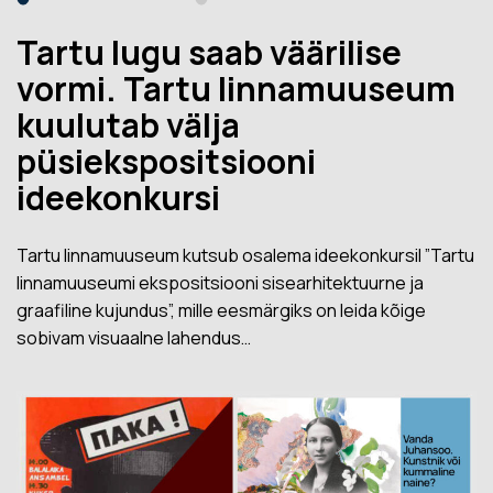
Tartu lugu saab väärilise
vormi. Tartu linnamuuseum
kuulutab välja
püsiekspositsiooni
ideekonkursi
Tartu linnamuuseum kutsub osalema ideekonkursil ”Tartu
linnamuuseumi ekspositsiooni sisearhitektuurne ja
graafiline kujundus”, mille eesmärgiks on leida kõige
sobivam visuaalne lahendus…