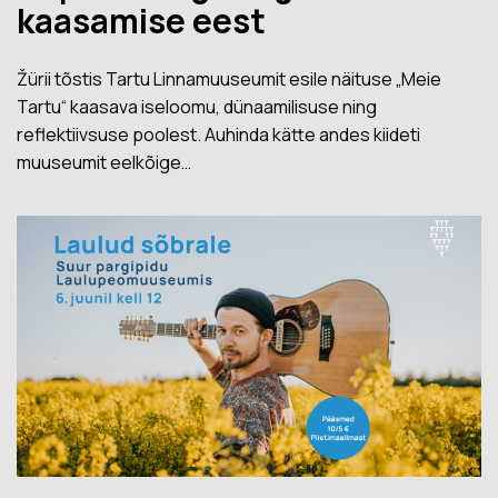
kaasamise eest
Žürii tõstis Tartu Linnamuuseumit esile näituse „Meie
Tartu“ kaasava iseloomu, dünaamilisuse ning
reflektiivsuse poolest. Auhinda kätte andes kiideti
muuseumit eelkõige…