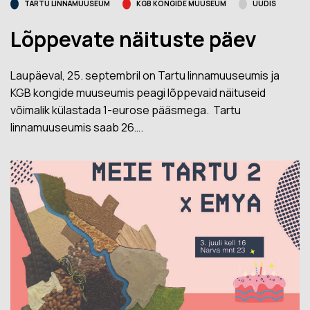
TARTU LINNAMUUSEUM
KGB KONGIDE MUUSEUM
UUDIS
Lõppevate näituste päev
Laupäeval, 25. septembril on Tartu linnamuuseumis ja
KGB kongide muuseumis peagi lõppevaid näituseid
võimalik külastada 1-eurose pääsmega. Tartu
linnamuuseumis saab 26….