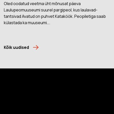
Oled oodatud veetma üht mõnusat päeva
Laulupeomuuseumi suurel pargipeol, kus laulavad-
tantsivad Avatud on puhvet Kataköök. Peopiletiga saab
külastada ka muuseumi….
Kõik uudised