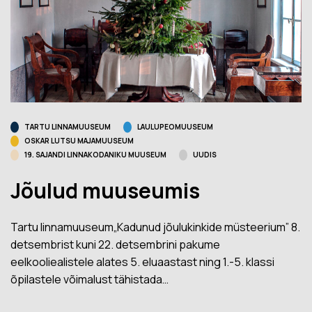
TARTU LINNAMUUSEUM
LAULUPEOMUUSEUM
OSKAR LUTSU MAJAMUUSEUM
19. SAJANDI LINNAKODANIKU MUUSEUM
UUDIS
Jõulud muuseumis
Tartu linnamuuseum„Kadunud jõulukinkide müsteerium” 8.
detsembrist kuni 22. detsembrini pakume
eelkooliealistele alates 5. eluaastast ning 1.-5. klassi
õpilastele võimalust tähistada…