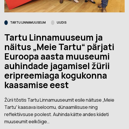
TARTU LINNAMUUSEUM
UUDIS
Tartu Linnamuuseum ja
näitus „Meie Tartu“ pärjati
Euroopa aasta muuseumi
auhindade jagamisel žürii
eripreemiaga kogukonna
kaasamise eest
Žürii tõstis Tartu Linnamuuseumit esile näituse „Meie
Tartu“ kaasava iseloomu, dünaamilisuse ning
reflektiivsuse poolest. Auhinda kätte andes kiideti
muuseumit eelkõige…