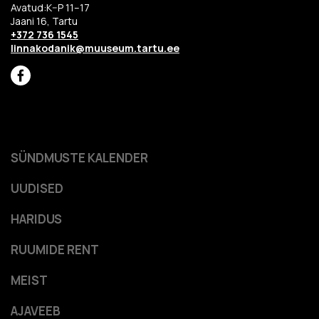
Avatud:K–P 11–17
Jaani 16, Tartu
+372 736 1545
linnakodanik@muuseum.tartu.ee
SÜNDMUSTE KALENDER
UUDISED
HARIDUS
RUUMIDE RENT
MEIST
AJAVEEB