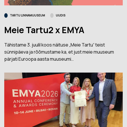
TARTU LINNAMUUSEUM
UUDIS
Meie Tartu2 x EMYA
Tähistame 3. juulil koos näituse „Meie Tartu“ teist
sünnipäeva ja rõõmustame ka, et just meie muuseum
pärjati Euroopa aasta muuseumi…