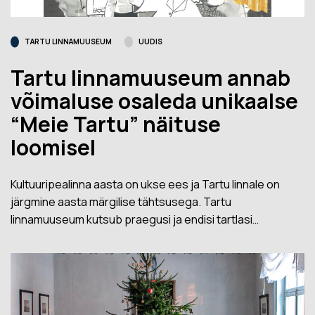
TARTU LINNAMUUSEUM
UUDIS
Tartu linnamuuseum annab
võimaluse osaleda unikaalse
“Meie Tartu” näituse
loomisel
Kultuuripealinna aasta on ukse ees ja Tartu linnale on
järgmine aasta märgilise tähtsusega. Tartu
linnamuuseum kutsub praegusi ja endisi tartlasi…