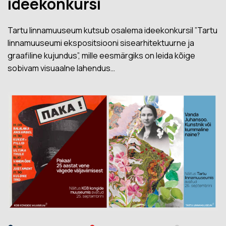
ideekonkursi
Tartu linnamuuseum kutsub osalema ideekonkursil ”Tartu
linnamuuseumi ekspositsiooni sisearhitektuurne ja
graafiline kujundus”, mille eesmärgiks on leida kõige
sobivam visuaalne lahendus…