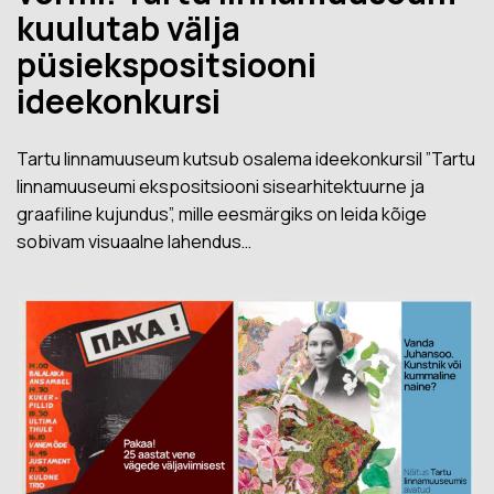
kuulutab välja
püsiekspositsiooni
ideekonkursi
Tartu linnamuuseum kutsub osalema ideekonkursil ”Tartu
linnamuuseumi ekspositsiooni sisearhitektuurne ja
graafiline kujundus”, mille eesmärgiks on leida kõige
sobivam visuaalne lahendus…