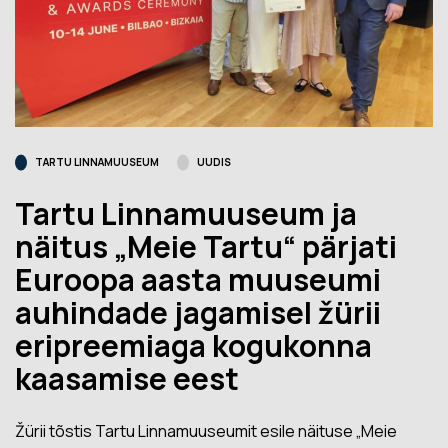
TARTU LINNAMUUSEUM
UUDIS
Tartu Linnamuuseum ja
näitus „Meie Tartu“ pärjati
Euroopa aasta muuseumi
auhindade jagamisel žürii
eripreemiaga kogukonna
kaasamise eest
Žürii tõstis Tartu Linnamuuseumit esile näituse „Meie