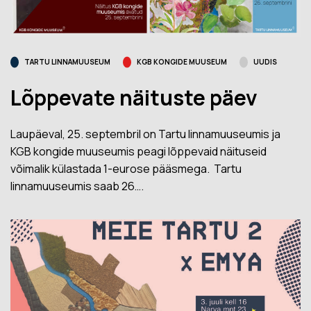
TARTU LINNAMUUSEUM
KGB KONGIDE MUUSEUM
UUDIS
Lõppevate näituste päev
Laupäeval, 25. septembril on Tartu linnamuuseumis ja
KGB kongide muuseumis peagi lõppevaid näituseid
võimalik külastada 1-eurose pääsmega. Tartu
linnamuuseumis saab 26….