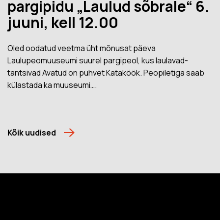
pargipidu „Laulud sõbrale“ 6.
juuni, kell 12.00
Oled oodatud veetma üht mõnusat päeva
Laulupeomuuseumi suurel pargipeol, kus laulavad-
tantsivad Avatud on puhvet Kataköök. Peopiletiga saab
külastada ka muuseumi….
Kõik uudised