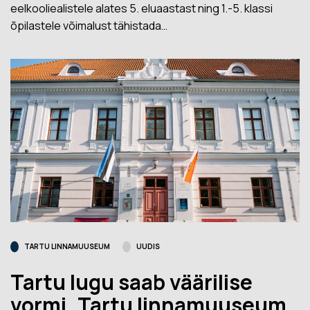
eelkooliealistele alates 5. eluaastast ning 1.-5. klassi
õpilastele võimalust tähistada…
TARTU LINNAMUUSEUM
UUDIS
Tartu lugu saab väärilise
vormi. Tartu linnamuuseum