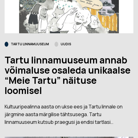
TARTU LINNAMUUSEUM
UUDIS
Tartu linnamuuseum annab
võimaluse osaleda unikaalse
“Meie Tartu” näituse
loomisel
Kultuuripealinna aasta on ukse ees ja Tartu linnale on
järgmine aasta märgilise tähtsusega. Tartu
linnamuuseum kutsub praegusi ja endisi tartlasi…