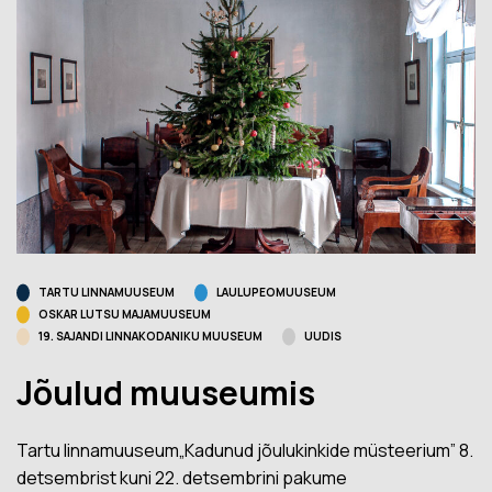
TARTU LINNAMUUSEUM
LAULUPEOMUUSEUM
OSKAR LUTSU MAJAMUUSEUM
19. SAJANDI LINNAKODANIKU MUUSEUM
UUDIS
Jõulud muuseumis
Tartu linnamuuseum„Kadunud jõulukinkide müsteerium” 8.
detsembrist kuni 22. detsembrini pakume