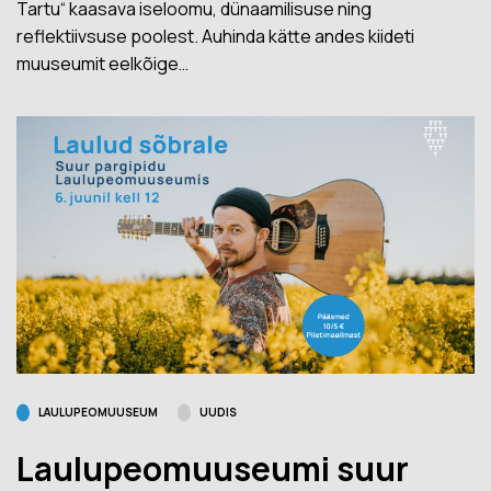
Tartu“ kaasava iseloomu, dünaamilisuse ning
reflektiivsuse poolest. Auhinda kätte andes kiideti
muuseumit eelkõige…
LAULUPEOMUUSEUM
UUDIS
Laulupeomuuseumi suur