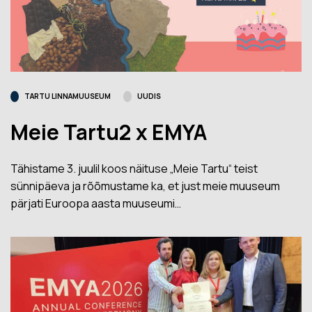
TARTU LINNAMUUSEUM
UUDIS
Meie Tartu2 x EMYA
Tähistame 3. juulil koos näituse „Meie Tartu“ teist
sünnipäeva ja rõõmustame ka, et just meie muuseum
pärjati Euroopa aasta muuseumi…