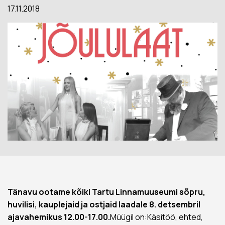
17.11.2018
Tänavu ootame kõiki Tartu Linnamuuseumi sõpru,
huvilisi, kauplejaid ja ostjaid laadale 8. detsembril
ajavahemikus 12.00-17.00.
Müügil on:Käsitöö, ehted,