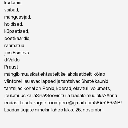
kudumid,
vaibad,
mänguasjad,
hoidised,
küpsetised,
postkaardid,
raamatud
jms.Esineva
d:Valdo
Praust
mängib muusikat ehtsatelt šellakplaatidelt, kõlab
väntorel, laulavad lapsed ja tantsivad Shaté kaunid
tantsijad.Kohal on:Ponid, koerad, elav tuli, võlumets,
jõulumuusika jaSina!Soovid tulla laadale müüjaks?Anna
endast teada:ragne.toompere@gmail.com58451863NB!
Laadamüüjate nimekiri läheb lukku 26. novembril.