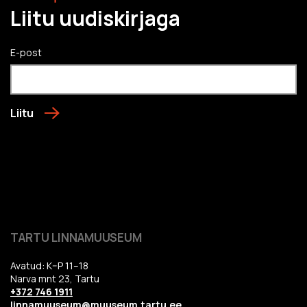
Liitu uudiskirjaga
E-post
Liitu
TARTU LINNAMUUSEUM
Avatud: K–P 11–18
Narva mnt 23, Tartu
+372 746 1911
linnamuuseum@muuseum.tartu.ee