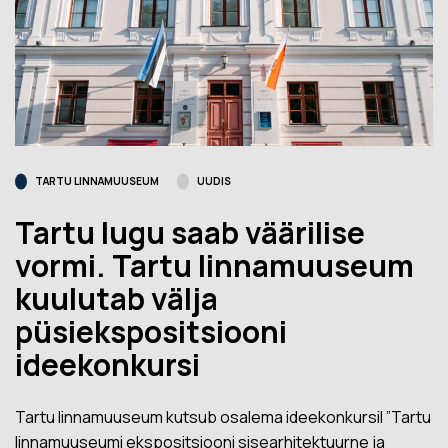
TARTU LINNAMUUSEUM
UUDIS
Tartu lugu saab väärilise
vormi. Tartu linnamuuseum
kuulutab välja
püsiekspositsiooni
ideekonkursi
Tartu linnamuuseum kutsub osalema ideekonkursil ”Tartu
linnamuuseumi ekspositsiooni sisearhitektuurne ja