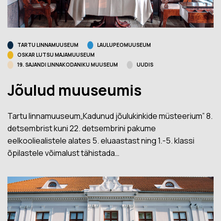
TARTU LINNAMUUSEUM
LAULUPEOMUUSEUM
OSKAR LUTSU MAJAMUUSEUM
19. SAJANDI LINNAKODANIKU MUUSEUM
UUDIS
Jõulud muuseumis
Tartu linnamuuseum„Kadunud jõulukinkide müsteerium” 8.
detsembrist kuni 22. detsembrini pakume
eelkooliealistele alates 5. eluaastast ning 1.-5. klassi
õpilastele võimalust tähistada…