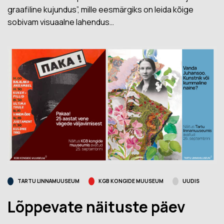
graafiline kujundus”, mille eesmärgiks on leida kõige
sobivam visuaalne lahendus…
TARTU LINNAMUUSEUM
KGB KONGIDE MUUSEUM
UUDIS
Lõppevate näituste päev