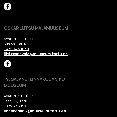
OSKAR LUTSU MAJAMUUSEUM
Avatud: K–L 11–17
Riia 38, Tartu
+372 746 1030
liivi.rosenvald@muuseum.tartu.ee
19. SAJANDI LINNAKODANIKU
MUUSEUM
Avatud:K–P 11–17
Jaani 16, Tartu
+372 736 1545
linnakodanik@muuseum.tartu.ee