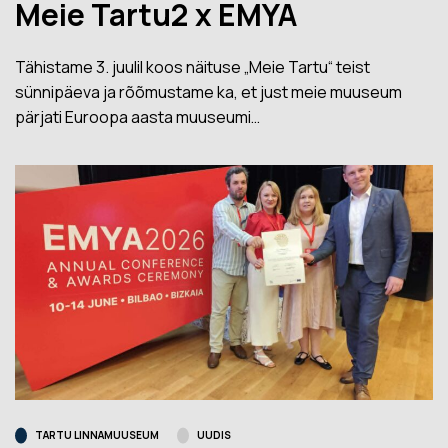
Meie Tartu2 x EMYA
Tähistame 3. juulil koos näituse „Meie Tartu“ teist
sünnipäeva ja rõõmustame ka, et just meie muuseum
pärjati Euroopa aasta muuseumi…
TARTU LINNAMUUSEUM
UUDIS