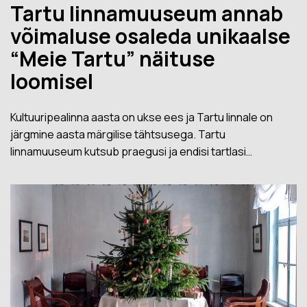
Tartu linnamuuseum annab
võimaluse osaleda unikaalse
“Meie Tartu” näituse
loomisel
Kultuuripealinna aasta on ukse ees ja Tartu linnale on
järgmine aasta märgilise tähtsusega. Tartu
linnamuuseum kutsub praegusi ja endisi tartlasi…