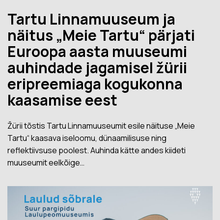
Tartu Linnamuuseum ja
näitus „Meie Tartu“ pärjati
Euroopa aasta muuseumi
auhindade jagamisel žürii
eripreemiaga kogukonna
kaasamise eest
Žürii tõstis Tartu Linnamuuseumit esile näituse „Meie
Tartu“ kaasava iseloomu, dünaamilisuse ning
reflektiivsuse poolest. Auhinda kätte andes kiideti
muuseumit eelkõige…