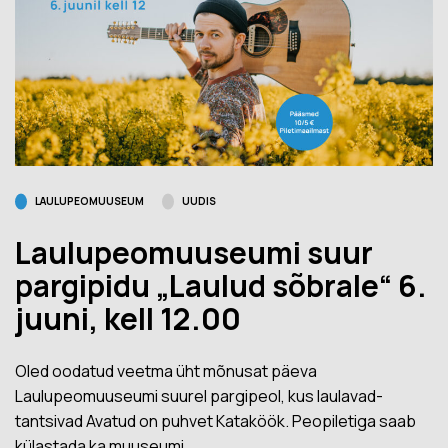
LAULUPEOMUUSEUM
UUDIS
Laulupeomuuseumi suur
pargipidu „Laulud sõbrale“ 6.
juuni, kell 12.00
Oled oodatud veetma üht mõnusat päeva
Laulupeomuuseumi suurel pargipeol, kus laulavad-
tantsivad Avatud on puhvet Kataköök. Peopiletiga saab
külastada ka muuseumi….