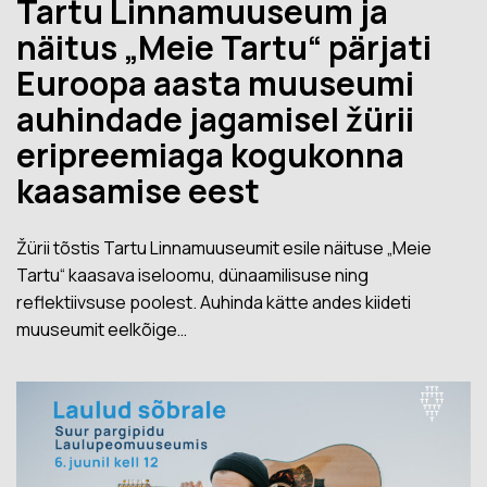
Tartu Linnamuuseum ja
näitus „Meie Tartu“ pärjati
Euroopa aasta muuseumi
auhindade jagamisel žürii
eripreemiaga kogukonna
kaasamise eest
Žürii tõstis Tartu Linnamuuseumit esile näituse „Meie
Tartu“ kaasava iseloomu, dünaamilisuse ning
reflektiivsuse poolest. Auhinda kätte andes kiideti
muuseumit eelkõige…