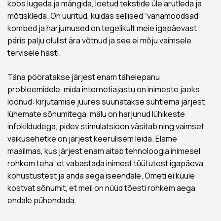
koos lugeda ja mängida, loetud tekstide üle arutleda ja
mõtiskleda. On uuritud, kuidas sellised “vanamoodsad”
kombed ja harjumused on tegelikult meie igapäevast
päris palju olulist ära võtnud ja see ei mõju vaimsele
tervisele hästi.
Täna pööratakse järjest enam tähelepanu
probleemidele, mida internetiajastu on inimeste jaoks
loonud: kirjutamise juures suunatakse suhtlema järjest
lühemate sõnumitega, mälu on harjunud lühikeste
infokildudega, pidev stimulatsioon väsitab ning vaimset
vaikusehetke on järjest keerulisem leida. Elame
maailmas, kus järjest enam aitab tehnoloogia inimesel
rohkem teha, et vabastada inimest tüütutest igapäeva
kohustustest ja anda aega iseendale. Ometi ei kuule
kostvat sõnumit, et meil on nüüd tõesti rohkem aega
endale pühendada.