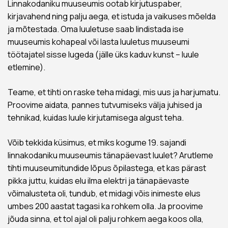
Linnakodaniku muuseumis ootab kirjutuspaber,
kirjavahend ning palju aega, et istuda ja vaikuses mõelda
ja mõtestada. Oma luuletuse saab lindistada ise
muuseumis kohapeal või lasta luuletus muuseumi
töötajatel sisse lugeda (jälle üks kaduv kunst – luule
etlemine).
Teame, et tihti on raske teha midagi, mis uus ja harjumatu.
Proovime aidata, pannes tutvumiseks välja juhised ja
tehnikad, kuidas luule kirjutamisega algust teha.
Võib tekkida küsimus, et miks kogume 19. sajandi
linnakodaniku muuseumis tänapäevast luulet? Arutleme
tihti muuseumitundide lõpus õpilastega, et kas pärast
pikka juttu, kuidas elu ilma elektri ja tänapäevaste
võimalusteta oli, tundub, et midagi võis inimeste elus
umbes 200 aastat tagasi ka rohkem olla. Ja proovime
jõuda sinna, et tol ajal oli palju rohkem aega koos olla,