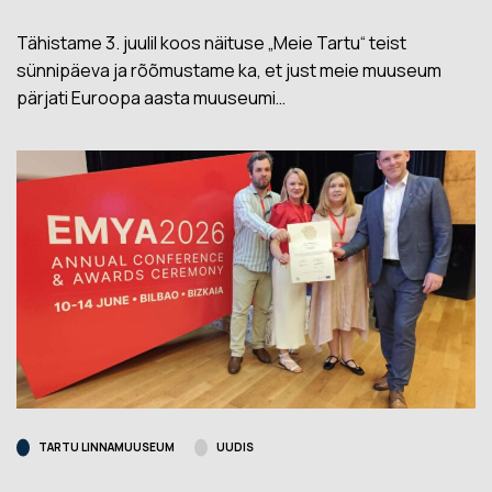
Tähistame 3. juulil koos näituse „Meie Tartu“ teist
sünnipäeva ja rõõmustame ka, et just meie muuseum
pärjati Euroopa aasta muuseumi…
TARTU LINNAMUUSEUM
UUDIS