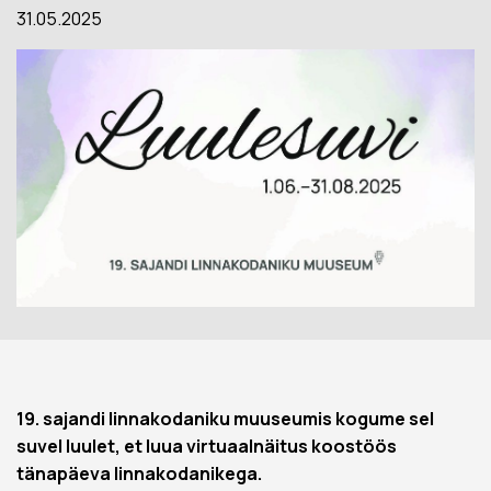
31.05.2025
19. sajandi linnakodaniku muuseumis kogume sel
suvel luulet, et luua virtuaalnäitus koostöös
tänapäeva linnakodanikega.