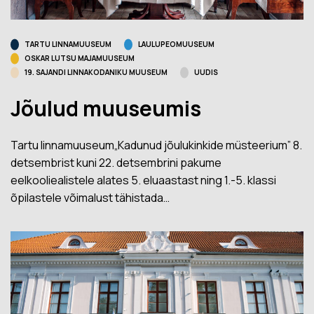
TARTU LINNAMUUSEUM
LAULUPEOMUUSEUM
OSKAR LUTSU MAJAMUUSEUM
19. SAJANDI LINNAKODANIKU MUUSEUM
UUDIS
Jõulud muuseumis
Tartu linnamuuseum„Kadunud jõulukinkide müsteerium” 8.
detsembrist kuni 22. detsembrini pakume
eelkooliealistele alates 5. eluaastast ning 1.-5. klassi
õpilastele võimalust tähistada…