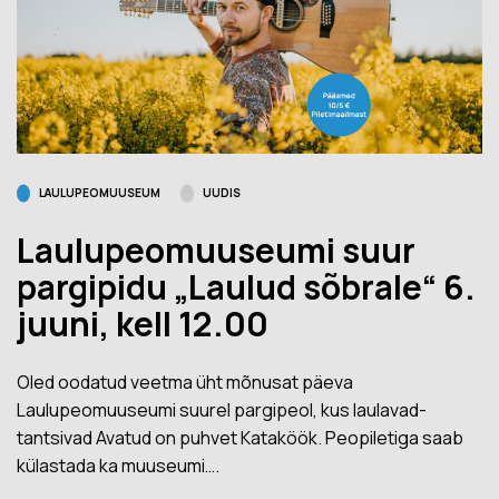
LAULUPEOMUUSEUM
UUDIS
Laulupeomuuseumi suur
pargipidu „Laulud sõbrale“ 6.
juuni, kell 12.00
Oled oodatud veetma üht mõnusat päeva
Laulupeomuuseumi suurel pargipeol, kus laulavad-
tantsivad Avatud on puhvet Kataköök. Peopiletiga saab
külastada ka muuseumi….