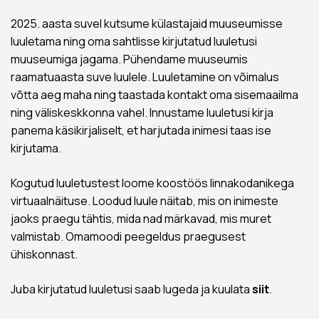
2025. aasta suvel kutsume külastajaid muuseumisse
luuletama ning oma sahtlisse kirjutatud luuletusi
muuseumiga jagama. Pühendame muuseumis
raamatuaasta suve luulele. Luuletamine on võimalus
võtta aeg maha ning taastada kontakt oma sisemaailma
ning väliskeskkonna vahel. Innustame luuletusi kirja
panema käsikirjaliselt, et harjutada inimesi taas ise
kirjutama.
Kogutud luuletustest loome koostöös linnakodanikega
virtuaalnäituse. Loodud luule näitab, mis on inimeste
jaoks praegu tähtis, mida nad märkavad, mis muret
valmistab. Omamoodi peegeldus praegusest
ühiskonnast.
Juba kirjutatud luuletusi saab lugeda ja kuulata
siit
.