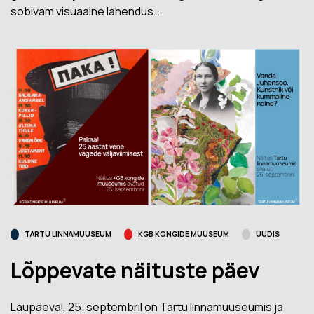
sobivam visuaalne lahendus…
TARTU LINNAMUUSEUM
KGB KONGIDE MUUSEUM
UUDIS
Lõppevate näituste päev
Laupäeval, 25. septembril on Tartu linnamuuseumis ja