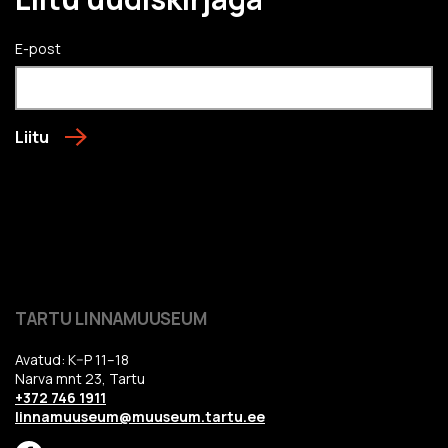
E-post
Liitu
TARTU LINNAMUUSEUM
Avatud: K–P 11–18
Narva mnt 23, Tartu
+372 746 1911
linnamuuseum@muuseum.tartu.ee