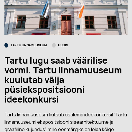
TARTU LINNAMUUSEUM
UUDIS
Tartu lugu saab väärilise
vormi. Tartu linnamuuseum
kuulutab välja
püsiekspositsiooni
ideekonkursi
Tartu linnamuuseum kutsub osalema ideekonkursil ”Tartu
linnamuuseumi ekspositsiooni sisearhitektuurne ja
graafiline kujundus”, mille eesmärgiks on leida kõige