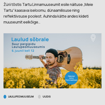
Žürii tõstis Tartu Linnamuuseumit esile näituse „Meie
Tartu“ kaasava iseloomu, dünaamilisuse ning
reflektiivsuse poolest. Auhinda kätte andes kiideti
muuseumit eelkõige…
LAULUPEOMUUSEUM
UUDIS