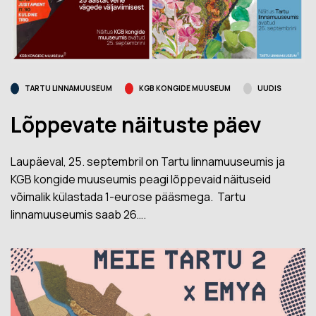
TARTU LINNAMUUSEUM
KGB KONGIDE MUUSEUM
UUDIS
Lõppevate näituste päev
Laupäeval, 25. septembril on Tartu linnamuuseumis ja
KGB kongide muuseumis peagi lõppevaid näituseid
võimalik külastada 1-eurose pääsmega. Tartu
linnamuuseumis saab 26….