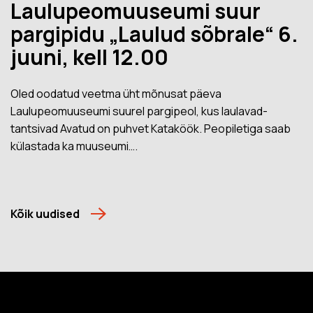
Laulupeomuuseumi suur
pargipidu „Laulud sõbrale“ 6.
juuni, kell 12.00
Oled oodatud veetma üht mõnusat päeva
Laulupeomuuseumi suurel pargipeol, kus laulavad-
tantsivad Avatud on puhvet Kataköök. Peopiletiga saab
külastada ka muuseumi….
Kõik uudised