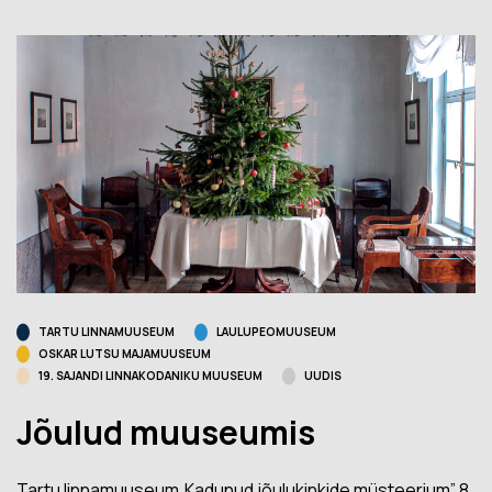
TARTU LINNAMUUSEUM
LAULUPEOMUUSEUM
OSKAR LUTSU MAJAMUUSEUM
19. SAJANDI LINNAKODANIKU MUUSEUM
UUDIS
Jõulud muuseumis
Tartu linnamuuseum„Kadunud jõulukinkide müsteerium” 8.