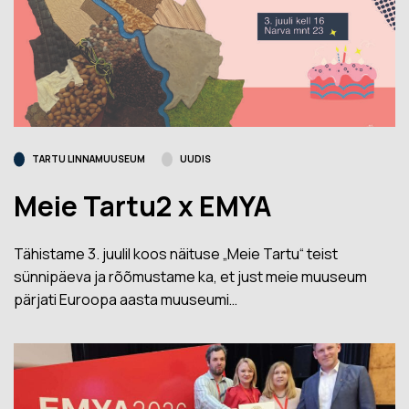
TARTU LINNAMUUSEUM
UUDIS
Meie Tartu2 x EMYA
Tähistame 3. juulil koos näituse „Meie Tartu“ teist
sünnipäeva ja rõõmustame ka, et just meie muuseum
pärjati Euroopa aasta muuseumi…