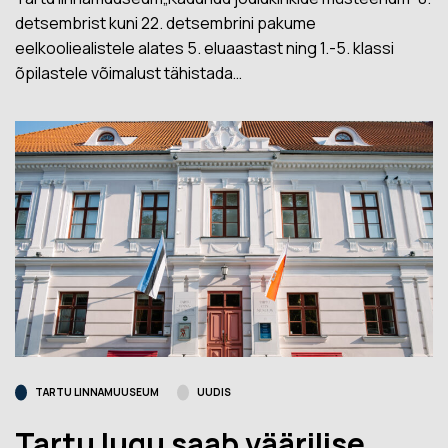
detsembrist kuni 22. detsembrini pakume
eelkooliealistele alates 5. eluaastast ning 1.-5. klassi
õpilastele võimalust tähistada…
TARTU LINNAMUUSEUM
UUDIS
Tartu lugu saab väärilise