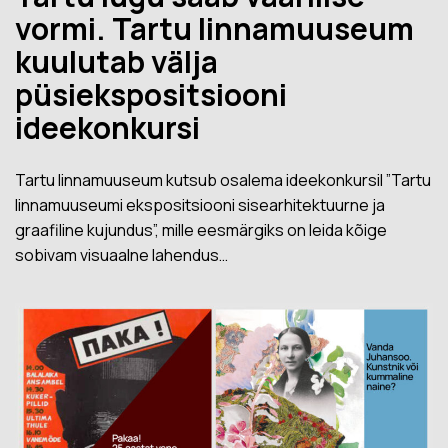
vormi. Tartu linnamuuseum
kuulutab välja
püsiekspositsiooni
ideekonkursi
Tartu linnamuuseum kutsub osalema ideekonkursil ”Tartu
linnamuuseumi ekspositsiooni sisearhitektuurne ja
graafiline kujundus”, mille eesmärgiks on leida kõige
sobivam visuaalne lahendus…