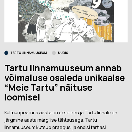
TARTU LINNAMUUSEUM
UUDIS
Tartu linnamuuseum annab
võimaluse osaleda unikaalse
“Meie Tartu” näituse
loomisel
Kultuuripealinna aasta on ukse ees ja Tartu linnale on
järgmine aasta märgilise tähtsusega. Tartu
linnamuuseum kutsub praegusi ja endisi tartlasi…