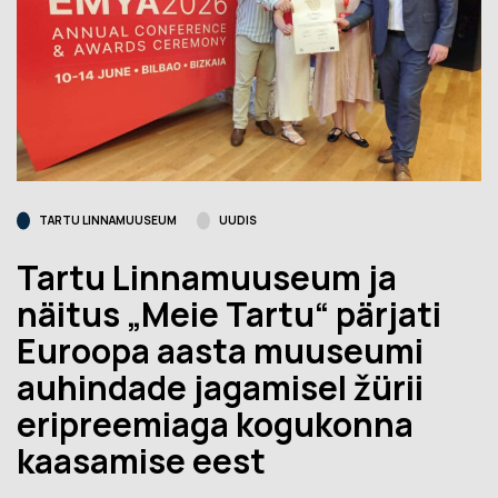
TARTU LINNAMUUSEUM
UUDIS
Tartu Linnamuuseum ja
näitus „Meie Tartu“ pärjati
Euroopa aasta muuseumi
auhindade jagamisel žürii
eripreemiaga kogukonna
kaasamise eest