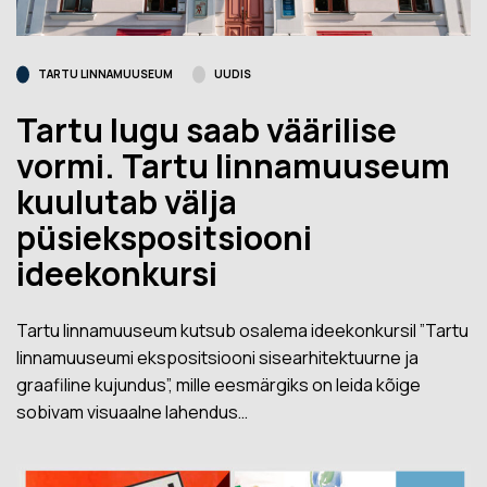
TARTU LINNAMUUSEUM
UUDIS
Tartu lugu saab väärilise
vormi. Tartu linnamuuseum
kuulutab välja
püsiekspositsiooni
ideekonkursi
Tartu linnamuuseum kutsub osalema ideekonkursil ”Tartu
linnamuuseumi ekspositsiooni sisearhitektuurne ja
graafiline kujundus”, mille eesmärgiks on leida kõige
sobivam visuaalne lahendus…