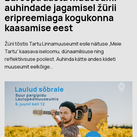
auhindade jagamisel žürii
eripreemiaga kogukonna
kaasamise eest
Žürii tõstis Tartu Linnamuuseumit esile näituse „Meie
Tartu“ kaasava iseloomu, dünaamilisuse ning
reflektiivsuse poolest. Auhinda kätte andes kiideti
muuseumit eelkõige…