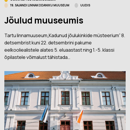
19. SAJANDI LINNAKODANIKU MUUSEUM
UUDIS
Jõulud muuseumis
Tartu linnamuuseum„Kadunud jõulukinkide müsteerium” 8.
detsembrist kuni 22. detsembrini pakume
eelkooliealistele alates 5. eluaastast ning 1.-5. klassi
õpilastele võimalust tähistada…