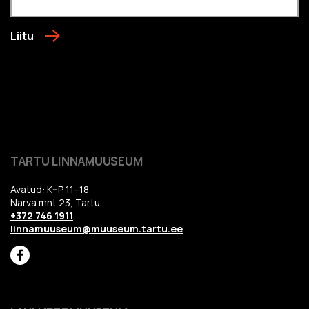
Liitu
TARTU LINNAMUUSEUM
Avatud: K–P 11–18
Narva mnt 23, Tartu
+372 746 1911
linnamuuseum@muuseum.tartu.ee