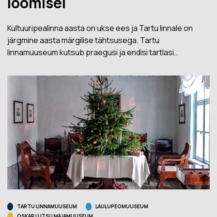
loomisel
Kultuuripealinna aasta on ukse ees ja Tartu linnale on
järgmine aasta märgilise tähtsusega. Tartu
linnamuuseum kutsub praegusi ja endisi tartlasi…
TARTU LINNAMUUSEUM
LAULUPEOMUUSEUM
OSKAR LUTSU MAJAMUUSEUM