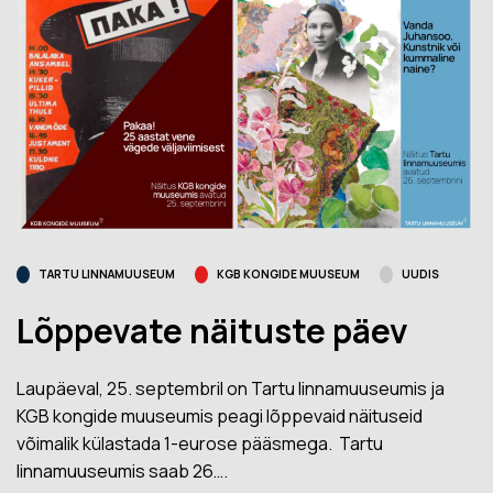
TARTU LINNAMUUSEUM
KGB KONGIDE MUUSEUM
UUDIS
Lõppevate näituste päev
Laupäeval, 25. septembril on Tartu linnamuuseumis ja
KGB kongide muuseumis peagi lõppevaid näituseid
võimalik külastada 1-eurose pääsmega. Tartu
linnamuuseumis saab 26….