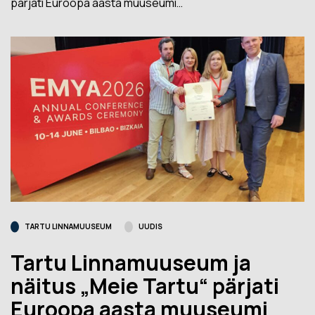
pärjati Euroopa aasta muuseumi…
TARTU LINNAMUUSEUM
UUDIS
Tartu Linnamuuseum ja
näitus „Meie Tartu“ pärjati
Euroopa aasta muuseumi