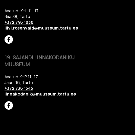
Avatud: K–L 11–17
Riia 38, Tartu
+372 746 1030
liivi.rosenvald@muuseum.tartu.ee
19. SAJANDI LINNAKODANIKU
MUUSEUM
Avatud:K–P 11–17
Jaani 16, Tartu
+372 736 1545
linnakodanik@muuseum.tartu.ee