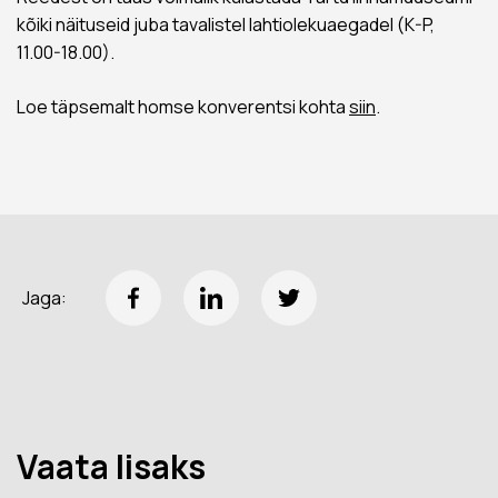
kõiki näituseid juba tavalistel lahtiolekuaegadel (K-P,
11.00-18.00).
Loe täpsemalt homse konverentsi kohta
siin
.
Jaga:
Vaata lisaks