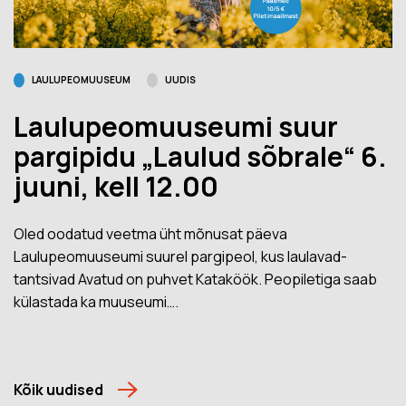
LAULUPEOMUUSEUM
UUDIS
Laulupeomuuseumi suur
pargipidu „Laulud sõbrale“ 6.
juuni, kell 12.00
Oled oodatud veetma üht mõnusat päeva
Laulupeomuuseumi suurel pargipeol, kus laulavad-
tantsivad Avatud on puhvet Kataköök. Peopiletiga saab
külastada ka muuseumi….
Kõik uudised