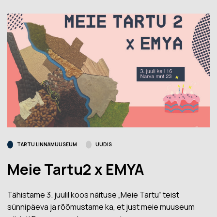
TARTU LINNAMUUSEUM
UUDIS
Meie Tartu2 x EMYA
Tähistame 3. juulil koos näituse „Meie Tartu“ teist
sünnipäeva ja rõõmustame ka, et just meie muuseum