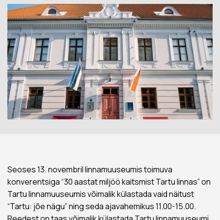
Seoses 13. novembril linnamuuseumis toimuva
konverentsiga “30 aastat miljöö kaitsmist Tartu linnas” on
Tartu linnamuuseumis võimalik külastada vaid näitust
“Tartu: jõe nägu” ning seda ajavahemikus 11.00-15.00.
Reedest on taas võimalik külastada Tartu linnamuuseumi