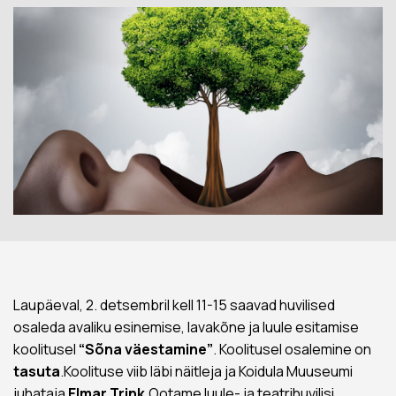
Laupäeval, 2. detsembril kell 11-15 saavad huvilised
osaleda avaliku esinemise, lavakõne ja luule esitamise
koolitusel
“Sõna väestamine”
. Koolitusel osalemine on
tasuta
.Koolituse viib läbi näitleja ja Koidula Muuseumi
juhataja
Elmar Trink
.Ootame luule- ja teatrihuvilisi.