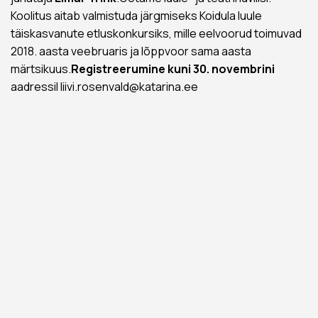
Koolitus aitab valmistuda järgmiseks Koidula luule
täiskasvanute etluskonkursiks, mille eelvoorud toimuvad
2018. aasta veebruaris ja lõppvoor sama aasta
märtsikuus.
Registreerumine kuni 30. novembrini
aadressil liivi.rosenvald@katarina.ee