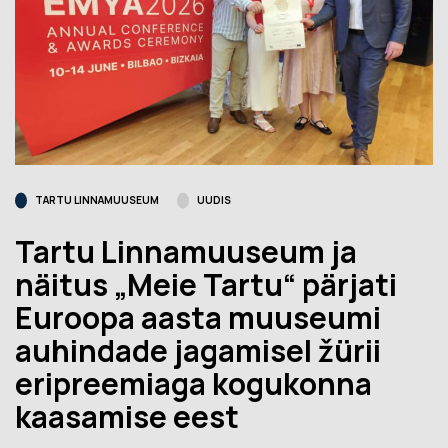
TARTU LINNAMUUSEUM
UUDIS
Tartu Linnamuuseum ja
näitus „Meie Tartu“ pärjati
Euroopa aasta muuseumi
auhindade jagamisel žürii
eripreemiaga kogukonna
kaasamise eest