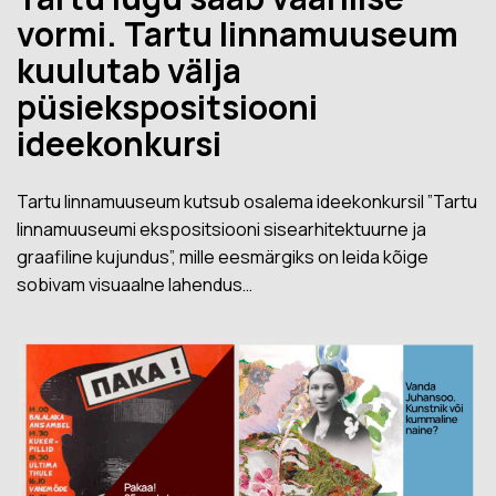
vormi. Tartu linnamuuseum
kuulutab välja
püsiekspositsiooni
ideekonkursi
Tartu linnamuuseum kutsub osalema ideekonkursil ”Tartu
linnamuuseumi ekspositsiooni sisearhitektuurne ja
graafiline kujundus”, mille eesmärgiks on leida kõige
sobivam visuaalne lahendus…