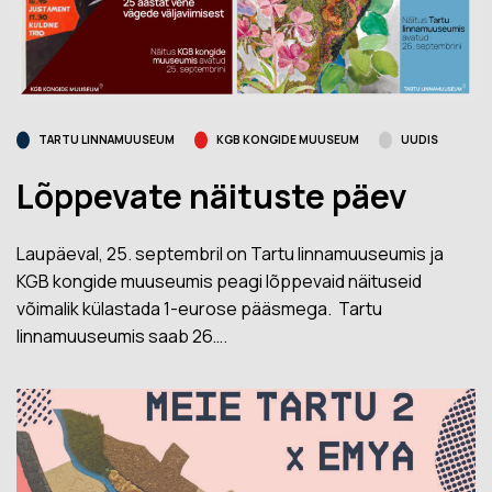
TARTU LINNAMUUSEUM
KGB KONGIDE MUUSEUM
UUDIS
Lõppevate näituste päev
Laupäeval, 25. septembril on Tartu linnamuuseumis ja
KGB kongide muuseumis peagi lõppevaid näituseid
võimalik külastada 1-eurose pääsmega. Tartu
linnamuuseumis saab 26….