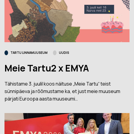
TARTU LINNAMUUSEUM
UUDIS
Meie Tartu2 x EMYA
Tähistame 3. juulil koos näituse „Meie Tartu“ teist
sünnipäeva ja rõõmustame ka, et just meie muuseum
pärjati Euroopa aasta muuseumi…