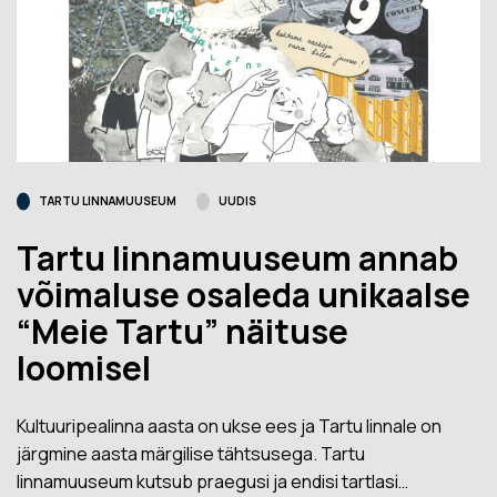
TARTU LINNAMUUSEUM
UUDIS
Tartu linnamuuseum annab
võimaluse osaleda unikaalse
“Meie Tartu” näituse
loomisel
Kultuuripealinna aasta on ukse ees ja Tartu linnale on
järgmine aasta märgilise tähtsusega. Tartu
linnamuuseum kutsub praegusi ja endisi tartlasi…