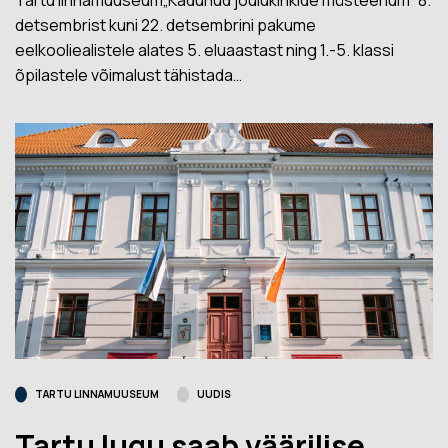
Tartu linnamuuseum„Kadunud jõulukinkide müsteerium” 8.
detsembrist kuni 22. detsembrini pakume
eelkooliealistele alates 5. eluaastast ning 1.-5. klassi
õpilastele võimalust tähistada…
TARTU LINNAMUUSEUM
UUDIS
Tartu lugu saab väärilise