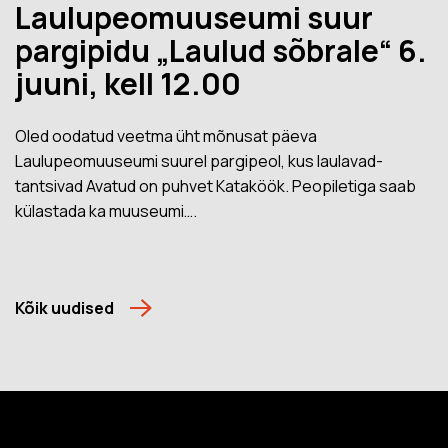
Laulupeomuuseumi suur
pargipidu „Laulud sõbrale“ 6.
juuni, kell 12.00
Oled oodatud veetma üht mõnusat päeva
Laulupeomuuseumi suurel pargipeol, kus laulavad-
tantsivad Avatud on puhvet Kataköök. Peopiletiga saab
külastada ka muuseumi….
Kõik uudised