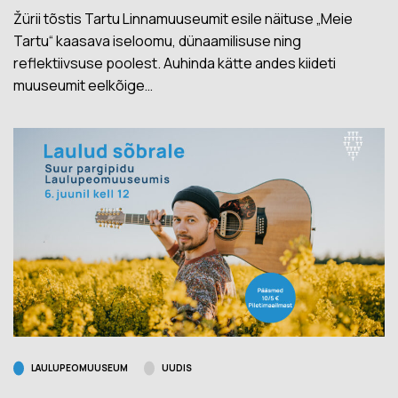
Žürii tõstis Tartu Linnamuuseumit esile näituse „Meie
Tartu“ kaasava iseloomu, dünaamilisuse ning
reflektiivsuse poolest. Auhinda kätte andes kiideti
muuseumit eelkõige…
LAULUPEOMUUSEUM
UUDIS