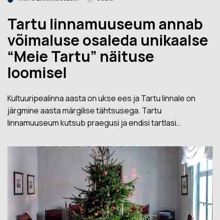
Tartu linnamuuseum annab
võimaluse osaleda unikaalse
“Meie Tartu” näituse
loomisel
Kultuuripealinna aasta on ukse ees ja Tartu linnale on
järgmine aasta märgilise tähtsusega. Tartu
linnamuuseum kutsub praegusi ja endisi tartlasi…