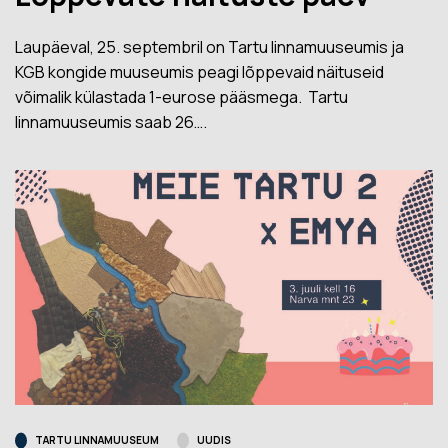
Laupäeval, 25. septembril on Tartu linnamuuseumis ja
KGB kongide muuseumis peagi lõppevaid näituseid
võimalik külastada 1-eurose pääsmega. Tartu
linnamuuseumis saab 26….
TARTU LINNAMUUSEUM
UUDIS