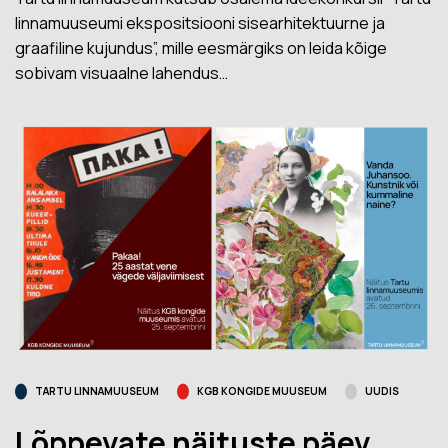
linnamuuseumi ekspositsiooni sisearhitektuurne ja
graafiline kujundus”, mille eesmärgiks on leida kõige
sobivam visuaalne lahendus…
TARTU LINNAMUUSEUM
KGB KONGIDE MUUSEUM
UUDIS
Lõppevate näituste päev