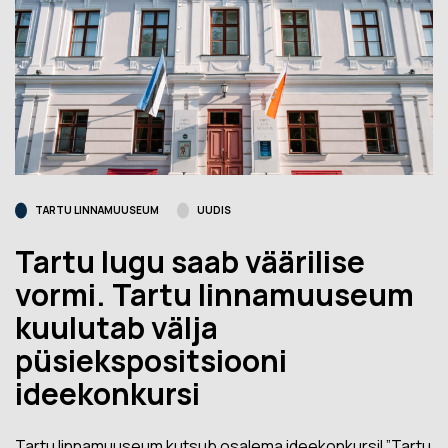
TARTU LINNAMUUSEUM
UUDIS
Tartu lugu saab väärilise
vormi. Tartu linnamuuseum
kuulutab välja
püsiekspositsiooni
ideekonkursi
Tartu linnamuuseum kutsub osalema ideekonkursil ”Tartu