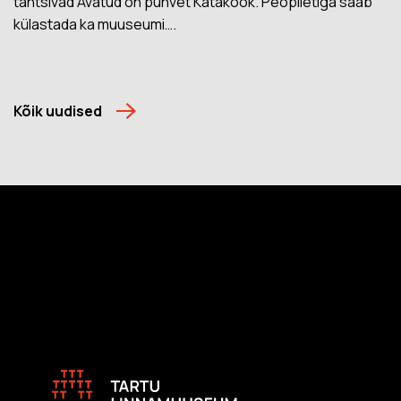
tantsivad Avatud on puhvet Kataköök. Peopiletiga saab
külastada ka muuseumi….
Kõik uudised