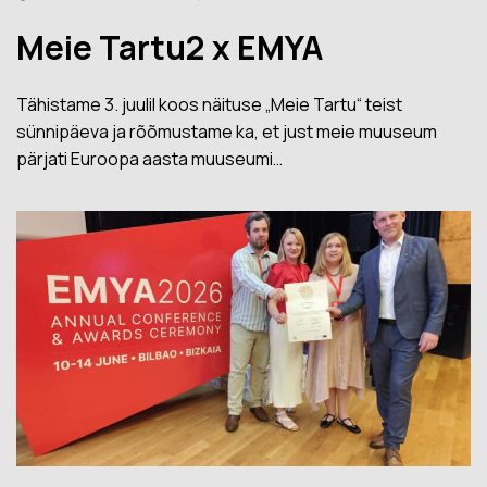
Meie Tartu2 x EMYA
Tähistame 3. juulil koos näituse „Meie Tartu“ teist
sünnipäeva ja rõõmustame ka, et just meie muuseum
pärjati Euroopa aasta muuseumi…