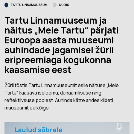
TARTU LINNAMUUSEUM
UUDIS
Tartu Linnamuuseum ja
näitus „Meie Tartu“ pärjati
Euroopa aasta muuseumi
auhindade jagamisel žürii
eripreemiaga kogukonna
kaasamise eest
Žürii tõstis Tartu Linnamuuseumit esile näituse „Meie
Tartu“ kaasava iseloomu, dünaamilisuse ning
reflektiivsuse poolest. Auhinda kätte andes kiideti
muuseumit eelkõige…