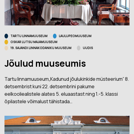
TARTU LINNAMUUSEUM
LAULUPEOMUUSEUM
OSKAR LUTSU MAJAMUUSEUM
19. SAJANDI LINNAKODANIKU MUUSEUM
UUDIS
Jõulud muuseumis
Tartu linnamuuseum„Kadunud jõulukinkide müsteerium” 8.
detsembrist kuni 22. detsembrini pakume
eelkooliealistele alates 5. eluaastast ning 1.-5. klassi
õpilastele võimalust tähistada…