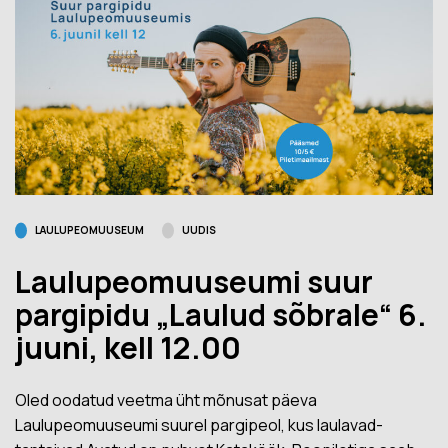
LAULUPEOMUUSEUM
UUDIS
Laulupeomuuseumi suur
pargipidu „Laulud sõbrale“ 6.
juuni, kell 12.00
Oled oodatud veetma üht mõnusat päeva
Laulupeomuuseumi suurel pargipeol, kus laulavad-