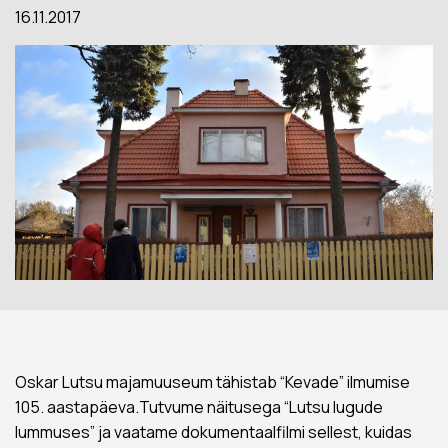
16.11.2017
Oskar Lutsu majamuuseum tähistab “Kevade” ilmumise
105. aastapäeva.Tutvume näitusega “Lutsu lugude
lummuses” ja vaatame dokumentaalfilmi sellest, kuidas