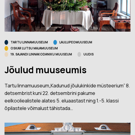
TARTU LINNAMUUSEUM
LAULUPEOMUUSEUM
OSKAR LUTSU MAJAMUUSEUM
19. SAJANDI LINNAKODANIKU MUUSEUM
UUDIS
Jõulud muuseumis
Tartu linnamuuseum„Kadunud jõulukinkide müsteerium” 8.
detsembrist kuni 22. detsembrini pakume
eelkooliealistele alates 5. eluaastast ning 1.-5. klassi
õpilastele võimalust tähistada…