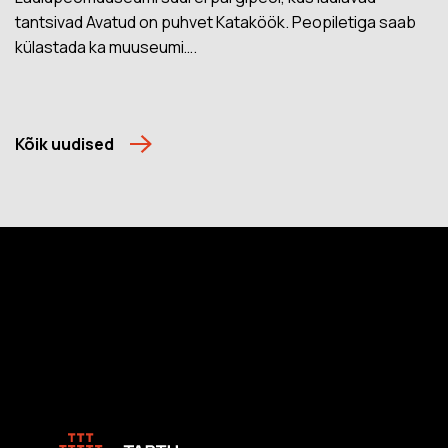
tantsivad Avatud on puhvet Kataköök. Peopiletiga saab
külastada ka muuseumi….
Kõik uudised