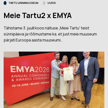
TARTU LINNAMUUSEUM
UUDIS
Meie Tartu2 x EMYA
Tähistame 3. juulil koos näituse „Meie Tartu“ teist
sünnipäeva ja rõõmustame ka, et just meie muuseum
pärjati Euroopa aasta muuseumi…