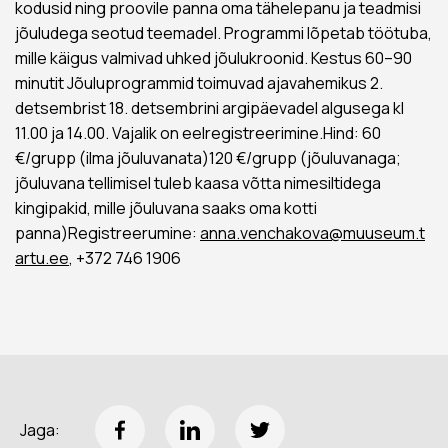
kodusid ning proovile panna oma tähelepanu ja teadmisi
jõuludega seotud teemadel. Programmi lõpetab töötuba,
mille käigus valmivad uhked jõulukroonid. Kestus 60–90
minutit Jõuluprogrammid toimuvad ajavahemikus 2.
detsembrist 18. detsembrini argipäevadel algusega kl
11.00 ja 14.00. Vajalik on eelregistreerimine.Hind: 60
€/grupp (ilma jõuluvanata)120 €/grupp (jõuluvanaga;
jõuluvana tellimisel tuleb kaasa võtta nimesiltidega
kingipakid, mille jõuluvana saaks oma kotti
panna)Registreerumine:
anna.venchakova@muuseum.t
artu.ee
, +372 746 1906
Jaga: