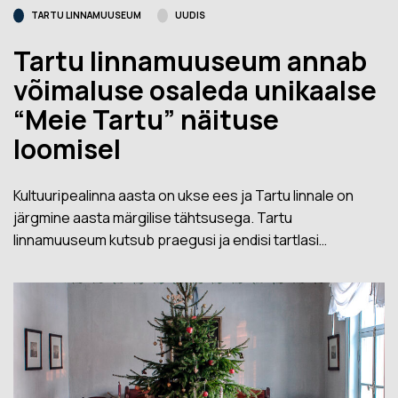
TARTU LINNAMUUSEUM
UUDIS
Tartu linnamuuseum annab
võimaluse osaleda unikaalse
“Meie Tartu” näituse
loomisel
Kultuuripealinna aasta on ukse ees ja Tartu linnale on
järgmine aasta märgilise tähtsusega. Tartu
linnamuuseum kutsub praegusi ja endisi tartlasi…