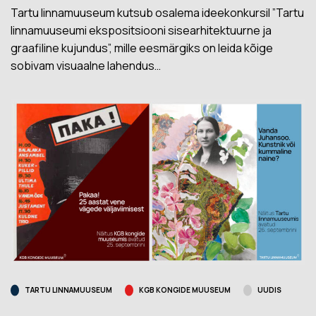
Tartu linnamuuseum kutsub osalema ideekonkursil ”Tartu
linnamuuseumi ekspositsiooni sisearhitektuurne ja
graafiline kujundus”, mille eesmärgiks on leida kõige
sobivam visuaalne lahendus…
TARTU LINNAMUUSEUM
KGB KONGIDE MUUSEUM
UUDIS