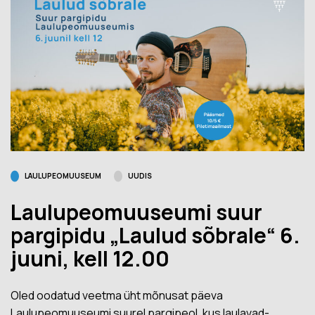
LAULUPEOMUUSEUM
UUDIS
Laulupeomuuseumi suur
pargipidu „Laulud sõbrale“ 6.
juuni, kell 12.00
Oled oodatud veetma üht mõnusat päeva
Laulupeomuuseumi suurel pargipeol, kus laulavad-