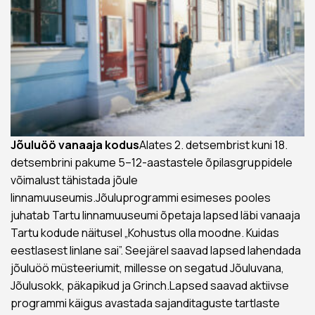
Jõuluöö vanaaja kodus
Alates 2. detsembrist kuni 18.
detsembrini pakume 5–12-aastastele õpilasgruppidele
võimalust tähistada jõule
linnamuuseumis.Jõuluprogrammi esimeses pooles
juhatab Tartu linnamuuseumi õpetaja lapsed läbi vanaaja
Tartu kodude näitusel „Kohustus olla moodne. Kuidas
eestlasest linlane sai”. Seejärel saavad lapsed lahendada
jõuluöö müsteeriumit, millesse on segatud Jõuluvana,
Jõulusokk, päkapikud ja Grinch.Lapsed saavad aktiivse
programmi käigus avastada sajanditaguste tartlaste