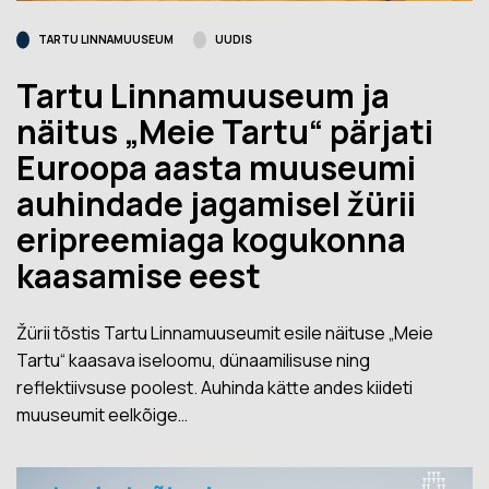
TARTU LINNAMUUSEUM
UUDIS
Tartu Linnamuuseum ja
näitus „Meie Tartu“ pärjati
Euroopa aasta muuseumi
auhindade jagamisel žürii
eripreemiaga kogukonna
kaasamise eest
Žürii tõstis Tartu Linnamuuseumit esile näituse „Meie
Tartu“ kaasava iseloomu, dünaamilisuse ning
reflektiivsuse poolest. Auhinda kätte andes kiideti
muuseumit eelkõige…