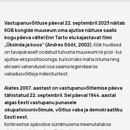
Vastupanuvõitluse päeval 22. septembril 2023 näitab
KGB kongide muuseum oma ajutise näituse saalis
kogu päeva vältel Enn Tarto elu kajastavat filmi
„Üksinda ja koos“ (Andres Sööt, 2002).
Kõik huvilised
on tavapäraselt oodatud tutvuma muuseumi nii püsi- kui
ajutise ekspositsiooniga, kui korraks maha istuma ning
ekraani vahendusel osa saama legendaarse
vabadusvõitleja mälestustest.
Alates 2007. aastast on vastupanuvõitlemise päeva
tähistatud 22. septembril. Sel päeval 1944. aastal
algas Eesti vastupanu punasele
okupatsioonivõimule, võitlus vaba ja demokraatliku
Eesti eest.
Konkreetse ajaloolise sündmusena meenutatakse