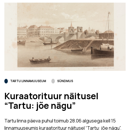
TARTU LINNAMUUSEUM
SÜNDMUS
Kuraatorituur näitusel
“Tartu: jõe nägu”
Tartu linna päeva puhul toimub 28.06 algusega kell 15
linnamuuseumis kuraatorituur näitusel “Tartu: jõe nägu”.