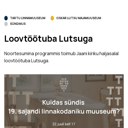
TARTU LINNAMUUSEUM
OSKAR LUTSU MAJAMUUSEUM
SÜNDMUS
Loovtöötuba Lutsuga
Noortesumina programmis toimub Jaani kiriku haljasalal
loovtöötuba Lutsuga.