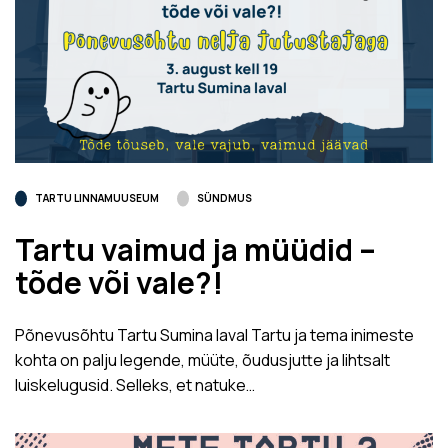
TARTU LINNAMUUSEUM
SÜNDMUS
Tartu vaimud ja müüdid –
tõde või vale?!
Põnevusõhtu Tartu Sumina laval Tartu ja tema inimeste
kohta on palju legende, müüte, õudusjutte ja lihtsalt
luiskelugusid. Selleks, et natuke…