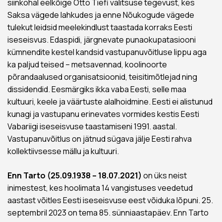
siinkohal eelkõige Otto Tiefi valitsuse tegevust, kes
Saksa vägede lahkudes ja enne Nõukogude vägede
tulekut leidsid meelekindlust taastada korraks Eesti
iseseisvus. Edaspidi, järgnevate punaokupatasiooni
kümnendite kestel kandsid vastupanuvõitluse lippu aga
ka paljud teised – metsavennad, koolinoorte
põrandaalused organisatsioonid, teisitimõtlejad ning
dissidendid. Eesmärgiks ikka vaba Eesti, selle maa
kultuuri, keele ja väärtuste alalhoidmine. Eesti ei alistunud
kunagi ja vastupanu erinevates vormides kestis Eesti
Vabariigi iseseisvuse taastamiseni 1991. aastal.
Vastupanuvõitlus on jätnud sügava jälje Eesti rahva
kollektiivsesse mällu ja kultuuri.
Enn Tarto (25.09.1938 – 18.07.2021)
on üks neist
inimestest, kes hoolimata 14 vangistuses veedetud
aastast võitles Eesti iseseisvuse eest võiduka lõpuni. 25.
septembril 2023 on tema 85. sünniaastapäev. Enn Tarto