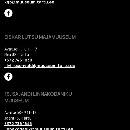
kgb@muuseum.tartu.ee
OSKAR LUTSU MAJAMUUSEUM
Avatud: K–L 11–17
Riia 38, Tartu
+372 746 1030
liivi.rosenvald@muuseum.tartu.ee
19. SAJANDI LINNAKODANIKU
MUUSEUM
Avatud:K–P 11–17
Jaani 16, Tartu
+372 736 1545
linnakodanik@muuseum.tartu.ee