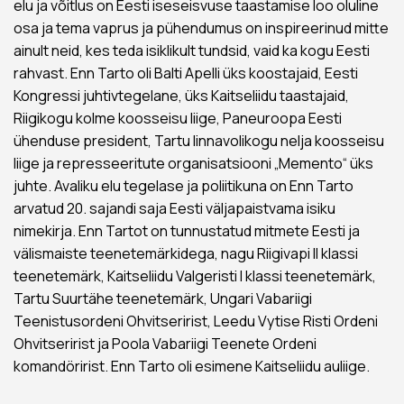
elu ja võitlus on Eesti iseseisvuse taastamise loo oluline
osa ja tema vaprus ja pühendumus on inspireerinud mitte
ainult neid, kes teda isiklikult tundsid, vaid ka kogu Eesti
rahvast. Enn Tarto oli Balti Apelli üks koostajaid, Eesti
Kongressi juhtivtegelane, üks Kaitseliidu taastajaid,
Riigikogu kolme koosseisu liige, Paneuroopa Eesti
ühenduse president, Tartu linnavolikogu nelja koosseisu
liige ja represseeritute organisatsiooni „Memento“ üks
juhte. Avaliku elu tegelase ja poliitikuna on Enn Tarto
arvatud 20. sajandi saja Eesti väljapaistvama isiku
nimekirja. Enn Tartot on tunnustatud mitmete Eesti ja
välismaiste teenetemärkidega, nagu Riigivapi II klassi
teenetemärk, Kaitseliidu Valgeristi I klassi teenetemärk,
Tartu Suurtähe teenetemärk, Ungari Vabariigi
Teenistusordeni Ohvitseririst, Leedu Vytise Risti Ordeni
Ohvitseririst ja Poola Vabariigi Teenete Ordeni
komandöririst. Enn Tarto oli esimene Kaitseliidu auliige.