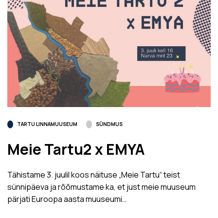
TARTU LINNAMUUSEUM
SÜNDMUS
Meie Tartu2 x EMYA
Tähistame 3. juulil koos näituse „Meie Tartu“ teist
sünnipäeva ja rõõmustame ka, et just meie muuseum
pärjati Euroopa aasta muuseumi…