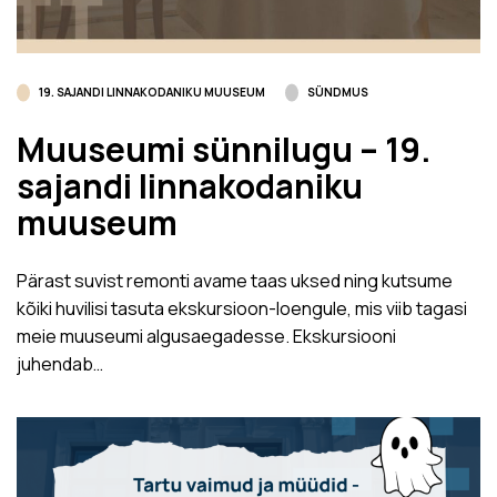
19. SAJANDI LINNAKODANIKU MUUSEUM
SÜNDMUS
Muuseumi sünnilugu – 19.
sajandi linnakodaniku
muuseum
Pärast suvist remonti avame taas uksed ning kutsume
kõiki huvilisi tasuta ekskursioon-loengule, mis viib tagasi
meie muuseumi algusaegadesse. Ekskursiooni
juhendab…