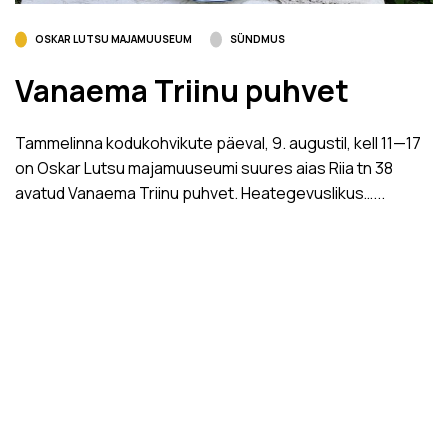
OSKAR LUTSU MAJAMUUSEUM
SÜNDMUS
Vanaema Triinu puhvet
Tammelinna kodukohvikute päeval, 9. augustil, kell 11­—17
on Oskar Lutsu majamuuseumi suures aias Riia tn 38
avatud Vanaema Triinu puhvet. Heategevuslikus…...