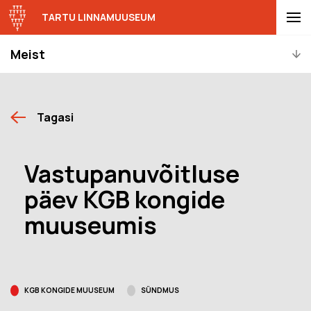
TARTU LINNAMUUSEUM
Meist
Tagasi
Vastupanuvõitluse
päev KGB kongide
muuseumis
KGB KONGIDE MUUSEUM
SÜNDMUS