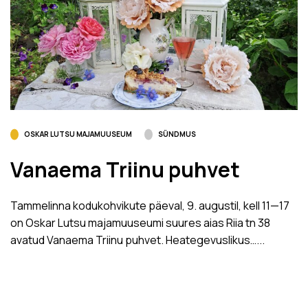
OSKAR LUTSU MAJAMUUSEUM
SÜNDMUS
Vanaema Triinu puhvet
Tammelinna kodukohvikute päeval, 9. augustil, kell 11­—17
on Oskar Lutsu majamuuseumi suures aias Riia tn 38
avatud Vanaema Triinu puhvet. Heategevuslikus…...