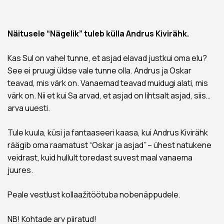
Näitusele “Nägelik” tuleb külla Andrus Kivirähk.
Kas Sul on vahel tunne, et asjad elavad justkui oma elu?
See ei pruugi üldse vale tunne olla. Andrus ja Oskar
teavad, mis värk on. Vanaemad teavad muidugi alati, mis
värk on. Nii et kui Sa arvad, et asjad on lihtsalt asjad, siis…
arva uuesti.
Tule kuula, küsi ja fantaaseeri kaasa, kui Andrus Kivirähk
räägib oma raamatust “Oskar ja asjad” – ühest natukene
veidrast, kuid hullult toredast suvest maal vanaema
juures.
Peale vestlust kollaažitöötuba nobenäppudele.
NB! Kohtade arv piiratud!