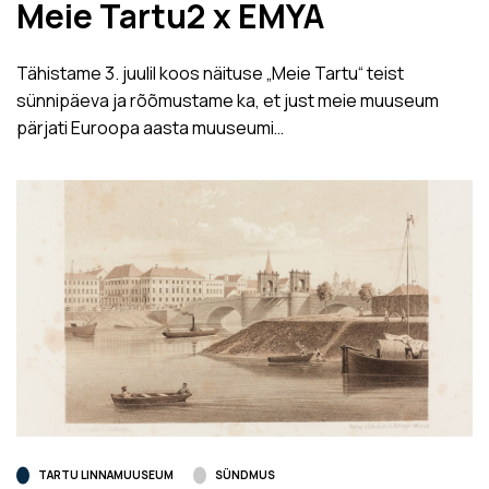
Meie Tartu2 x EMYA
Tähistame 3. juulil koos näituse „Meie Tartu“ teist
sünnipäeva ja rõõmustame ka, et just meie muuseum
pärjati Euroopa aasta muuseumi…
TARTU LINNAMUUSEUM
SÜNDMUS