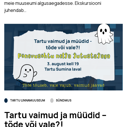
meie muuseumi algusaegadesse. Ekskursiooni
juhendab…
TARTU LINNAMUUSEUM
SÜNDMUS
Tartu vaimud ja müüdid –
tõde või vale?!