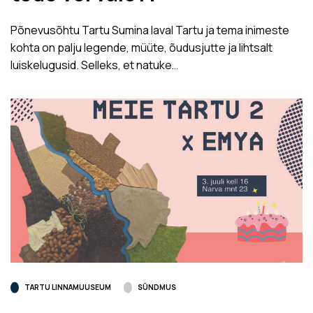
Põnevusõhtu Tartu Sumina laval Tartu ja tema inimeste
kohta on palju legende, müüte, õudusjutte ja lihtsalt
luiskelugusid. Selleks, et natuke…
TARTU LINNAMUUSEUM
SÜNDMUS