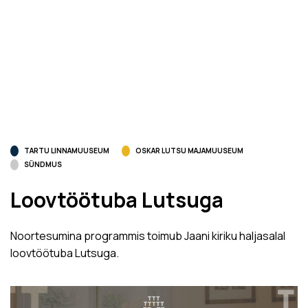
TARTU LINNAMUUSEUM
OSKAR LUTSU MAJAMUUSEUM
SÜNDMUS
Loovtöötuba Lutsuga
Noortesumina programmis toimub Jaani kiriku haljasalal
loovtöötuba Lutsuga.