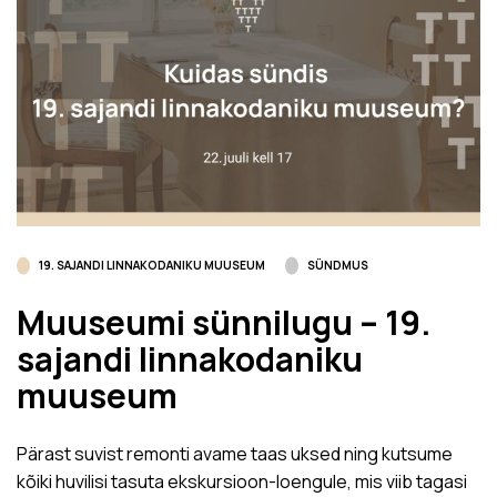
19. SAJANDI LINNAKODANIKU MUUSEUM
SÜNDMUS
Muuseumi sünnilugu – 19.
sajandi linnakodaniku
muuseum
Pärast suvist remonti avame taas uksed ning kutsume
kõiki huvilisi tasuta ekskursioon-loengule, mis viib tagasi