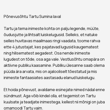
Põnevusõhtu Tartu Sumina laval
Tartu ja tema inimeste kohta on palju legende, müüte,
õudusjutte ja lihtsalt luiskelugusid. Selleks, et natuke
selles huvitavas maailmaas ringi vaadata, toome rahva
ette 4 jutustajat, kes pajatavad lugusid kaugematest
ning hilisematest aegadest. Osa nende inimeste
lugudest on tõde, osa aga vale. Vestlusõhtu omapära on
aktiivne publiku kaasamine. Publiku ülesanne saab olema
püüda ära arvata, mis on ajalooliselt tõestatud ja mis
inimeste fantaasiates aastasadu elanud luiskelugu.
Et hoida põnevust, avaldame esinejate nimed nädal enne
sündmust. Aga võib kindel olla, et tegemist on Tartu
kuulsate ja teadjate inimestega, kellest nii mõnigi on juba
omamoodi Tartu vaim.