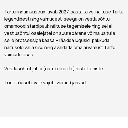
Tartu linnamuuseum avab 2027. aasta talvel näituse Tartu
legendidest ning vaimudest, seega on vestlusõhtu
omamoodi stardipauk näituse tegemisele ning sellel
vestlusõhtul osalejatel on suurepärane võimalus tulla
selle protsessiga kaasa – rääkida lugusid, pakkuda
näitusele välja sisu ning avaldada oma arvamust Tartu
vaimude osas.
Vestlusõhtut juhib (natuke kartlik) Risto Lehiste
Tõde tõuseb, vale vajub, vaimud jäävad.