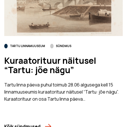
TARTU LINNAMUUSEUM
SÜNDMUS
Kuraatorituur näitusel
“Tartu: jõe nägu”
Tartu linna päeva puhul toimub 28.06 algusega kell 15
linnamuuseumis kuraatorituur näitusel “Tartu: jõe nägu”.
Kuraatorituur on osa Tartu linna päeva…
Kõik sündmused