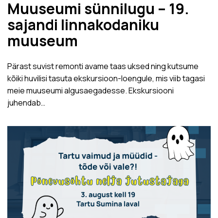
Muuseumi sünnilugu – 19.
sajandi linnakodaniku
muuseum
Pärast suvist remonti avame taas uksed ning kutsume
kõiki huvilisi tasuta ekskursioon-loengule, mis viib tagasi
meie muuseumi algusaegadesse. Ekskursiooni
juhendab…