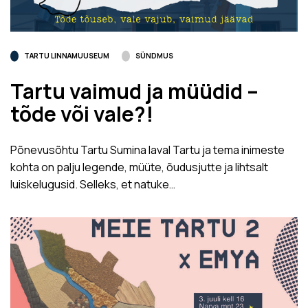
TARTU LINNAMUUSEUM
SÜNDMUS
Tartu vaimud ja müüdid –
tõde või vale?!
Põnevusõhtu Tartu Sumina laval Tartu ja tema inimeste
kohta on palju legende, müüte, õudusjutte ja lihtsalt
luiskelugusid. Selleks, et natuke…