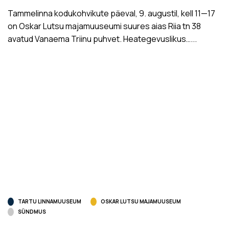
Tammelinna kodukohvikute päeval, 9. augustil, kell 11­—17
on Oskar Lutsu majamuuseumi suures aias Riia tn 38
avatud Vanaema Triinu puhvet. Heategevuslikus…...
TARTU LINNAMUUSEUM
OSKAR LUTSU MAJAMUUSEUM
SÜNDMUS