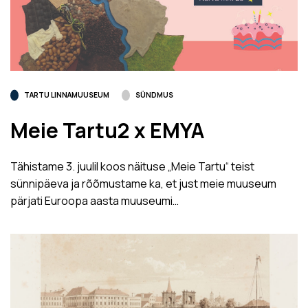
TARTU LINNAMUUSEUM
SÜNDMUS
Meie Tartu2 x EMYA
Tähistame 3. juulil koos näituse „Meie Tartu“ teist
sünnipäeva ja rõõmustame ka, et just meie muuseum
pärjati Euroopa aasta muuseumi…