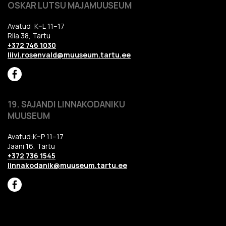
OSKAR LUTSU MAJAMUUSEUM
Avatud: K–L 11–17
Riia 38, Tartu
+372 746 1030
liivi.rosenvald@muuseum.tartu.ee
19. SAJANDI LINNAKODANIKU
MUUSEUM
Avatud:K–P 11–17
Jaani 16, Tartu
+372 736 1545
linnakodanik@muuseum.tartu.ee