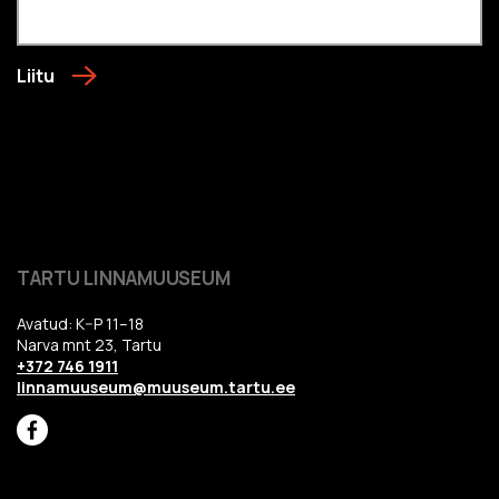
Liitu
TARTU LINNAMUUSEUM
Avatud: K–P 11–18
Narva mnt 23, Tartu
+372 746 1911
linnamuuseum@muuseum.tartu.ee