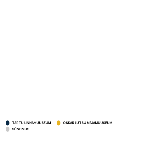
TARTU LINNAMUUSEUM
OSKAR LUTSU MAJAMUUSEUM
SÜNDMUS