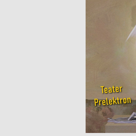
Muuseumi l
Veebinäitus: “Südalinna
sündimised. Vallikraavist
Kontakt
kultuurikeskuseni”
(2024)
Püsinäituse 2001-2023
Avatud:
T
«Dorpat. Jurjev. Tartu.»
Asukoht
virtuaaltuur
14, Tartu
Virtuaalnäitus:
“Randevuu.
Fac
Kohtumispaik Tartu”
(2018-2019)
Kontakt
Avatud:
K–P 11–18
Asukoht:
Narva mnt
23, Tartu
Facebook