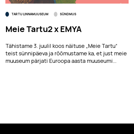
TARTU LINNAMUUSEUM
SÜNDMUS
Meie Tartu2 x EMYA
Tähistame 3. juulil koos näituse „Meie Tartu“
teist sünnipäeva ja rõõmustame ka, et just meie
muuseum pärjati Euroopa aasta muuseumi…