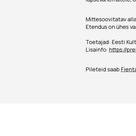
Mittesoovitatav all
Etendus on ühes vaa
Toetajad: Eesti Kul
Lisainfo:
https://pr
Pileteid saab
Fient