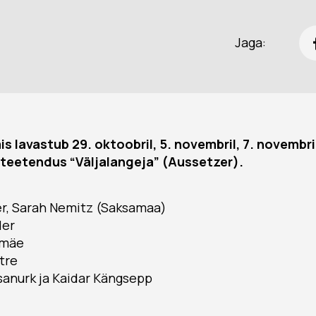
Jaga:
lavastub 29. oktoobril, 5. novembril, 7. novembril,
rteetendus “Väljalangeja” (Aussetzer).
er, Sarah Nemitz (Saksamaa)
der
lamäe
htre
tsanurk ja Kaidar Kängsepp