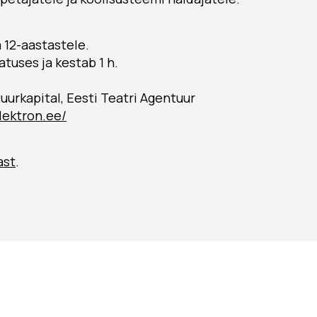
a 12-aastastele.
tuses ja kestab 1 h.
tuurkapital, Eesti Teatri Agentuur
elektron.ee/
ast
.