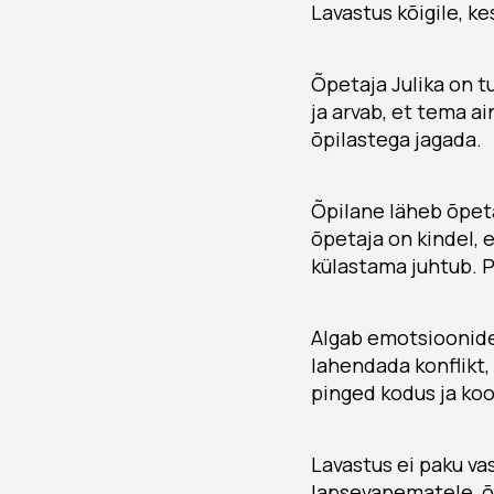
Lavastus kõigile, ke
Õpetaja Julika on 
ja arvab, et tema ai
õpilastega jagada.
Õpilane läheb õpeta
õpetaja on kindel, e
külastama juhtub. P
Algab emotsioonide
lahendada konflikt,
pinged kodus ja koo
Lavastus ei paku va
lapsevanematele, õp