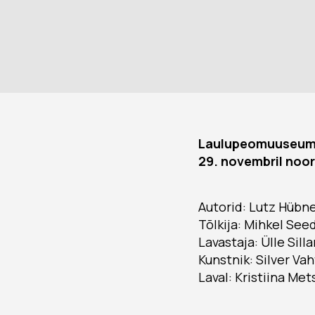
Laulupeomuuseumis 
29. novembril noo
Autorid: Lutz Hübn
Tõlkija: Mihkel See
Lavastaja: Ülle Sil
Kunstnik: Silver Va
Laval: Kristiina Me