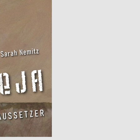
Avatud:
K–P 11–17
Asukoht:
Jaani 16, Tartu
–17
Facebook
 38, Tartu
ok