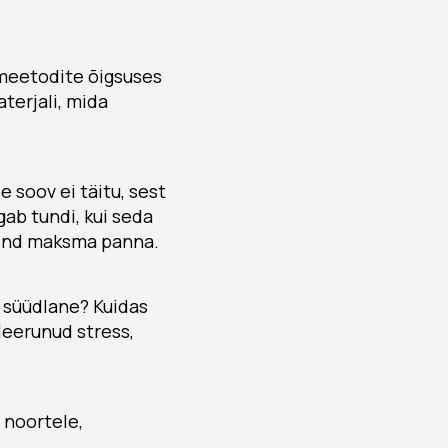
meetodite õigsuses
aterjali, mida
 soov ei täitu, sest
gab tundi, kui seda
i end maksma panna.
 süüdlane? Kuidas
uleerunud stress,
 noortele,