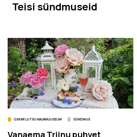
Teisi sündmuseid
OSKAR LUTSU MAJAMUUSEUM
SÜNDMUS
Vanaema Triinu puhvet