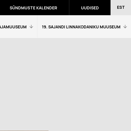
EST
SÜNDMUSTE KALENDER
UUDISED
AJAMUUSEUM
19. SAJANDI LINNAKODANIKU MUUSEUM
Avaleht
Külastajainfo
Näitused
Õpetajale
eumitunni
Tagasiside muuseumitunni kohta
Ekskursioonid ja programmid
a programmid
Muuseumi lugu
võidutööd
Kontakt