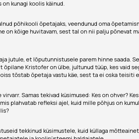
s on kunagi koolis käinud.
tulnud põhikooli õpetajaks, veendunud oma õpetamis
ne on kõige huvitavam, sest tal on nii palju põnevat m
ja jutule, et lõputunnistusele parem hinne saada. See
t õpilane Kristofer on ülbe, jultunud tüüp, kes vaid se
oiss tõstab õpetaja vastu käe, sest ta ei oska teisit
 virvarr. Samas tekivad küsimused: Kes on ohver? Kes
 mis plahvatab refleksi ajel, kuid mille põhjus on kum
lis?
stuseid tekkinud küsimustele, kuid küllaga mõtteainet
etajatele ja koolisüsteemi haldajatele.