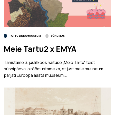
TARTU LINNAMUUSEUM
SÜNDMUS
Meie Tartu2 x EMYA
Tähistame 3. juulil koos näituse „Meie Tartu“ teist
sünnipäeva ja rõõmustame ka, et just meie muuseum
pärjati Euroopa aasta muuseumi…