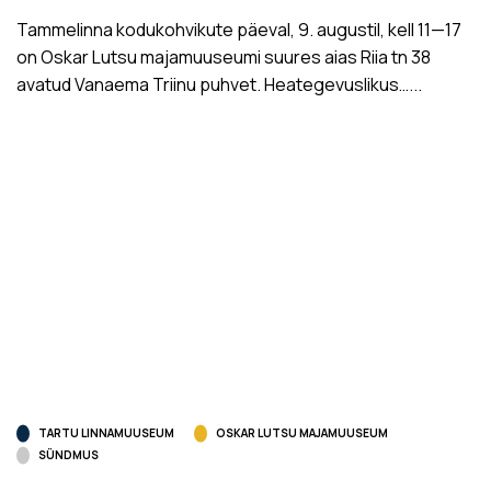
Tammelinna kodukohvikute päeval, 9. augustil, kell 11­—17
on Oskar Lutsu majamuuseumi suures aias Riia tn 38
avatud Vanaema Triinu puhvet. Heategevuslikus…...
TARTU LINNAMUUSEUM
OSKAR LUTSU MAJAMUUSEUM
SÜNDMUS