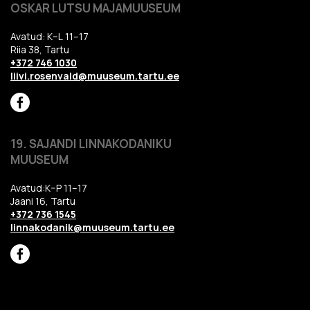
OSKAR LUTSU MAJAMUUSEUM
Avatud: K–L 11–17
Riia 38, Tartu
+372 746 1030
liivi.rosenvald@muuseum.tartu.ee
19. SAJANDI LINNAKODANIKU
MUUSEUM
Avatud:K–P 11–17
Jaani 16, Tartu
+372 736 1545
linnakodanik@muuseum.tartu.ee