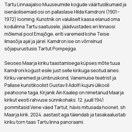
Tartu Linnaajaloo Muuseumide kogude väärtuslikumaid ja
isenäolisemaid osi on pallaslase Hilda Kamdroni (1901–
1972) looming. Kunstnik on valuliselt kaasa elanud oma
kodulinna Tartu saatusele, jäädvustades eri linnaosi
mõlemal pool Emajõge, eriti varemeid kohe Teise
ilmasõja ajal ja järel. Kamdron ise on võrrelnud
sõjapurustusis Tartut Pompejiga.
Seoses Maarja kiriku taastamisega küpses mõte tuua
Kamdroni kogust esile just selle kirikuga seotud aines.
Kiriku varemed ja ümbruskond, Vanemuise teatrist ja
Pallase kunstikoolist Gustav II Adolfi kujuni ülikooli
peahoone taga. Kirjanik Ain Kaalep on nimetanud Maarja
kirikut eesti rahvuse sünnikohaks. 12. juulil 1941
pommitasid Vene väed Tartut, hävis mitusada hoonet, sh
Maarja kirik. 2024. aastast aga täiendab ja tasakaalustab
kiriku torn taas Tartu linna panoraami.