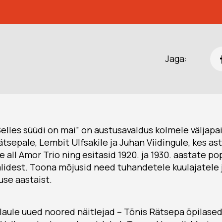
Jaga:
lles süüdi on mai” on austusavaldus kolmele väljapai
Rätsepale, Lembit Ulfsakile ja Juhan Viidingule, kes a
 all Amor Trio ning esitasid 1920. ja 1930. aastate po
alidest. Toona mõjusid need tuhandetele kuulajatele 
use aastaist.
laule uued noored näitlejad – Tõnis Rätsepa õpilased