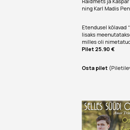
Raidmets ja Kaspar 
ning Karl Madis Pen
Etendusel kõlavad “
lisaks meenutatakse 
milles oli nimetatud
Pilet 25.90 €
Osta pilet
(Piletile