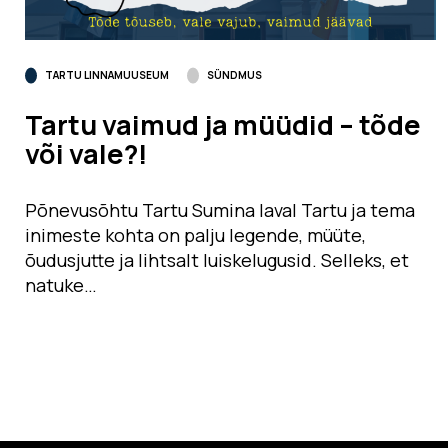
TARTU LINNAMUUSEUM
SÜNDMUS
Tartu vaimud ja müüdid – tõde
või vale?!
Põnevusõhtu Tartu Sumina laval Tartu ja tema
inimeste kohta on palju legende, müüte,
õudusjutte ja lihtsalt luiskelugusid. Selleks, et
natuke…