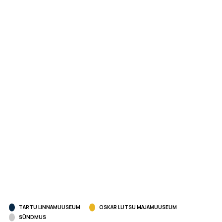
TARTU LINNAMUUSEUM
OSKAR LUTSU MAJAMUUSEUM
SÜNDMUS