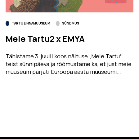
TARTU LINNAMUUSEUM
SÜNDMUS
Meie Tartu2 x EMYA
Tähistame 3. juulil koos näituse „Meie Tartu“
teist sünnipäeva ja rõõmustame ka, et just meie
muuseum pärjati Euroopa aasta muuseumi…