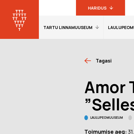
HARIDUS
TARTU LINNAMUUSEUM
LAULUPEOM
Linnamuuseumi
haridusprogrammid
Tartu
linnamuuseum
Avaleht
Avaleht
19. sajandi
Tagasi
Külastajainfo
Külastajain
linnakodaniku
muuseum
Näitused
Näitused
Amor 
Laulupeomuuseum
Õpetajale
Õpetajale
KGB kongide
Giidituurid
Etendused
”Selle
muuseum
Tagasiside
Tagasiside
Oskar Lutsu
muuseumitunni kohta
muuseumitu
muuseum
LAULUPEOMUUSEUM
Muuseumi lugu
Ekskursioon
programmi
Toimumise aeg:
31
Meie Tartu