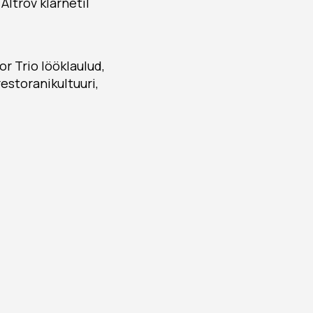
Altrov klarnetil
r Trio lööklaulud,
restoranikultuuri,