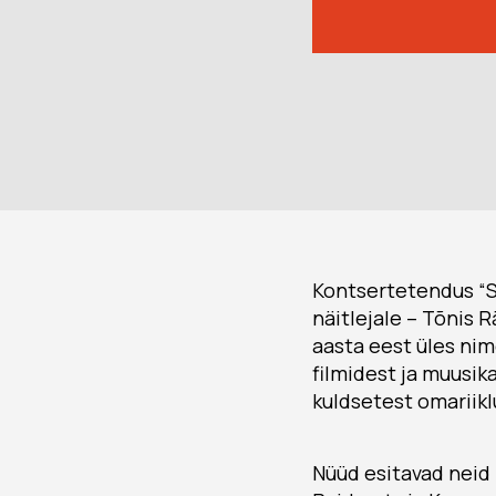
Kontsertetendus “Se
näitlejale – Tõnis 
aasta eest üles nime
filmidest ja muusik
kuldsetest omariikl
Nüüd esitavad neid 