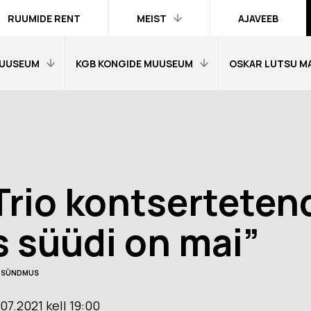
RUUMIDE RENT
MEIST
AJAVEEB
UUSEUM
KGB KONGIDE MUUSEUM
OSKAR LUTSU M
Kontakt ja
inimesed
Praktika
Avaleht
Avaleht
Kogud
fo
Külastajainfo
Külastajainfo
Trükised
Näitused
Näitused
Ametlik teave
Trio kontserteten
Õpetajale
Õpetajale
Organisatsioonist
Tagasisidetunni
Tagasiside muus
s süüdi on mai”
Meist meedias
muuseumitunni kohta
kohta
Hanked
nni kohta
Ekskursioonid
Ekskursioonid j
SÜNDMUS
Logod ja fotod
id ja
Muuseumi lugu
Vestevõistluse 
d
.07.2021 kell 19:00
Virtuaalkaardid
“SINI-MUST-VALGE”:
Muuseumi lugu