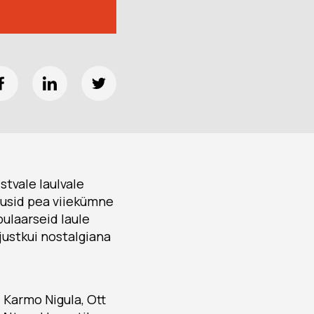
stvale laulvale
stusid pea viiekümne
pulaarseid laule
justkui nostalgiana
 Karmo Nigula, Ott