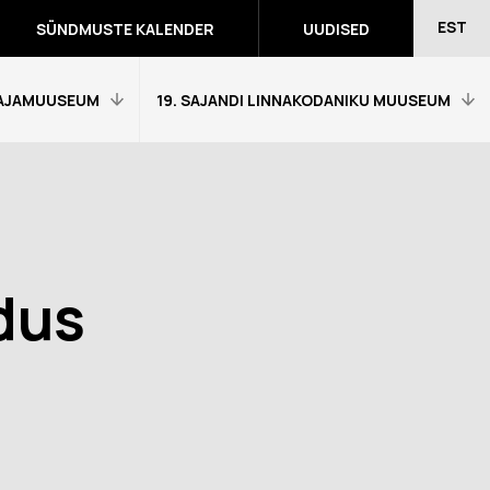
EST
SÜNDMUSTE KALENDER
UUDISED
AJAMUUSEUM
19. SAJANDI LINNAKODANIKU MUUSEUM
Avaleht
Külastajainfo
Näitused
dus
Õpetajale
eumitunni
Tagasiside muuseumitunni kohta
Ekskursioonid ja programmid
a programmid
Muuseumi lugu
võidutööd
Kontakt