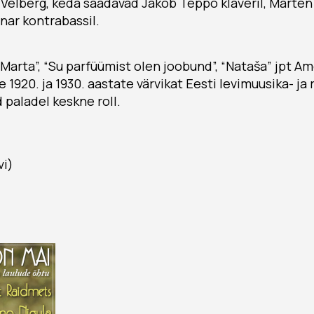
Velberg, keda saadavad Jakob Teppo klaveril, Marten 
nar kontrabassil.
Marta”, “Su parfüümist olen joobund”, “Nataša” jpt Amo
1920. ja 1930. aastate värvikat Eesti levimuusika- ja 
 paladel keskne roll.
vi)