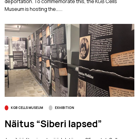
deportation. To commemorate this, the KGB Cells
Museum is hosting the…...
KGB CELLS MUSEUM
EXHIBITION
Näitus “Siberi lapsed”