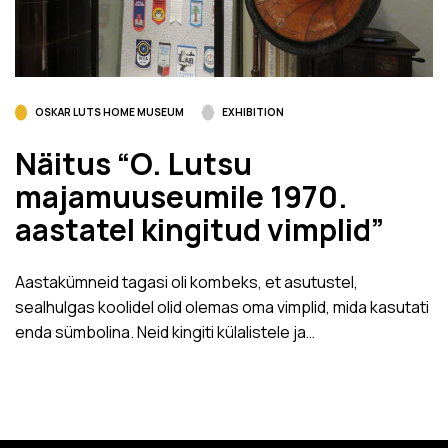
OSKAR LUTS HOME MUSEUM
EXHIBITION
Näitus “O. Lutsu
majamuuseumile 1970.
aastatel kingitud vimplid”
Aastakümneid tagasi oli kombeks, et asutustel,
sealhulgas koolidel olid olemas oma vimplid, mida kasutati
enda sümbolina. Neid kingiti külalistele ja…