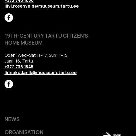
+372 746 1030
liivi.rosenvald@muuseum.tartu.ee
19TH-CENTURY TARTU CITIZEN’S
HOME MUSEUM
Open: Wed–Sat 11–17, Sun 11–15
Jaani 16, Tartu
+372 736 1545
linnakodanik@muuseum.tartu.ee
NEWS
ORGANISATION