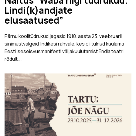
Näitus “Waba riigi tüdrukud.
Lindi(k)andjate
elusaatused”
Pärnu koolitüdrukud jagasid 1918. aasta 23. veebruaril
sinimustvalgeid lindikesi rahvale, kes oli tulnud kuulama
Eesti iseseisvusmanifesti väljakuulutamist Endla teatri
rõdult….