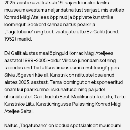
2025. aasta suvel kutsub 19. sajandi linnakodaniku
muuseum avastama neljandat näitust sarjast, mis esitleb
Konrad Mägi Ateljees õppinud ja õppivate kunstnike
loomingut. Seekord kannab näitus pealkirja
„Tagatubane“ ning toob vaatajate ette Evi Gailiti (sünd.
1952) maalid.
Evi Gailit alustas maaliõpinguid Konrad Mägi Ateljees
aastatel 1999–2005 Heldur Viirese juhendamisel ning
täiendas end Tartu Kunstimuuseumi kunsti kaugõppes
Silvia Jõgeveri käe all. Kunstnik on näitustel osalenud
alates 2003. aastast. Tema loomingut on eksponeeritud
enam kui paarikümnel isikunäitusel ning paljudel
ühisnäitustel. Gailit kuulub Eesti Maalikunstnike Liitu, Tartu
Kunstnike Liitu, Kunstiühingusse Pallas ning Konrad Mägi
Ateljee Seltsi.
Näitus „Tagatubane“ on loodud spetsiaalselt muuseumi