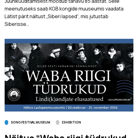
Juuniküüditamisest möödub tänavu 85 aastat. Selle
meenutuseks saab KGB kongide muuseumis vaadata
Lätist pärit näitust „Siberi lapsed“, mis jutustab
Siberisse…
SONG FESTIVAL MUSEUM
EXHIBITION