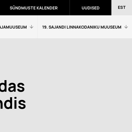
EST
SÜNDMUSTE KALENDER
UUDISED
AJAMUUSEUM
19. SAJANDI LINNAKODANIKU MUUSEUM
Avaleht
Külastajainfo
Näitused
das
Õpetajale
eumitunni
Tagasiside muuseumitunni kohta
ndis
Ekskursioonid ja programmid
a programmid
Muuseumi lugu
võidutööd
Kontakt