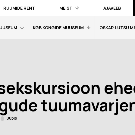
RUUMIDE RENT
MEIST
AJAVEEB
UUSEUM
KGB KONGIDE MUUSEUM
OSKAR LUTSU M
Kontakt ja
inimesed
Praktika
Avaleht
Avaleht
Kogud
fo
Külastajainfo
Külastajainfo
Trükised
Näitused
Näitused
Ametlik teave
sekskursioon ehe
Õpetajale
Õpetajale
Organisatsioonist
Tagasisidetunni
Tagasiside muus
gude tuumavarje
Meist meedias
muuseumitunni kohta
kohta
Hanked
nni kohta
Ekskursioonid
Ekskursioonid j
UUDIS
Logod ja fotod
id ja
Muuseumi lugu
Vestevõistluse 
d
Virtuaalkaardid
“SINI-MUST-VALGE”:
Muuseumi lugu