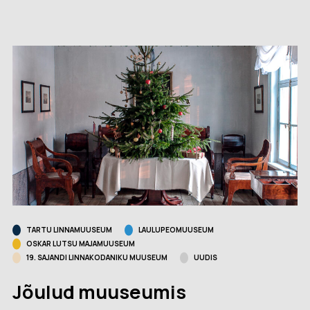
TARTU LINNAMUUSEUM
LAULUPEOMUUSEUM
OSKAR LUTSU MAJAMUUSEUM
19. SAJANDI LINNAKODANIKU MUUSEUM
UUDIS
Jõulud muuseumis