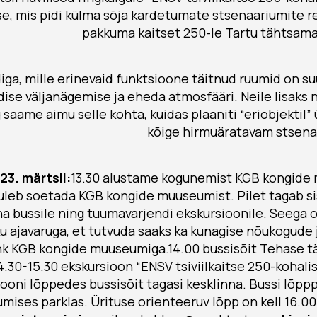
e, mis pidi külma sõja kardetumate stsenaariumite r
pakkuma kaitset 250-le Tartu tähtsama
ga, mille erinevaid funktsioone täitnud ruumid on su
ise väljanägemise ja eheda atmosfääri. Neile lisaks
saame aimu selle kohta, kuidas plaaniti “eriobjektil” 
kõige hirmuäratavam stsena
3. märtsil:
13.30 alustame kogunemist KGB kongide
 tuleb soetada KGB kongide muuseumist. Pilet tagab 
a bussile ning tuumavarjendi ekskursioonile. Seega 
iku ajavaruga, et tutvuda saaks ka kunagise nõukogude
hk KGB kongide muuseumiga.14.00 bussisõit Tehase t
.30-15.30 ekskursioon “ENSV tsiviilkaitse 250-kohalis
siooni lõppedes bussisõit tagasi kesklinna. Bussi lõp
mises parklas. Ürituse orienteeruv lõpp on kell 16.00