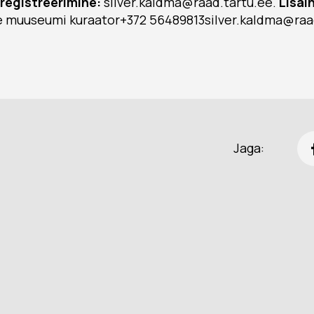
lregistreerimine:
silver.kaldma@raad.tartu.ee.
Lisai
 muuseumi kuraator+372 56489813silver.kaldma@raa
Jaga: