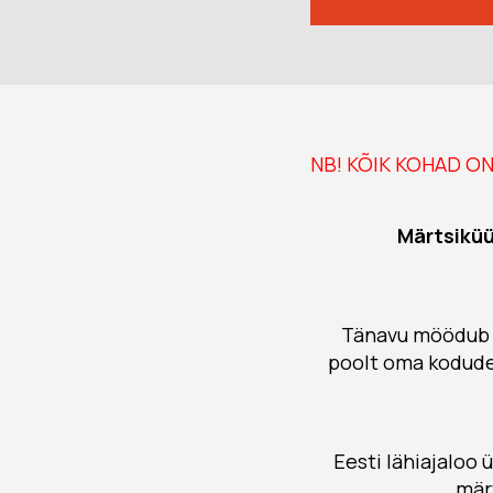
NB! KÕIK KOHAD O
Märtsiküü
Tänavu möödub m
poolt oma kodude
Eesti lähiajaloo
märt