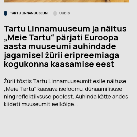
TARTU LINNAMUUSEUM
UUDIS
Tartu Linnamuuseum ja näitus
„Meie Tartu“ pärjati Euroopa
aasta muuseumi auhindade
jagamisel žürii eripreemiaga
kogukonna kaasamise eest
Žürii tõstis Tartu Linnamuuseumit esile näituse
„Meie Tartu“ kaasava iseloomu, dünaamilisuse
ning reflektiivsuse poolest. Auhinda kätte andes
kiideti muuseumit eelkõige…