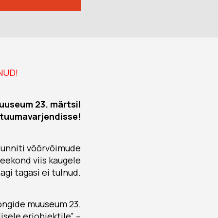
NUD!
uuseum 23. märtsil
tuumavarjendisse!
sunniti võõrvõimude
eekond viis kaugele
agi tagasi ei tulnud.
kongide muuseum 23.
isele eriobjektile” –