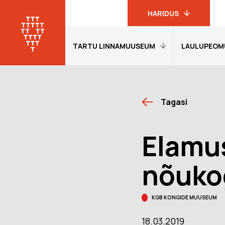
HARIDUS
TARTU LINNAMUUSEUM
LAULUPEOM
Linnamuuseumi
haridusprogrammid
Tartu
linnamuuseum
Avaleht
Avaleht
19. sajandi
Tagasi
Külastajainfo
Külastajain
linnakodaniku
muuseum
Näitused
Näitused
Elamu
Laulupeomuuseum
Õpetajale
Õpetajale
KGB kongide
Giidituurid
Etendused
nõuko
muuseum
Tagasiside
Tagasiside
Oskar Lutsu
muuseumitunni kohta
muuseumitu
muuseum
KGB KONGIDE MUUSEUM
Muuseumi lugu
Ekskursioon
programmi
18.03.2019
Meie Tartu