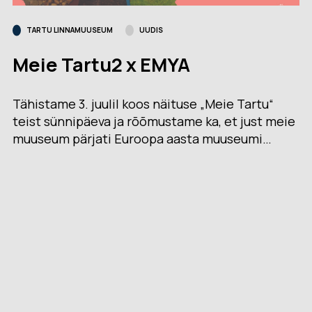
TARTU LINNAMUUSEUM
UUDIS
Meie Tartu2 x EMYA
Tähistame 3. juulil koos näituse „Meie Tartu“
teist sünnipäeva ja rõõmustame ka, et just meie
muuseum pärjati Euroopa aasta muuseumi…