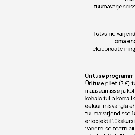
tuumavarjendiss
Tutvume varjendi
oma end
eksponaate ning 
Ürituse programm 2
Ürituse pilet (7 €)
muuseumisse ja koh
kohale tulla korral
eeluurimisvangla e
tuumavarjendisse.14
eriobjektil”.Ekskur
Vanemuse teatri alu