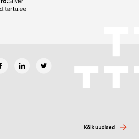
nfo:
Silver
d.tartu.ee
Kõik uudised