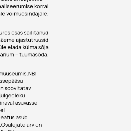
ealiseerumise korral
le võimuesindajale.
ures osas säilitanud
 näeme ajastutruusid
üle elada külma sõja
arium – tuumasõda.
 muuseumis.NB!
sissepääsu
on soovitatav
 julgeoleku
änaval asuvasse
el
ppeatus asub
.
Osalejate arv on