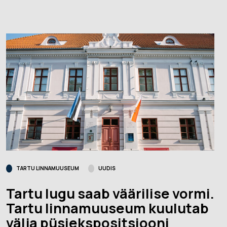
TARTU LINNAMUUSEUM
UUDIS
Tartu lugu saab väärilise vormi.
Tartu linnamuuseum kuulutab
välja püsiekspositsiooni