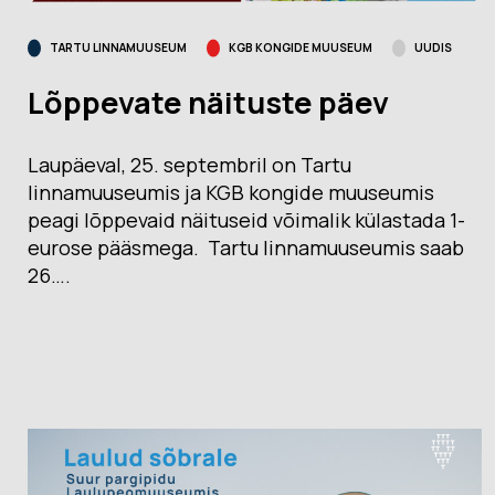
TARTU LINNAMUUSEUM
KGB KONGIDE MUUSEUM
UUDIS
Lõppevate näituste päev
Laupäeval, 25. septembril on Tartu
linnamuuseumis ja KGB kongide muuseumis
peagi lõppevaid näituseid võimalik külastada 1-
eurose pääsmega. Tartu linnamuuseumis saab
26….