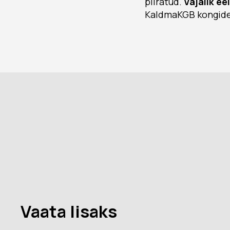
piiratud.
Vajalik ee
KaldmaKGB kongide
Vaata lisaks