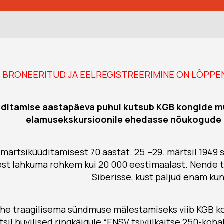
N BRONEERITUD JA EELREGISTREERIMINE ON LÕPPE
ditamise aastapäeva puhul kutsub KGB kongide m
elamusekskursioonile ehedasse nõukogude 
ärtsiküüditamisest 70 aastat. 25.–29. märtsil 1949 
st lahkuma rohkem kui 20 000 eestimaalast. Nende t
Siberisse, kust paljud enam kun
 ühe traagilisema sündmuse mälestamiseks viib KGB 
sil huvilised ringkäigule “ENSV tsiviilkaitse 250-kohal