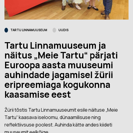
TARTU LINNAMUUSEUM
UUDIS
Tartu Linnamuuseum ja
näitus „Meie Tartu“ pärjati
Euroopa aasta muuseumi
auhindade jagamisel žürii
eripreemiaga kogukonna
kaasamise eest
Žürii tõstis Tartu Linnamuuseumit esile näituse „Meie
Tartu“ kaasava iseloomu, dünaamilisuse ning
reflektiivsuse poolest. Auhinda kätte andes kiideti
muuseumit eelkõige…