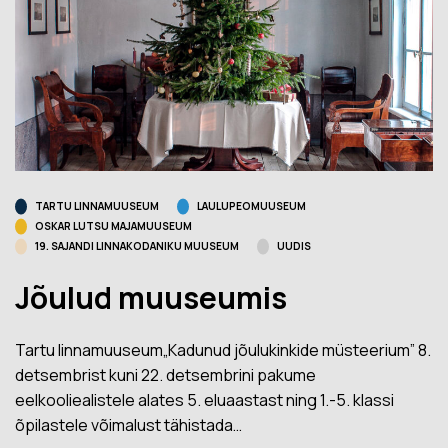
TARTU LINNAMUUSEUM
LAULUPEOMUUSEUM
OSKAR LUTSU MAJAMUUSEUM
19. SAJANDI LINNAKODANIKU MUUSEUM
UUDIS
Jõulud muuseumis
Tartu linnamuuseum„Kadunud jõulukinkide müsteerium” 8.
detsembrist kuni 22. detsembrini pakume
eelkooliealistele alates 5. eluaastast ning 1.-5. klassi
õpilastele võimalust tähistada…