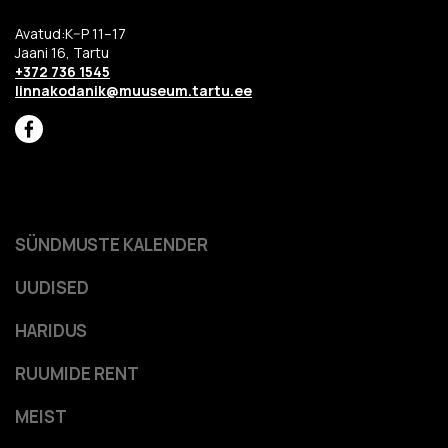
Avatud:K–P 11–17
Jaani 16, Tartu
+372 736 1545
linnakodanik@muuseum.tartu.ee
SÜNDMUSTE KALENDER
UUDISED
HARIDUS
RUUMIDE RENT
MEIST