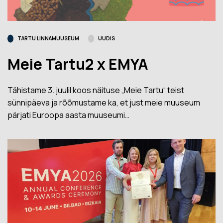
TARTU LINNAMUUSEUM
UUDIS
Meie Tartu2 x EMYA
Tähistame 3. juulil koos näituse „Meie Tartu“ teist
sünnipäeva ja rõõmustame ka, et just meie muuseum
pärjati Euroopa aasta muuseumi…