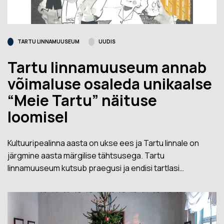
TARTU LINNAMUUSEUM
UUDIS
Tartu linnamuuseum annab
võimaluse osaleda unikaalse
“Meie Tartu” näituse
loomisel
Kultuuripealinna aasta on ukse ees ja Tartu linnale on
järgmine aasta märgilise tähtsusega. Tartu
linnamuuseum kutsub praegusi ja endisi tartlasi…