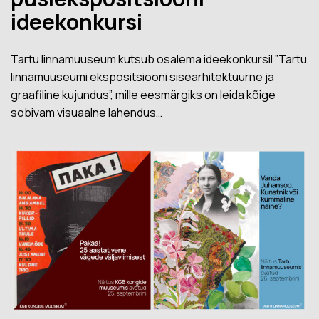
ideekonkursi
Tartu linnamuuseum kutsub osalema ideekonkursil ”Tartu
linnamuuseumi ekspositsiooni sisearhitektuurne ja
graafiline kujundus”, mille eesmärgiks on leida kõige
sobivam visuaalne lahendus…