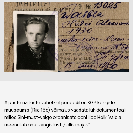
Ajutiste näituste vahelisel perioodil on KGB kongide
muuseumis (Riia 15b) võimalus vaadata lühidokumentaali,
milles Sini-must-valge organisatsiooni liige Heiki Vaibla
meenutab oma vangistust „hallis majas“.