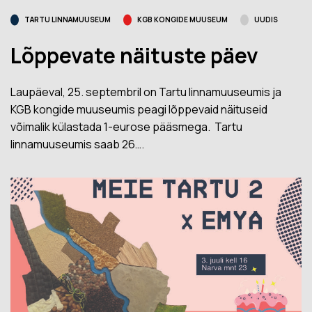
TARTU LINNAMUUSEUM
KGB KONGIDE MUUSEUM
UUDIS
Lõppevate näituste päev
Laupäeval, 25. septembril on Tartu linnamuuseumis ja
KGB kongide muuseumis peagi lõppevaid näituseid
võimalik külastada 1-eurose pääsmega. Tartu
linnamuuseumis saab 26….