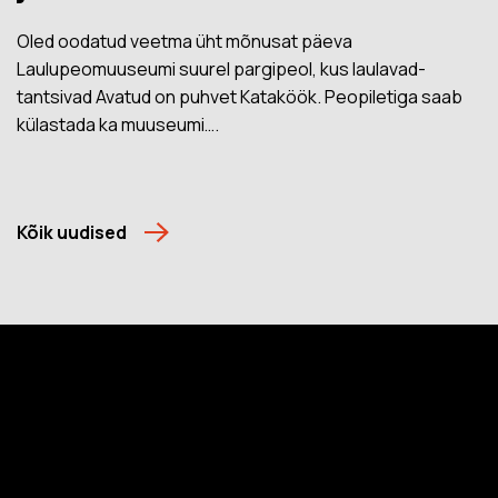
Oled oodatud veetma üht mõnusat päeva
Laulupeomuuseumi suurel pargipeol, kus laulavad-
tantsivad Avatud on puhvet Kataköök. Peopiletiga saab
külastada ka muuseumi….
Kõik uudised