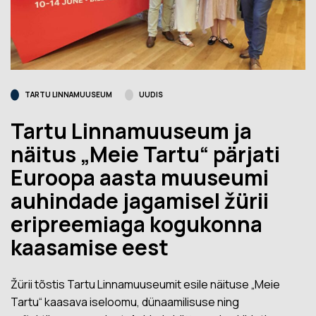
TARTU LINNAMUUSEUM
UUDIS
Tartu Linnamuuseum ja
näitus „Meie Tartu“ pärjati
Euroopa aasta muuseumi
auhindade jagamisel žürii
eripreemiaga kogukonna
kaasamise eest
Žürii tõstis Tartu Linnamuuseumit esile näituse „Meie
Tartu“ kaasava iseloomu, dünaamilisuse ning