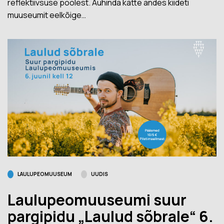
reflektiivsuse poolest. Auhinda kätte andes kiideti
muuseumit eelkõige…
LAULUPEOMUUSEUM
UUDIS
Laulupeomuuseumi suur
pargipidu „Laulud sõbrale“ 6.