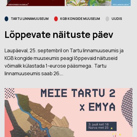
TARTU LINNAMUUSEUM
KGB KONGIDE MUUSEUM
UUDIS
Lõppevate näituste päev
Laupäeval, 25. septembril on Tartu linnamuuseumis ja
KGB kongide muuseumis peagi lõppevaid näituseid
võimalik külastada 1-eurose pääsmega. Tartu
linnamuuseumis saab 26….