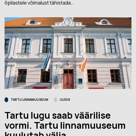
õpilastele võimalust tähistada…
TARTU LINNAMUUSEUM
UUDIS
Tartu lugu saab väärilise
vormi. Tartu linnamuuseum
kuulutab välja