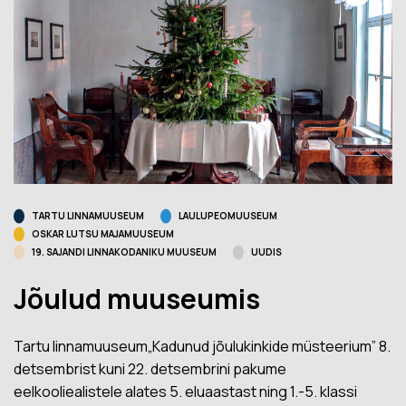
TARTU LINNAMUUSEUM
LAULUPEOMUUSEUM
OSKAR LUTSU MAJAMUUSEUM
19. SAJANDI LINNAKODANIKU MUUSEUM
UUDIS
Jõulud muuseumis
Tartu linnamuuseum„Kadunud jõulukinkide müsteerium” 8.
detsembrist kuni 22. detsembrini pakume
eelkooliealistele alates 5. eluaastast ning 1.-5. klassi