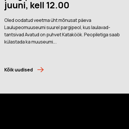
juuni, kell 12.00
Oled oodatud veetma üht mõnusat päeva
Laulupeomuuseumi suurel pargipeol, kus laulavad-
tantsivad Avatud on puhvet Kataköök. Peopiletiga saab
külastada ka muuseumi….
Kõik uudised