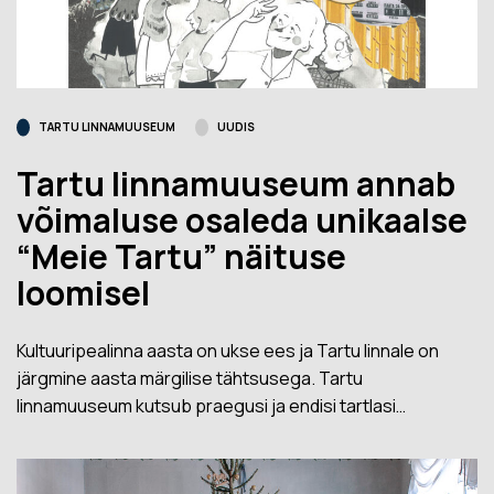
TARTU LINNAMUUSEUM
UUDIS
Tartu linnamuuseum annab
võimaluse osaleda unikaalse
“Meie Tartu” näituse
loomisel
Kultuuripealinna aasta on ukse ees ja Tartu linnale on
järgmine aasta märgilise tähtsusega. Tartu
linnamuuseum kutsub praegusi ja endisi tartlasi…