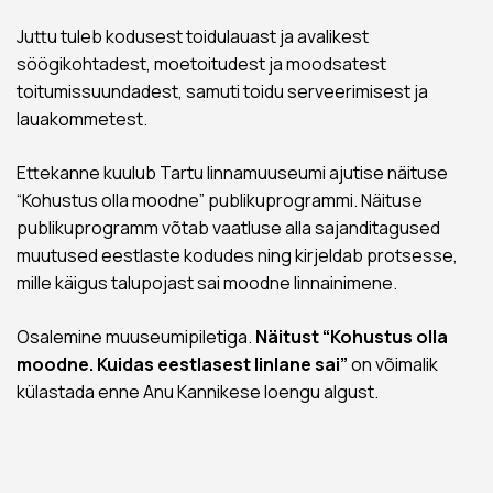
Juttu tuleb kodusest toidulauast ja avalikest
söögikohtadest, moetoitudest ja moodsatest
toitumissuundadest, samuti toidu serveerimisest ja
lauakommetest.
Ettekanne kuulub Tartu linnamuuseumi ajutise näituse
“Kohustus olla moodne” publikuprogrammi. Näituse
publikuprogramm võtab vaatluse alla sajanditagused
muutused eestlaste kodudes ning kirjeldab protsesse,
mille käigus talupojast sai moodne linnainimene.
Osalemine muuseumipiletiga.
Näitust “Kohustus olla
moodne. Kuidas eestlasest linlane sai”
on võimalik
külastada enne Anu Kannikese loengu algust.