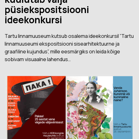
püsiekspositsiooni
ideekonkursi
Tartu linnamuuseum kutsub osalema ideekonkursil ”Tartu
linnamuuseumi ekspositsiooni sisearhitektuurne ja
graafiline kujundus”, mille eesmärgiks on leida kõige
sobivam visuaalne lahendus…