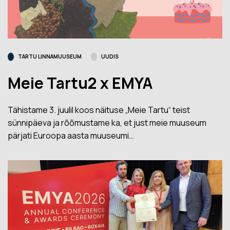
TARTU LINNAMUUSEUM
UUDIS
Meie Tartu2 x EMYA
Tähistame 3. juulil koos näituse „Meie Tartu“ teist
sünnipäeva ja rõõmustame ka, et just meie muuseum
pärjati Euroopa aasta muuseumi…