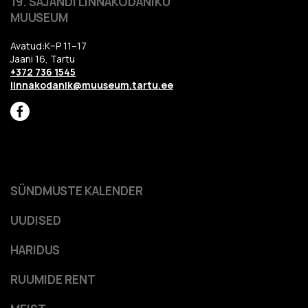
19. SAJANDI LINNAKODANIKU
MUUSEUM
Avatud:K–P 11–17
Jaani 16, Tartu
+372 736 1545
linnakodanik@muuseum.tartu.ee
SÜNDMUSTE KALENDER
UUDISED
HARIDUS
RUUMIDE RENT