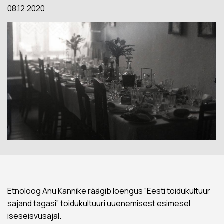
08.12.2020
Etnoloog Anu Kannike räägib loengus “Eesti toidukultuur
sajand tagasi” toidukultuuri uuenemisest esimesel
iseseisvusajal.