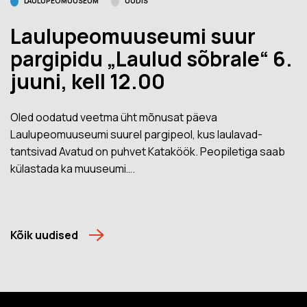
LAULUPEOMUUSEUM
UUDIS
Laulupeomuuseumi suur
pargipidu „Laulud sõbrale“ 6.
juuni, kell 12.00
Oled oodatud veetma üht mõnusat päeva
Laulupeomuuseumi suurel pargipeol, kus laulavad-
tantsivad Avatud on puhvet Kataköök. Peopiletiga saab
külastada ka muuseumi….
Kõik uudised