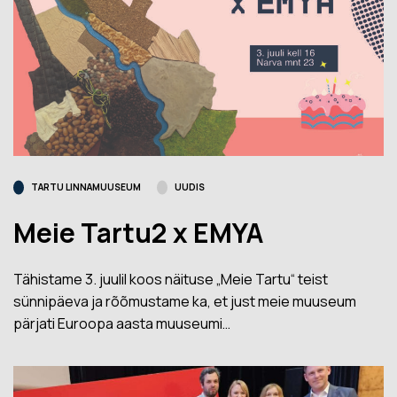
TARTU LINNAMUUSEUM
UUDIS
Meie Tartu2 x EMYA
Tähistame 3. juulil koos näituse „Meie Tartu“ teist
sünnipäeva ja rõõmustame ka, et just meie muuseum
pärjati Euroopa aasta muuseumi…