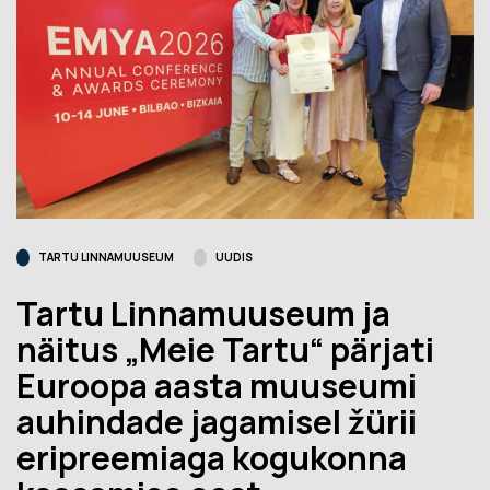
TARTU LINNAMUUSEUM
UUDIS
Tartu Linnamuuseum ja
näitus „Meie Tartu“ pärjati
Euroopa aasta muuseumi
auhindade jagamisel žürii
eripreemiaga kogukonna