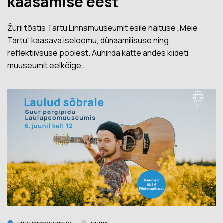
kaasamise eest
Žürii tõstis Tartu Linnamuuseumit esile näituse „Meie
Tartu“ kaasava iseloomu, dünaamilisuse ning
reflektiivsuse poolest. Auhinda kätte andes kiideti
muuseumit eelkõige…