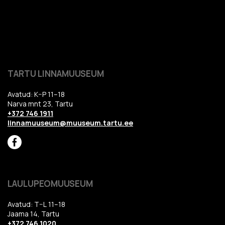
TARTU LINNAMUUSEUM
Avatud: K–P 11–18
Narva mnt 23, Tartu
+372 746 1911
linnamuuseum@muuseum.tartu.ee
LAULUPEOMUUSEUM
Avatud: T–L 11–18
Jaama 14, Tartu
+372 746 1020