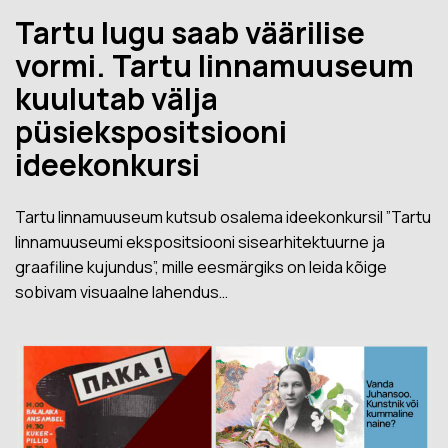
Tartu lugu saab väärilise
vormi. Tartu linnamuuseum
kuulutab välja
püsiekspositsiooni
ideekonkursi
Tartu linnamuuseum kutsub osalema ideekonkursil ”Tartu
linnamuuseumi ekspositsiooni sisearhitektuurne ja
graafiline kujundus”, mille eesmärgiks on leida kõige
sobivam visuaalne lahendus…