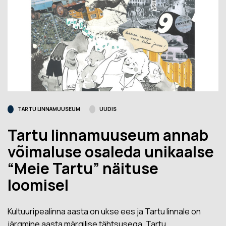
TARTU LINNAMUUSEUM
UUDIS
Tartu linnamuuseum annab
võimaluse osaleda unikaalse
“Meie Tartu” näituse
loomisel
Kultuuripealinna aasta on ukse ees ja Tartu linnale on
järgmine aasta märgilise tähtsusega. Tartu