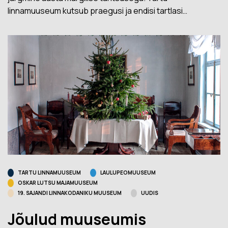
linnamuuseum kutsub praegusi ja endisi tartlasi…
TARTU LINNAMUUSEUM
LAULUPEOMUUSEUM
OSKAR LUTSU MAJAMUUSEUM
19. SAJANDI LINNAKODANIKU MUUSEUM
UUDIS
Jõulud muuseumis