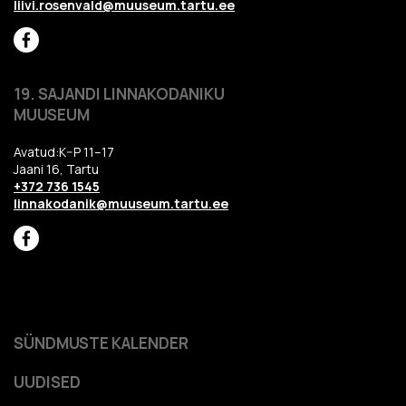
liivi.rosenvald@muuseum.tartu.ee
19. SAJANDI LINNAKODANIKU
MUUSEUM
Avatud:K–P 11–17
Jaani 16, Tartu
+372 736 1545
linnakodanik@muuseum.tartu.ee
SÜNDMUSTE KALENDER
UUDISED