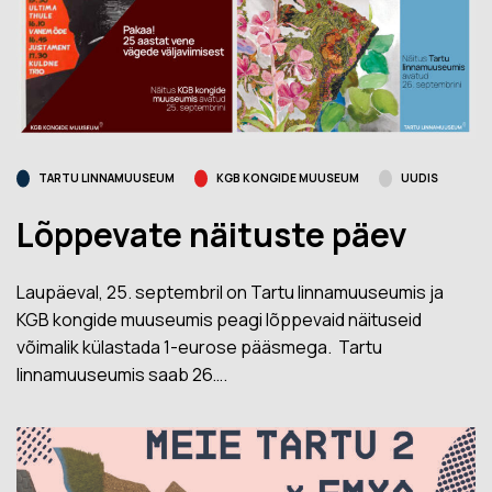
TARTU LINNAMUUSEUM
KGB KONGIDE MUUSEUM
UUDIS
Lõppevate näituste päev
Laupäeval, 25. septembril on Tartu linnamuuseumis ja
KGB kongide muuseumis peagi lõppevaid näituseid
võimalik külastada 1-eurose pääsmega. Tartu
linnamuuseumis saab 26….