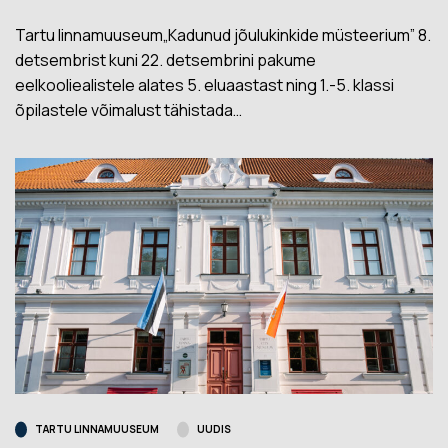
Tartu linnamuuseum„Kadunud jõulukinkide müsteerium” 8.
detsembrist kuni 22. detsembrini pakume
eelkooliealistele alates 5. eluaastast ning 1.-5. klassi
õpilastele võimalust tähistada…
TARTU LINNAMUUSEUM
UUDIS