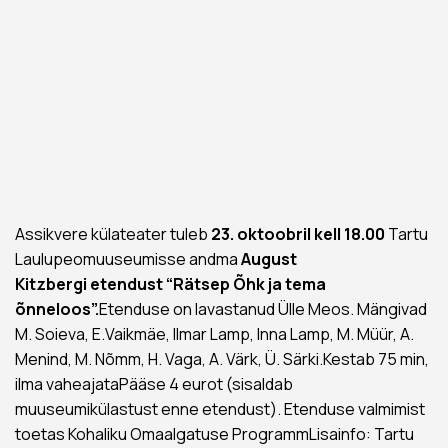
Assikvere külateater tuleb
23. oktoobril kell 18.00
Tartu
Laulupeomuuseumisse andma
August
Kitzbergi
etendust “Rätsep Õhk ja tema
õnneloos”.
Etenduse on lavastanud Ülle Meos. Mängivad
M. Soieva, E.Vaikmäe, Ilmar Lamp, Inna Lamp, M. Müür, A.
Menind, M. Nõmm, H. Vaga, A. Värk, Ü. Särki.Kestab 75 min,
ilma vaheajataPääse 4 eurot (sisaldab
muuseumikülastust enne etendust). Etenduse valmimist
toetas Kohaliku Omaalgatuse ProgrammLisainfo: Tartu