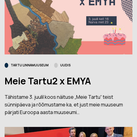
TARTU LINNAMUUSEUM
UUDIS
Meie Tartu2 x EMYA
Tähistame 3. juulil koos näituse „Meie Tartu“ teist
sünnipäeva ja rõõmustame ka, et just meie muuseum
pärjati Euroopa aasta muuseumi…