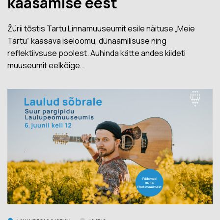
kaasamise eest
Žürii tõstis Tartu Linnamuuseumit esile näituse „Meie
Tartu“ kaasava iseloomu, dünaamilisuse ning
reflektiivsuse poolest. Auhinda kätte andes kiideti
muuseumit eelkõige…