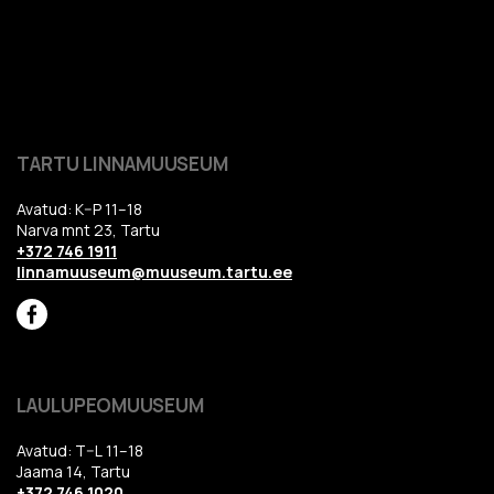
TARTU LINNAMUUSEUM
Avatud: K–P 11–18
Narva mnt 23, Tartu
+372 746 1911
linnamuuseum@muuseum.tartu.ee
LAULUPEOMUUSEUM
Avatud: T–L 11–18
Jaama 14, Tartu
+372 746 1020