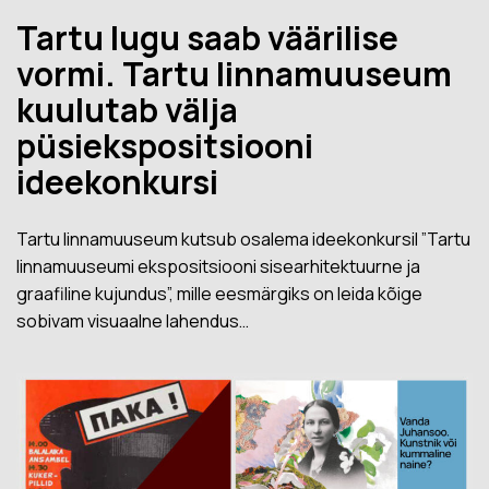
Tartu lugu saab väärilise
vormi. Tartu linnamuuseum
kuulutab välja
püsiekspositsiooni
ideekonkursi
Tartu linnamuuseum kutsub osalema ideekonkursil ”Tartu
linnamuuseumi ekspositsiooni sisearhitektuurne ja
graafiline kujundus”, mille eesmärgiks on leida kõige
sobivam visuaalne lahendus…