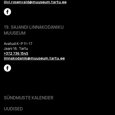
liivi.rosenvald@muuseum.tartu.ee
19. SAJANDI LINNAKODANIKU
MUUSEUM
Avatud:K–P 11–17
Jaani 16, Tartu
+372 736 1545
linnakodanik@muuseum.tartu.ee
SÜNDMUSTE KALENDER
UUDISED