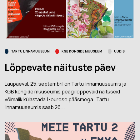
TARTU LINNAMUUSEUM
KGB KONGIDE MUUSEUM
UUDIS
Lõppevate näituste päev
Laupäeval, 25. septembril on Tartu linnamuuseumis ja
KGB kongide muuseumis peagi lõppevaid näituseid
võimalik külastada 1-eurose pääsmega. Tartu
linnamuuseumis saab 26….