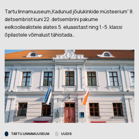
Tartu linnamuuseum„Kadunud jõulukinkide müsteerium” 8.
detsembrist kuni 22. detsembrini pakume
eelkooliealistele alates 5. eluaastast ning 1.-5. klassi
õpilastele võimalust tähistada…
TARTU LINNAMUUSEUM
UUDIS