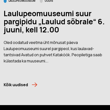
LAULUPEOMUUSEUM
UUDIS
Laulupeomuuseumi suur
pargipidu „Laulud sõbrale“ 6.
juuni, kell 12.00
Oled oodatud veetma üht mõnusat päeva
Laulupeomuuseumi suurel pargipeol, kus laulavad-
tantsivad Avatud on puhvet Kataköök. Peopiletiga saab
külastada ka muuseumi….
Kõik uudised