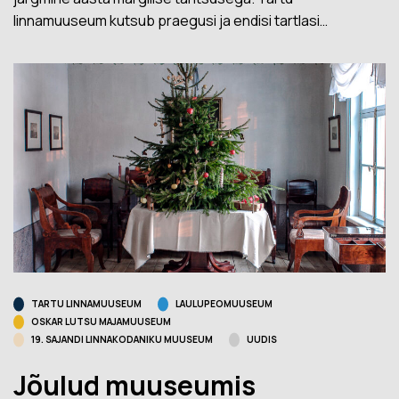
linnamuuseum kutsub praegusi ja endisi tartlasi…
TARTU LINNAMUUSEUM
LAULUPEOMUUSEUM
OSKAR LUTSU MAJAMUUSEUM
19. SAJANDI LINNAKODANIKU MUUSEUM
UUDIS
Jõulud muuseumis