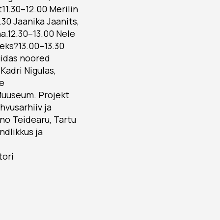
1.30–12.00 Merilin
30 Jaanika Jaanits,
a.12.30–13.00 Nele
leks?13.00–13.30
uidas noored
adri Nigulas,
de
Muuseum. Projekt
hvusarhiiv ja
no Teidearu, Tartu
ndlikkus ja
tori