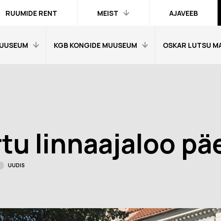
RUUMIDE RENT
MEIST
AJAVEEB
UUSEUM
KGB KONGIDE MUUSEUM
OSKAR LUTSU M
Kontakt ja
inimesed
Praktika
Avaleht
Avaleht
Kogud
fo
Külastajainfo
Külastajainfo
Trükised
Näitused
Näitused
Ametlik teave
rtu linnaajaloo pä
Õpetajale
Õpetajale
Organisatsioonist
Tagasisidetunni
Tagasiside muus
Meist meedias
muuseumitunni kohta
kohta
UUDIS
Hanked
nni kohta
Ekskursioonid
Ekskursioonid j
Logod ja fotod
id ja
Muuseumi lugu
Vestevõistluse 
d
Virtuaalkaardid
“SINI-MUST-VALGE”:
Muuseumi lugu