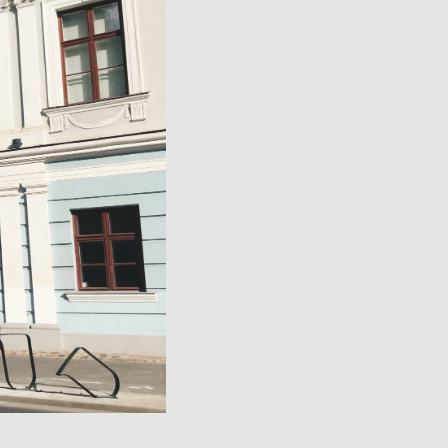
Avatud:
K–P 11–17
Asukoht:
Jaani 16, Tartu
–17
Facebook
 38, Tartu
ok