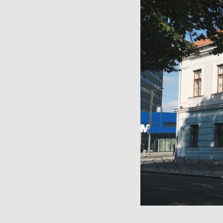
Muuseumi l
Veebinäitus: “Südalinna
sündimised. Vallikraavist
Kontakt
kultuurikeskuseni”
(2024)
Püsinäituse 2001-2023
Avatud:
T
«Dorpat. Jurjev. Tartu.»
Asukoht
virtuaaltuur
14, Tartu
Virtuaalnäitus:
“Randevuu.
Fac
Kohtumispaik Tartu”
(2018-2019)
Kontakt
Avatud:
K–P 11–18
Asukoht:
Narva mnt
23, Tartu
Facebook