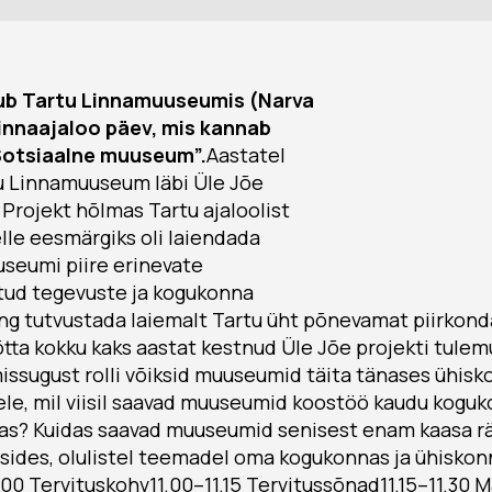
mub Tartu Linnamuuseumis (Narva
linnaajaloo päev, mis kannab
„Sotsiaalne muuseum”.
Aastatel
tu Linnamuuseum läbi Üle Jõe
Projekt hõlmas Tartu ajaloolist
elle eesmärgiks oli laiendada
useumi piire erinevate
tud tegevuste ja kogukonna
ng tutvustada laiemalt Tartu üht põnevamat piirkond
tta kokku kaks aastat kestnud Üle Jõe projekti tulem
 missugust rolli võiksid muuseumid täita tänases ühis
ele, mil viisil saavad muuseumid koostöö kaudu kog
s? Kuidas saavad muuseumid senisest enam kaasa r
sides, olulistel teemadel oma kogukonnas ja ühiskon
.00 Tervituskohv11.00–11.15 Tervitussõnad11.15–11.30 