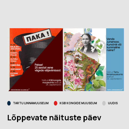
TARTU LINNAMUUSEUM
KGB KONGIDE MUUSEUM
UUDIS
Lõppevate näituste päev