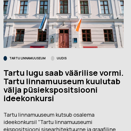
TARTU LINNAMUUSEUM
UUDIS
Tartu lugu saab väärilise vormi.
Tartu linnamuuseum kuulutab
välja püsiekspositsiooni
ideekonkursi
Tartu linnamuuseum kutsub osalema
ideekonkursil ”Tartu linnamuuseumi
ekspositsiooni sisearhitektuurne ja graafiline