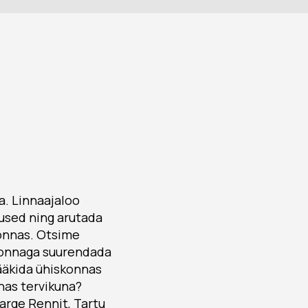
a. Linnaajaloo
used ning arutada
konnas. Otsime
ukonnaga suurendada
ääkida ühiskonnas
nas tervikuna?
Marge Rennit, Tartu