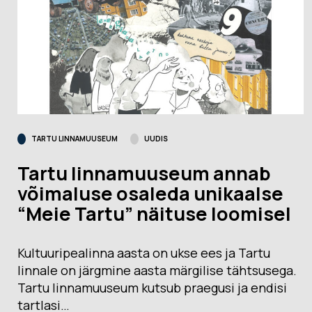
TARTU LINNAMUUSEUM
UUDIS
Tartu linnamuuseum annab
võimaluse osaleda unikaalse
“Meie Tartu” näituse loomisel
Kultuuripealinna aasta on ukse ees ja Tartu
linnale on järgmine aasta märgilise tähtsusega.
Tartu linnamuuseum kutsub praegusi ja endisi
tartlasi…