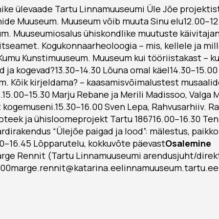
ke ülevaade Tartu Linnamuuseumi Üle Jõe projektist1
nide Muuseum. Muuseum võib muuta Sinu elu12.00–12.
m. Muuseumiosalus ühiskondlike muutuste käivitajan
tseamet. Kogukonnaarheoloogia – mis, kellele ja mil
 Kumu Kunstimuuseum. Muuseum kui tööriistakast – k
 ja kogevad?13.30–14.30 Lõuna omal käel14.30–15.00 K
um. Kõik kirjeldama? – kaasamisvõimalustest musaali
15.00–15.30 Marju Rebane ja Merili Madissoo, Valga 
t kogemuseni.15.30–16.00 Sven Lepa, Rahvusarhiiv. Ra
poteek ja ühisloomeprojekt Tartu 186716.00–16.30 Ten
irakendus “Ülejõe paigad ja lood”: mälestus, paikko
30–16.45 Lõpparutelu, kokkuvõte päevast
Osalemine
rge Rennit (Tartu Linnamuuseumi arendusjuht/direk
1900marge.rennit@katarina.eelinnamuuseum.tartu.ee