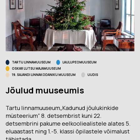
TARTU LINNAMUUSEUM
LAULUPEOMUUSEUM
OSKAR LUTSU MAJAMUUSEUM
19. SAJANDI LINNAKODANIKU MUUSEUM
UUDIS
Jõulud muuseumis
Tartu linnamuuseum„Kadunud jõulukinkide
müsteerium” 8. detsembrist kuni 22.
detsembrini pakume eelkooliealistele alates 5.
eluaastast ning 1.-5. klassi õpilastele võimalust
tähistada…