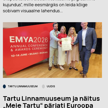
kujundus”, mille eesmärgiks on leida kõige
sobivam visuaalne lahendus…
TARTU LINNAMUUSEUM
UUDIS
Tartu Linnamuuseum ja näitus
„Meie Tartu“ pärjati Euroopa