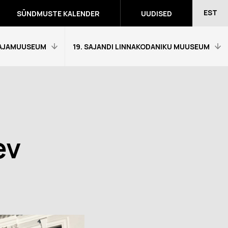
EST
SÜNDMUSTE KALENDER
UUDISED
AJAMUUSEUM
19. SAJANDI LINNAKODANIKU MUUSEUM
Avaleht
Külastajainfo
Näitused
ev
Õpetajale
eumitunni
Tagasiside muuseumitunni kohta
Ekskursioonid ja programmid
a programmid
Muuseumi lugu
võidutööd
Kontakt