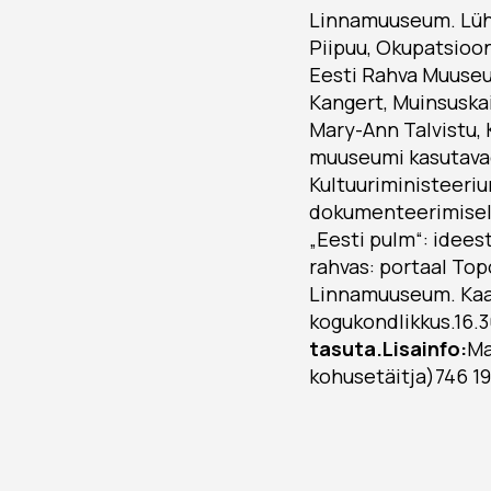
Linnamuuseum. Lühi
Piipuu, Okupatsioo
Eesti Rahva Muuseu
Kangert, Muinsuskai
Mary-Ann Talvistu,
muuseumi kasutavad
Kultuuriministeeri
dokumenteerimisel.
„Eesti pulm“: idees
rahvas: portaal To
Linnamuuseum. Kaard
kogukondlikkus.16.
tasuta.
Lisainfo:
Ma
kohusetäitja)746 