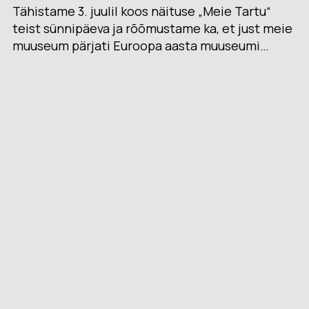
Tähistame 3. juulil koos näituse „Meie Tartu“
teist sünnipäeva ja rõõmustame ka, et just meie
muuseum pärjati Euroopa aasta muuseumi…