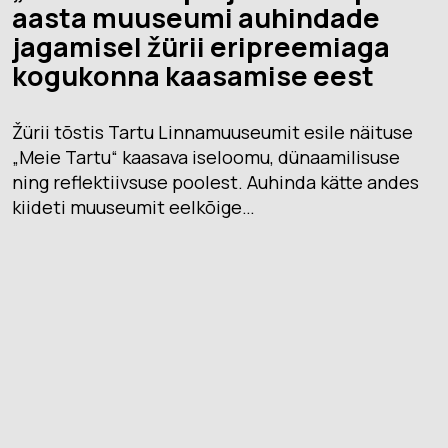
aasta muuseumi auhindade
jagamisel žürii eripreemiaga
kogukonna kaasamise eest
Žürii tõstis Tartu Linnamuuseumit esile näituse
„Meie Tartu“ kaasava iseloomu, dünaamilisuse
ning reflektiivsuse poolest. Auhinda kätte andes
kiideti muuseumit eelkõige…