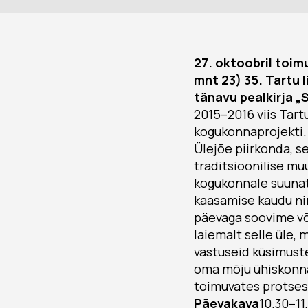
27. oktoobril toi
mnt 23) 35. Tartu 
tänavu pealkirja 
2015–2016 viis Tar
kogukonnaprojekti. 
Ülejõe piirkonda, s
traditsioonilise mu
kogukonnale suuna
kaasamise kaudu ni
päevaga soovime võ
laiemalt selle üle,
vastuseid küsimust
oma mõju ühiskonna
toimuvates protses
Päevakava
10.30–11