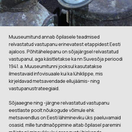
Muuseumitund annab õpilasele teadmised
relvastatud vastupanu erinevatest etappidest Eesti
ajaloos. Põhitähelepanu on sõjajärgsel relvastatud
vastupanul, aga käsitletakse ka nn Suvesõja perioodi
1941. a. Muuseumitunni jooksul kasutatakse
ilmestavaid infovisuaale kui ka lühiklippe, mis
kirjeldavad metsavendade ellujäämis- ning
vastupanustrateegiaid.
Sõjaaegne ning -järgne relvastatud vastupanu
eestlaste poolt nõukogude võimule ehk
metsavendlus on Eesti lähimineviku üks paeluvamaid
osasid, mille tundmaõppimine aitab õpilasel paremini