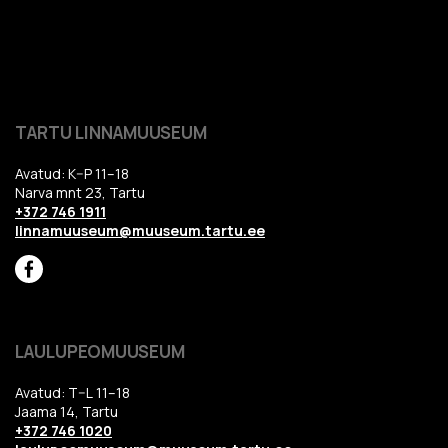
TARTU LINNAMUUSEUM
Avatud: K–P 11–18
Narva mnt 23, Tartu
+372 746 1911
linnamuuseum@muuseum.tartu.ee
LAULUPEOMUUSEUM
Avatud: T–L 11–18
Jaama 14, Tartu
+372 746 1020