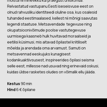
mõista nii minevikku kui praegust ühiskonda.
Relvastatud vastupanu Eesti iseseisvuse eest on
olnud rahvusliku identiteedi oluline osa, kus osalesid
tuhanded eestimaalased, kellest nii mõnigi saavutas
legendi staatuse. Metsavendade tegevuse ning
okupatsioonivõimude poolse vastutegevuse
uurmisega kaasneb hulk huvitavad moraalseid ja
eetilisi küsimusi, mis aitavad õpilastel kriitiliselt
mõelda ja arendada oma arvamust. Samuti on
metsavennad eeskujuks kunagisest
kodanikuaktiivsusest, inspireerides õpilasi seisma
selle eest, millesse nad usuvad ning erinevaid oskusi,
kuidas üldse rasketes oludes on võimalik ellu jääda.
Kestus
90 min
Hind
6 € õpilane