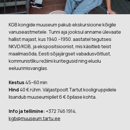
KGB kongide muuseum pakub ekskursioone kõigile
vanuseastmetele. Tunni aja jooksul anname ülevaate
hallist majast, kus 1940.–1950. aastatel tegutses
NKVD/KGB, ja ekspositsioonist, mis käsitleb teist
maailmasõda, Eesti sõjajärgset vabadusvõitlust,
kommunistliku režiimi kuritegusid ning eluolu
eeluurimisvanglas.
Kestus
45–60 min
Hind
40 € rühm. Väljastpoolt Tartut kooligruppidele
lisandub muuseumipilet 6 € õpilase kohta.
Info ja tellimine:
+372 746 1914,
kgb@muuseum.tartu.ee