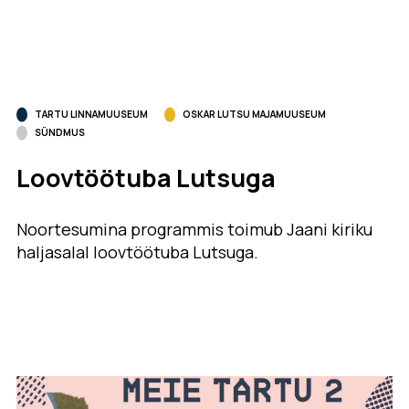
TARTU LINNAMUUSEUM
OSKAR LUTSU MAJAMUUSEUM
SÜNDMUS
Loovtöötuba Lutsuga
Noortesumina programmis toimub Jaani kiriku
haljasalal loovtöötuba Lutsuga.