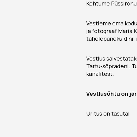
Kohtume Püssirohuk
Vestleme oma kodul
ja fotograaf Maria 
tähelepanekuid nii 
Vestlus salvestataks
Tartu-sõpradeni. T
kanalitest.
Vestlusõhtu on jä
Üritus on tasuta!