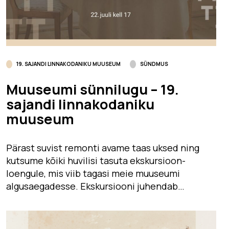
19. SAJANDI LINNAKODANIKU MUUSEUM
SÜNDMUS
Muuseumi sünnilugu – 19.
sajandi linnakodaniku
muuseum
Pärast suvist remonti avame taas uksed ning
kutsume kõiki huvilisi tasuta ekskursioon-
loengule, mis viib tagasi meie muuseumi
algusaegadesse. Ekskursiooni juhendab…