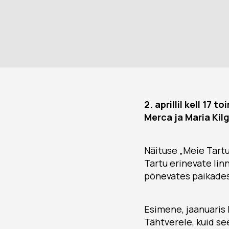
2. aprillil kell 17
Merca ja Maria Kil
Näituse „Meie Tart
Tartu erinevate lin
põnevates paikades
Esimene, jaanuaris
Tähtverele, kuid se