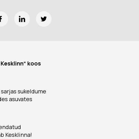
e Kesklinn“ koos
 sarjas sukeldume
ades asuvates
hendatud
b Kesklinna!