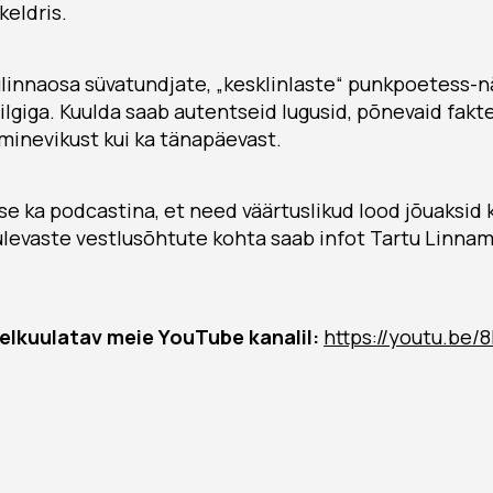
eldris.
innaosa süvatundjate, „kesklinlaste“ punkpoetess-nä
Kilgiga. Kuulda saab autentseid lugusid, põnevaid fakt
minevikust kui ka tänapäevast.
e ka podcastina, et need väärtuslikud lood jõuaksid k
ulevaste vestlusõhtute kohta saab infot Tartu Linn
relkuulatav meie
YouTube kanalil:
https://youtu.be