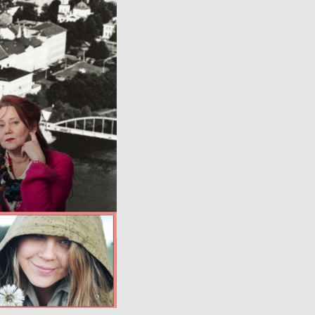
Avatud:
K–P 11–17
Asukoht:
Jaani 16, Tartu
–17
Facebook
 38, Tartu
ok