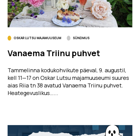
OSKAR LUTSU MAJAMUUSEUM
SÜNDMUS
Vanaema Triinu puhvet
Tammelinna kodukohvikute päeval, 9. augustil,
kell 11­—17 on Oskar Lutsu majamuuseumi suures
aias Riia tn 38 avatud Vanaema Triinu puhvet.
Heategevuslikus…...