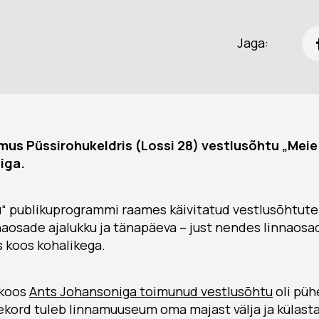
Jaga:
 toimus Püssirohukeldris (Lossi 28) vestlusõhtu „Mei
giga.
u“ publikuprogrammi raames käivitatud vestlusõhtute
naosade ajalukku ja tänapäeva – just nendes linnaos
 koos kohalikega.
 koos
Ants Johansoniga toimunud vestlusõhtu
oli pü
ekord tuleb linnamuuseum oma majast välja ja külasta