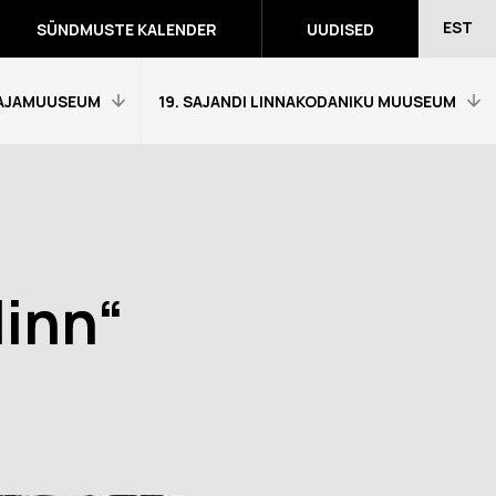
EST
SÜNDMUSTE KALENDER
UUDISED
AJAMUUSEUM
19. SAJANDI LINNAKODANIKU MUUSEUM
Avaleht
Külastajainfo
Näitused
linn“
Õpetajale
eumitunni
Tagasiside muuseumitunni kohta
Ekskursioonid ja programmid
a programmid
Muuseumi lugu
võidutööd
Kontakt