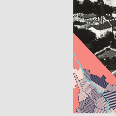
Muuseumi l
Veebinäitus: “Südalinna
sündimised. Vallikraavist
Kontakt
kultuurikeskuseni”
(2024)
Püsinäituse 2001-2023
Avatud:
T
«Dorpat. Jurjev. Tartu.»
Asukoht
virtuaaltuur
14, Tartu
Virtuaalnäitus:
“Randevuu.
Fac
Kohtumispaik Tartu”
(2018-2019)
Kontakt
Avatud:
K–P 11–18
Asukoht:
Narva mnt
23, Tartu
Facebook