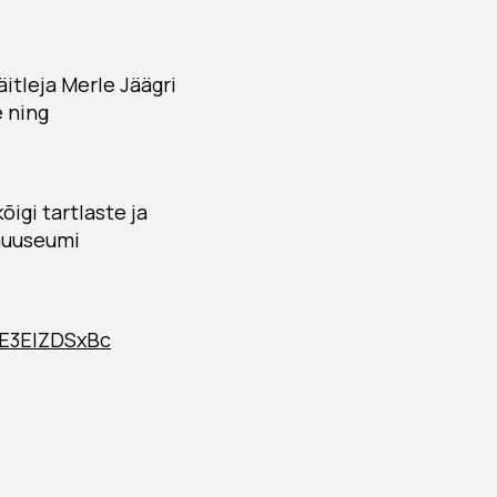
itleja Merle Jäägri
e ning
õigi tartlaste ja
amuuseumi
/8E3EIZDSxBc