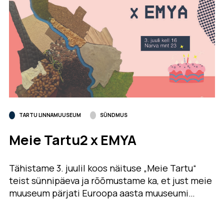
TARTU LINNAMUUSEUM
SÜNDMUS
Meie Tartu2 x EMYA
Tähistame 3. juulil koos näituse „Meie Tartu“
teist sünnipäeva ja rõõmustame ka, et just meie
muuseum pärjati Euroopa aasta muuseumi…