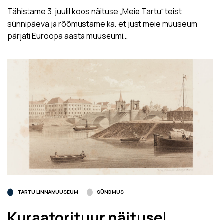
Tähistame 3. juulil koos näituse „Meie Tartu“ teist
sünnipäeva ja rõõmustame ka, et just meie muuseum
pärjati Euroopa aasta muuseumi…
TARTU LINNAMUUSEUM
SÜNDMUS
Kuraatorituur näitusel