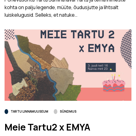
kohta on palju legende, müüte, õudusjutte ja lihtsalt
luiskelugusid. Selleks, et natuke…
TARTU LINNAMUUSEUM
SÜNDMUS
Meie Tartu2 x EMYA