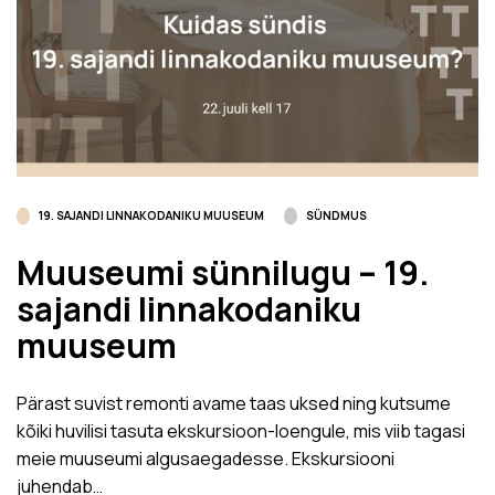
19. SAJANDI LINNAKODANIKU MUUSEUM
SÜNDMUS
Muuseumi sünnilugu – 19.
sajandi linnakodaniku
muuseum
Pärast suvist remonti avame taas uksed ning kutsume
kõiki huvilisi tasuta ekskursioon-loengule, mis viib tagasi
meie muuseumi algusaegadesse. Ekskursiooni
juhendab…