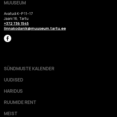
MUUSEUM
Avatud:K–P 11–17
Jaani 16, Tartu
+372 736 1545
linnakodanik@muuseum.tartu.ee
SÜNDMUSTE KALENDER
UUDISED
HARIDUS
RUUMIDE RENT
MEIST