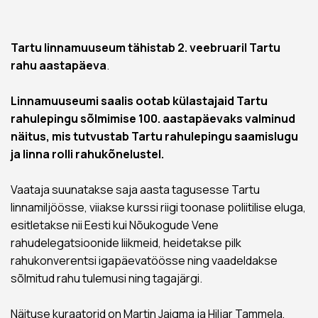
Tartu linnamuuseum tähistab 2. veebruaril Tartu
rahu aastapäeva
.
Linnamuuseumi saalis ootab külastajaid Tartu
rahulepingu sõlmimise 100. aastapäevaks valminud
näitus, mis tutvustab Tartu rahulepingu saamislugu
ja linna rolli rahukõnelustel.
Vaataja suunatakse saja aasta tagusesse Tartu
linnamiljöösse, viiakse kurssi riigi toonase poliitilise eluga,
esitletakse nii Eesti kui Nõukogude Vene
rahudelegatsioonide liikmeid, heidetakse pilk
rahukonverentsi igapäevatöösse ning vaadeldakse
sõlmitud rahu tulemusi ning tagajärgi.
Näituse kuraatorid on Martin Jaigma ja Hiljar Tammela,