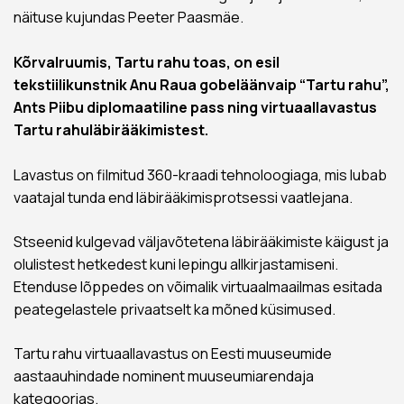
näituse kujundas Peeter Paasmäe.
Kõrvalruumis, Tartu rahu toas, on esil
tekstiilikunstnik Anu Raua gobeläänvaip “Tartu rahu”,
Ants Piibu diplomaatiline pass ning virtuaallavastus
Tartu rahuläbirääkimistest.
Lavastus on filmitud 360-kraadi tehnoloogiaga, mis lubab
vaatajal tunda end läbirääkimisprotsessi vaatlejana.
Stseenid kulgevad väljavõtetena läbirääkimiste käigust ja
olulistest hetkedest kuni lepingu allkirjastamiseni.
Etenduse lõppedes on võimalik virtuaalmaailmas esitada
peategelastele privaatselt ka mõned küsimused.
Tartu rahu virtuaallavastus on Eesti muuseumide
aastaauhindade nominent muuseumiarendaja
kategoorias.