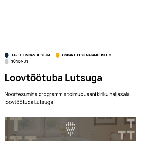
TARTU LINNAMUUSEUM
OSKAR LUTSU MAJAMUUSEUM
SÜNDMUS
Loovtöötuba Lutsuga
Noortesumina programmis toimub Jaani kiriku haljasalal
loovtöötuba Lutsuga.