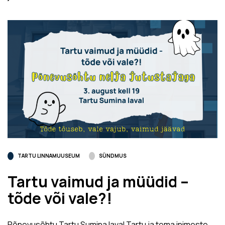
TARTU LINNAMUUSEUM
SÜNDMUS
Tartu vaimud ja müüdid –
tõde või vale?!
Põnevusõhtu Tartu Sumina laval Tartu ja tema inimeste