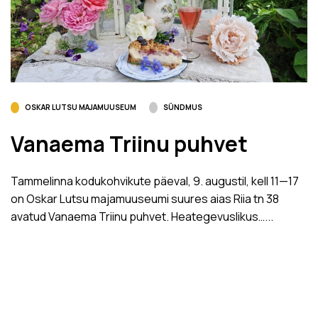
OSKAR LUTSU MAJAMUUSEUM
SÜNDMUS
Vanaema Triinu puhvet
Tammelinna kodukohvikute päeval, 9. augustil, kell 11­—17
on Oskar Lutsu majamuuseumi suures aias Riia tn 38
avatud Vanaema Triinu puhvet. Heategevuslikus…...