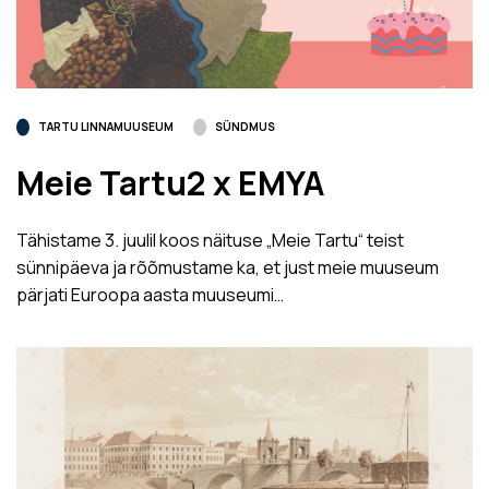
TARTU LINNAMUUSEUM
SÜNDMUS
Meie Tartu2 x EMYA
Tähistame 3. juulil koos näituse „Meie Tartu“ teist
sünnipäeva ja rõõmustame ka, et just meie muuseum
pärjati Euroopa aasta muuseumi…