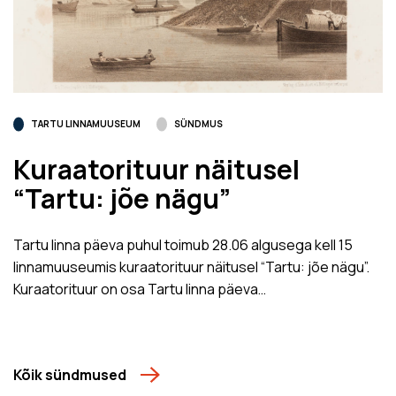
TARTU LINNAMUUSEUM
SÜNDMUS
Kuraatorituur näitusel
“Tartu: jõe nägu”
Tartu linna päeva puhul toimub 28.06 algusega kell 15
linnamuuseumis kuraatorituur näitusel “Tartu: jõe nägu”.
Kuraatorituur on osa Tartu linna päeva…
Kõik sündmused