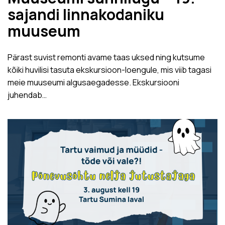
sajandi linnakodaniku
muuseum
Pärast suvist remonti avame taas uksed ning kutsume
kõiki huvilisi tasuta ekskursioon-loengule, mis viib tagasi
meie muuseumi algusaegadesse. Ekskursiooni
juhendab…