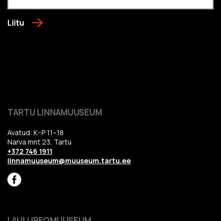
Liitu
TARTU LINNAMUUSEUM
Avatud: K–P 11–18
Narva mnt 23, Tartu
+372 746 1911
linnamuuseum@muuseum.tartu.ee
LAULUPEOMUUSEUM