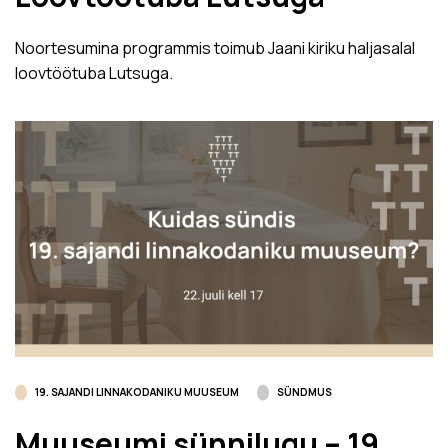
Noortesumina programmis toimub Jaani kiriku haljasalal
loovtöötuba Lutsuga.
19. SAJANDI LINNAKODANIKU MUUSEUM
SÜNDMUS
Muuseumi sünnilugu – 19.