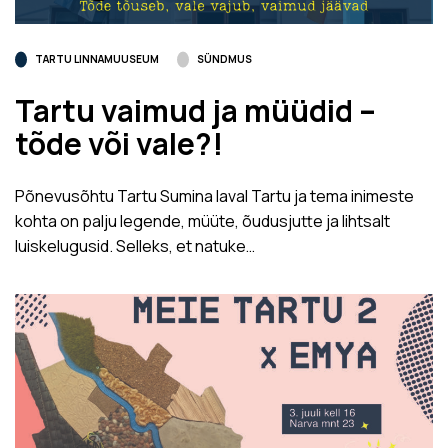
TARTU LINNAMUUSEUM
SÜNDMUS
Tartu vaimud ja müüdid –
tõde või vale?!
Põnevusõhtu Tartu Sumina laval Tartu ja tema inimeste
kohta on palju legende, müüte, õudusjutte ja lihtsalt
luiskelugusid. Selleks, et natuke…