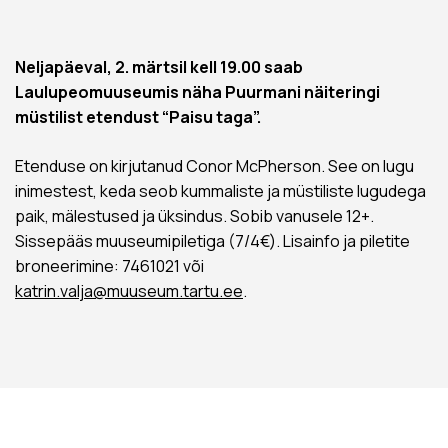
Neljapäeval, 2. märtsil kell 19.00 saab
Laulupeomuuseumis näha Puurmani näiteringi
müstilist etendust “Paisu taga”.
Etenduse on kirjutanud Conor McPherson. See on lugu
inimestest, keda seob kummaliste ja müstiliste lugudega
paik, mälestused ja üksindus. Sobib vanusele 12+.
Sissepääs muuseumipiletiga (7/4€). Lisainfo ja piletite
broneerimine: 7461021 või
katrin.valja@muuseum.tartu.ee
.