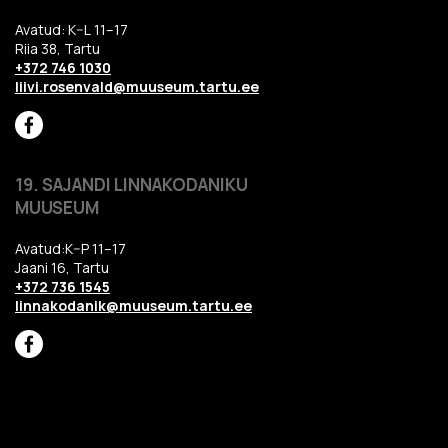
Avatud: K–L 11–17
Riia 38, Tartu
+372 746 1030
liivi.rosenvald@muuseum.tartu.ee
19. SAJANDI LINNAKODANIKU
MUUSEUM
Avatud:K–P 11–17
Jaani 16, Tartu
+372 736 1545
linnakodanik@muuseum.tartu.ee