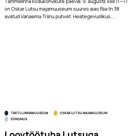
Tammelinna kodukohvikute päeval, 9. augustil, kell 11­—17
on Oskar Lutsu majamuuseumi suures aias Riia tn 38
avatud Vanaema Triinu puhvet. Heategevuslikus…...
TARTU LINNAMUUSEUM
OSKAR LUTSU MAJAMUUSEUM
SÜNDMUS
Loovtöötuba Lutsuga