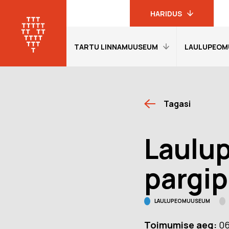
HARIDUS
TARTU LINNAMUUSEUM
LAULUPEOM
Linnamuuseumi
haridusprogrammid
Tartu
linnamuuseum
Avaleht
Avaleht
19. sajandi
Tagasi
Külastajainfo
Külastajain
linnakodaniku
muuseum
Näitused
Näitused
Laulu
Laulupeomuuseum
Õpetajale
Õpetajale
KGB kongide
Giidituurid
Etendused
pargip
muuseum
Tagasiside
Tagasiside
Oskar Lutsu
muuseumitunni kohta
muuseumitu
muuseum
LAULUPEOMUUSEUM
Muuseumi lugu
Ekskursioon
programmi
Toimumise aeg:
06
Meie Tartu