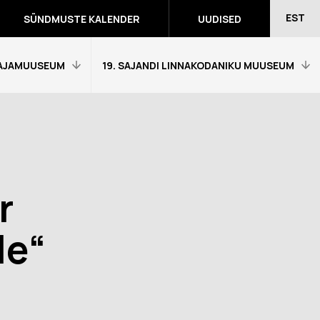
EST
SÜNDMUSTE KALENDER
UUDISED
AJAMUUSEUM
19. SAJANDI LINNAKODANIKU MUUSEUM
Avaleht
Külastajainfo
Näitused
r
Õpetajale
eumitunni
Tagasiside muuseumitunni kohta
le“
Ekskursioonid ja programmid
a programmid
Muuseumi lugu
võidutööd
Kontakt