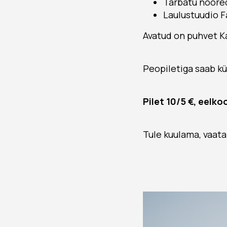
Tarbatu noored
Laulustuudio F
Avatud on puhvet K
Peopiletiga saab k
Pilet 10/5 €, eelko
Tule kuulama, vaata