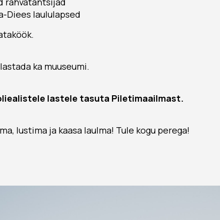
 rahvatantsijad
a-Diees laululapsed
ataköök.
ülastada ka muuseumi.
oliealistele lastele tasuta
Piletimaailmast
.
ma, lustima ja kaasa laulma! Tule kogu perega!