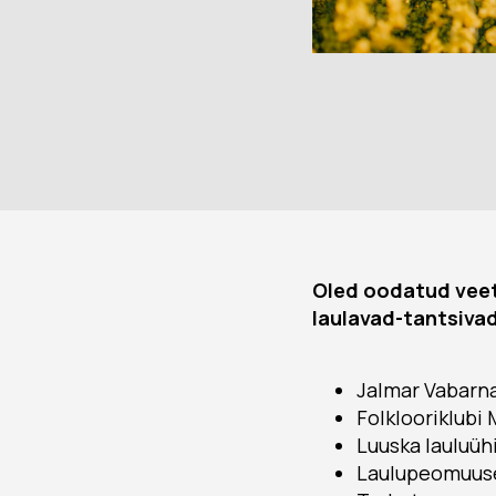
Oled oodatud veet
laulavad-tantsiva
Jalmar Vabarn
Folklooriklubi
Luuska lauluüh
Laulupeomuus