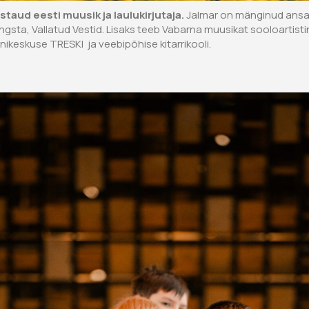
taud eesti muusik ja laulukirjutaja.
Jalmar on mänginud ansa
angsta, Vallatud Vestid. Lisaks teeb Vabarna muusikat sooloartis
nikeskuse TRESKI ja veebipõhise kitarrikooli.