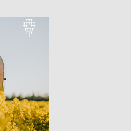
Avatud:
K–P 11–17
Asukoht:
Jaani 16, Tartu
–17
Facebook
 38, Tartu
ok