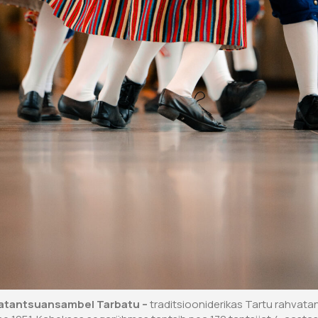
hvatantsuansambel
Tarbatu –
traditsiooniderikas Tartu rahvata