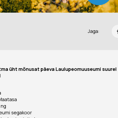
Jaga:
ma üht mõnusat päeva Laulupeomuuseumi suurel p
d
a
 Maatasa
ing
eumi segakoor