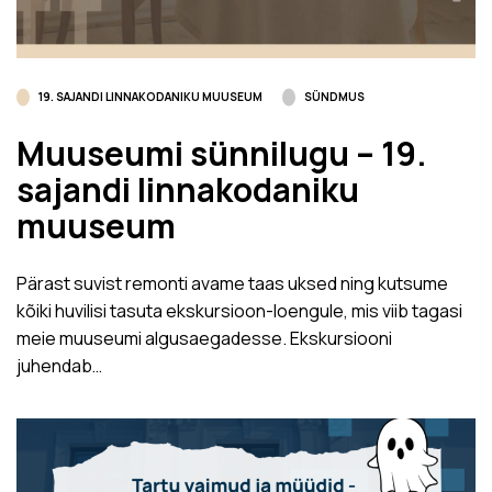
19. SAJANDI LINNAKODANIKU MUUSEUM
SÜNDMUS
Muuseumi sünnilugu – 19.
sajandi linnakodaniku
muuseum
Pärast suvist remonti avame taas uksed ning kutsume
kõiki huvilisi tasuta ekskursioon-loengule, mis viib tagasi
meie muuseumi algusaegadesse. Ekskursiooni
juhendab…