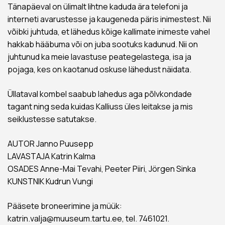
Tänapäeval on ülimalt lihtne kaduda ära telefoni ja
interneti avarustesse ja kaugeneda päris inimestest. Nii
võibki juhtuda, et lähedus kõige kallimate inimeste vahel
hakkab hääbuma või on juba sootuks kadunud. Nii on
juhtunud ka meie lavastuse peategelastega, isa ja
pojaga, kes on kaotanud oskuse lähedust näidata.
Üllataval kombel saabub lahedus aga põlvkondade
tagant ning seda kuidas Kalliuss üles leitakse ja mis
seiklustesse satutakse.
AUTOR Janno Puusepp
LAVASTAJA Katrin Kalma
OSADES Anne-Mai Tevahi, Peeter Piiri, Jörgen Sinka
KUNSTNIK Kudrun Vungi
Pääsete broneerimine ja müük:
katrin.valja@muuseum.tartu.ee, tel. 7461021.