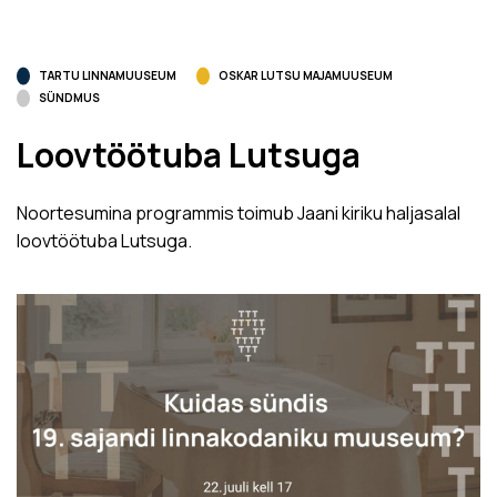
TARTU LINNAMUUSEUM
OSKAR LUTSU MAJAMUUSEUM
SÜNDMUS
Loovtöötuba Lutsuga
Noortesumina programmis toimub Jaani kiriku haljasalal
loovtöötuba Lutsuga.