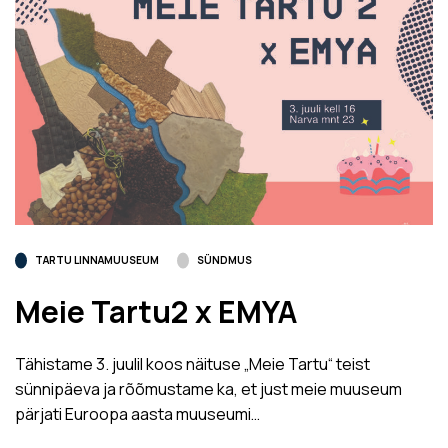
TARTU LINNAMUUSEUM
SÜNDMUS
Meie Tartu2 x EMYA
Tähistame 3. juulil koos näituse „Meie Tartu“ teist
sünnipäeva ja rõõmustame ka, et just meie muuseum
pärjati Euroopa aasta muuseumi…