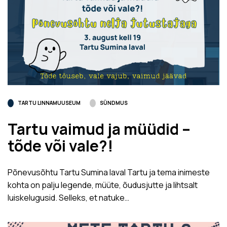
TARTU LINNAMUUSEUM
SÜNDMUS
Tartu vaimud ja müüdid –
tõde või vale?!
Põnevusõhtu Tartu Sumina laval Tartu ja tema inimeste
kohta on palju legende, müüte, õudusjutte ja lihtsalt
luiskelugusid. Selleks, et natuke…