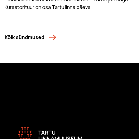
Kuraatorituur on osa Tartu linna päeva…
Kõik sündmused