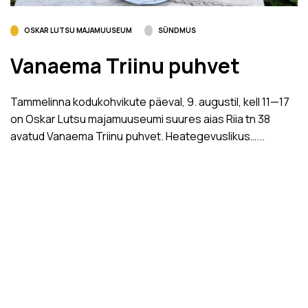
OSKAR LUTSU MAJAMUUSEUM
SÜNDMUS
Vanaema Triinu puhvet
Tammelinna kodukohvikute päeval, 9. augustil, kell 11­—17
on Oskar Lutsu majamuuseumi suures aias Riia tn 38
avatud Vanaema Triinu puhvet. Heategevuslikus…...