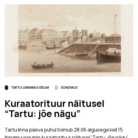
TARTU LINNAMUUSEUM
SÜNDMUS
Kuraatorituur näitusel
“Tartu: jõe nägu”
Tartu linna päeva puhul toimub 28.06 algusega kell 15
linnamuuseumis kuraatorituur näitusel “Tartu: jõe nägu”.