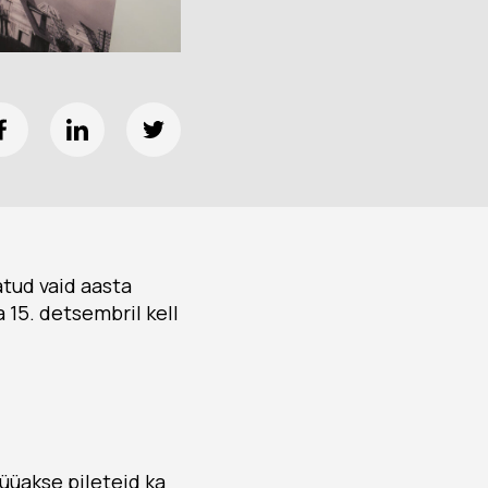
atud vaid aasta
a 15. detsembril kell
üüakse pileteid ka