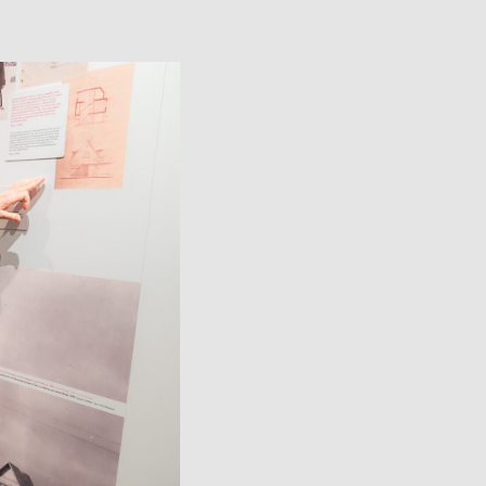
Avatud:
K–P 11–17
Asukoht:
Jaani 16, Tartu
–17
Facebook
 38, Tartu
ok