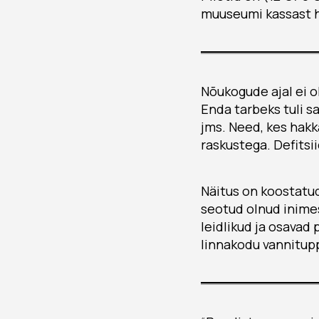
muuseumi kassast hi
Nõukogude ajal ei ol
Enda tarbeks tuli s
jms. Need, kes hakk
raskustega. Defitsii
Näitus on koostatud
seotud olnud inimes
leidlikud ja osavad
linnakodu vannitupp