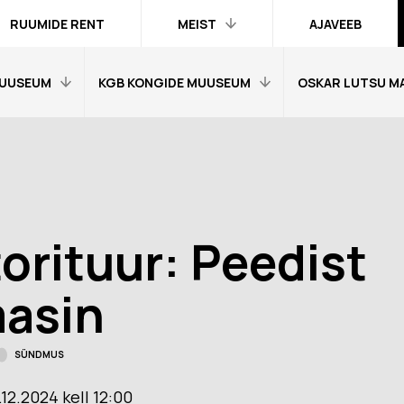
RUUMIDE RENT
MEIST
AJAVEEB
UUSEUM
KGB KONGIDE MUUSEUM
OSKAR LUTSU M
Kontakt ja
inimesed
Praktika
Avaleht
Avaleht
Kogud
fo
Külastajainfo
Külastajainfo
Trükised
Näitused
Näitused
Ametlik teave
orituur: Peedist
Õpetajale
Õpetajale
Organisatsioonist
Tagasisidetunni
Tagasiside muus
asin
Meist meedias
muuseumitunni kohta
kohta
Hanked
nni kohta
Ekskursioonid
Ekskursioonid j
SÜNDMUS
Logod ja fotod
id ja
Muuseumi lugu
Vestevõistluse 
d
.12.2024 kell 12:00
Virtuaalkaardid
“SINI-MUST-VALGE”:
Muuseumi lugu