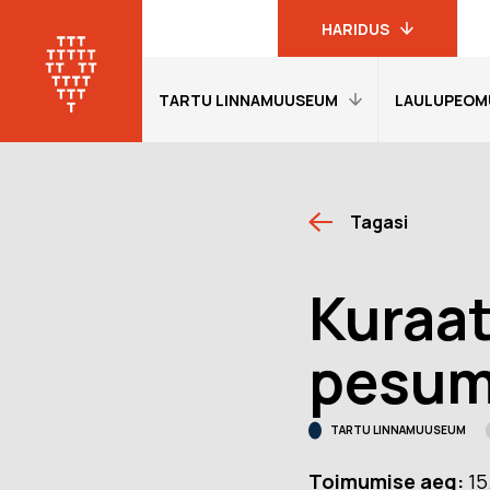
HARIDUS
TARTU LINNAMUUSEUM
LAULUPEOM
Linnamuuseumi
haridusprogrammid
Tartu
linnamuuseum
Avaleht
Avaleht
19. sajandi
Tagasi
Külastajainfo
Külastajain
linnakodaniku
muuseum
Näitused
Näitused
Kuraat
Laulupeomuuseum
Õpetajale
Õpetajale
KGB kongide
Giidituurid
Etendused
pesum
muuseum
Tagasiside
Tagasiside
Oskar Lutsu
muuseumitunni kohta
muuseumitu
muuseum
TARTU LINNAMUUSEUM
Muuseumi lugu
Ekskursioon
programmi
Toimumise aeg:
15
Meie Tartu