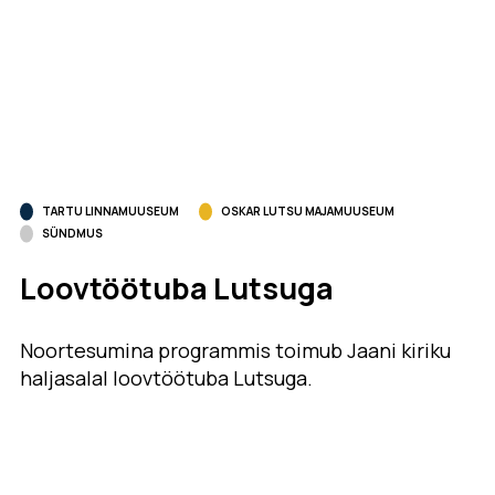
TARTU LINNAMUUSEUM
OSKAR LUTSU MAJAMUUSEUM
SÜNDMUS
Loovtöötuba Lutsuga
Noortesumina programmis toimub Jaani kiriku
haljasalal loovtöötuba Lutsuga.