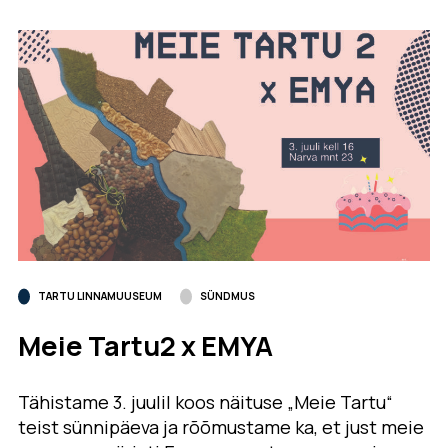
TARTU LINNAMUUSEUM
SÜNDMUS
Meie Tartu2 x EMYA
Tähistame 3. juulil koos näituse „Meie Tartu“
teist sünnipäeva ja rõõmustame ka, et just meie