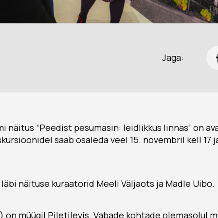
Jaga:
 näitus “Peedist pesumasin: leidlikkus linnas” on av
kursioonidel saab osaleda veel 15. novembril kell 17 j
 läbi näituse kuraatorid Meeli Väljaots ja Madle Uibo.
 €) on müügil
Piletilevis
. Vabade kohtade olemasolul m