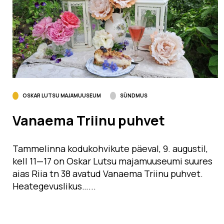
OSKAR LUTSU MAJAMUUSEUM
SÜNDMUS
Vanaema Triinu puhvet
Tammelinna kodukohvikute päeval, 9. augustil,
kell 11­—17 on Oskar Lutsu majamuuseumi suures
aias Riia tn 38 avatud Vanaema Triinu puhvet.
Heategevuslikus…...