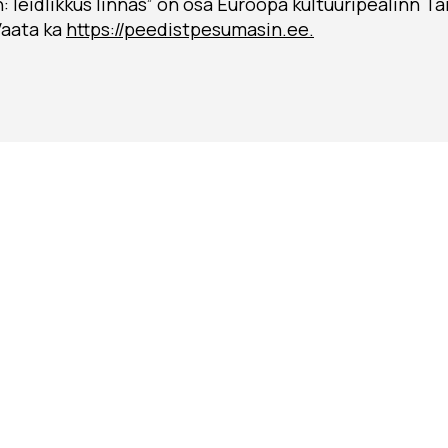
 leidlikkus linnas” on osa Euroopa kultuuripealinn Ta
Vaata ka
https://peedistpesumasin.ee.