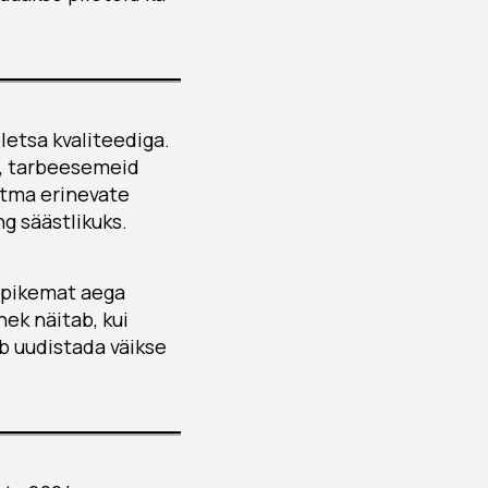
letsa kvaliteediga.
it, tarbeesemeid
stma erinevate
ng säästlikuks.
i pikemat aega
ek näitab, kui
b uudistada väikse