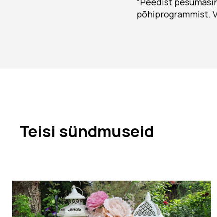
“Peedist pesumasin:
põhiprogrammist. 
Teisi sündmuseid