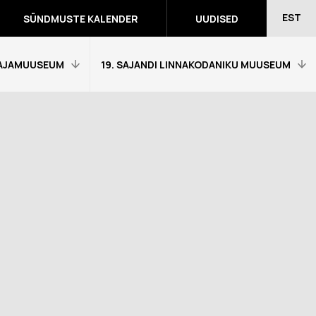
EST
SÜNDMUSTE KALENDER
UUDISED
AJAMUUSEUM
19. SAJANDI LINNAKODANIKU MUUSEUM
Avaleht
Külastajainfo
Näitused
Õpetajale
eumitunni
Tagasiside muuseumitunni kohta
Ekskursioonid ja programmid
a programmid
Muuseumi lugu
võidutööd
Kontakt