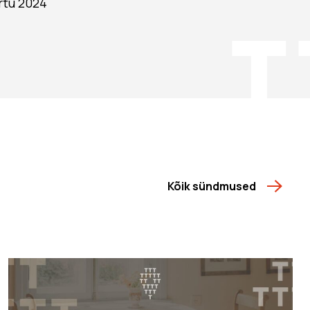
rtu 2024
Kõik sündmused