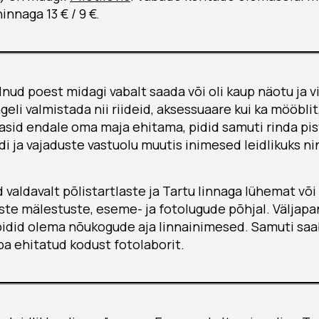
nnaga 13 € / 9 €.
nud poest midagi vabalt saada või oli kaup näotu ja vi
ageli valmistada nii riideid, aksessuaare kui ka mööbl
asid endale oma maja ehitama, pidid samuti rinda pi
di ja vajaduste vastuolu muutis inimesed leidlikuks ni
 valdavalt põlistartlaste ja Tartu linnaga lühemat võ
te mälestuste, eseme- ja fotolugude põhjal. Väljapan
 pidid olema nõukogude aja linnainimesed. Samuti saa
a ehitatud kodust fotolaborit.