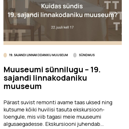
19. SAJANDI LINNAKODANIKU MUUSEUM
SÜNDMUS
Muuseumi sünnilugu – 19.
sajandi linnakodaniku
muuseum
Pärast suvist remonti avame taas uksed ning
kutsume kõiki huvilisi tasuta ekskursioon-
loengule, mis viib tagasi meie muuseumi
algusaegadesse. Ekskursiooni juhendab…