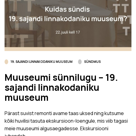
19. SAJANDI LINNAKODANIKU MUUSEUM
SÜNDMUS
Muuseumi sünnilugu – 19.
sajandi linnakodaniku
muuseum
Pärast suvist remonti avame taas uksed ning kutsume
kõiki huvilisi tasuta ekskursioon-loengule, mis viib tagasi
meie muuseumi algusaegadesse. Ekskursiooni
juhendab…