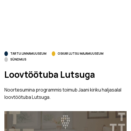
TARTU LINNAMUUSEUM
OSKAR LUTSU MAJAMUUSEUM
SÜNDMUS
Loovtöötuba Lutsuga
Noortesumina programmis toimub Jaani kiriku haljasalal
loovtöötuba Lutsuga.