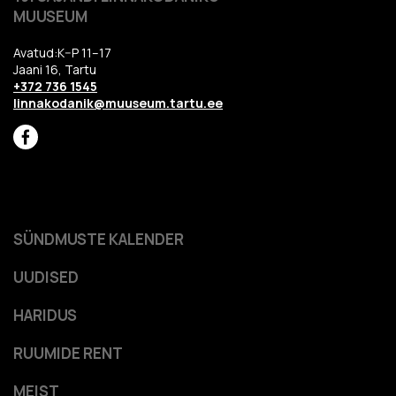
MUUSEUM
Avatud:K–P 11–17
Jaani 16, Tartu
+372 736 1545
linnakodanik@muuseum.tartu.ee
SÜNDMUSTE KALENDER
UUDISED
HARIDUS
RUUMIDE RENT
MEIST