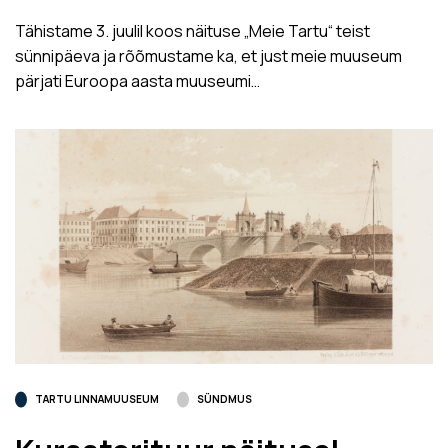
Tähistame 3. juulil koos näituse „Meie Tartu“ teist
sünnipäeva ja rõõmustame ka, et just meie muuseum
pärjati Euroopa aasta muuseumi…
TARTU LINNAMUUSEUM
SÜNDMUS