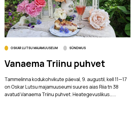
OSKAR LUTSU MAJAMUUSEUM
SÜNDMUS
Vanaema Triinu puhvet
Tammelinna kodukohvikute päeval, 9. augustil, kell 11­—17
on Oskar Lutsu majamuuseumi suures aias Riia tn 38
avatud Vanaema Triinu puhvet. Heategevuslikus…...