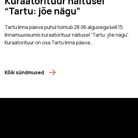
Kuraatorituur näitusel
“Tartu: jõe nägu”
Tartu linna päeva puhul toimub 28.06 algusega kell 15
linnamuuseumis kuraatorituur näitusel “Tartu: jõe nägu”.
Kuraatorituur on osa Tartu linna päeva…
Kõik sündmused