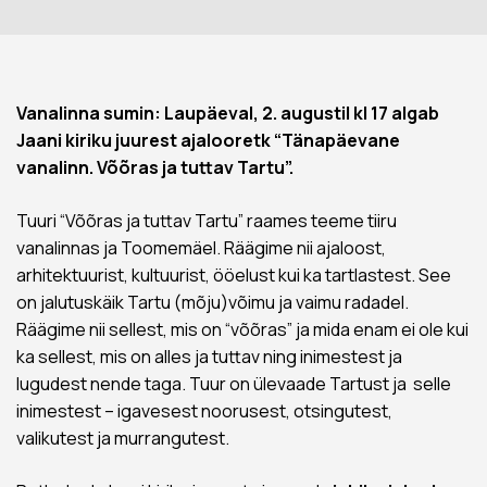
Vanalinna sumin: Laupäeval, 2. augustil kl 17 algab
Jaani kiriku juurest ajalooretk “Tänapäevane
vanalinn. Võõras ja tuttav Tartu”.
Tuuri “Võõras ja tuttav Tartu” raames teeme tiiru
vanalinnas ja Toomemäel. Räägime nii ajaloost,
arhitektuurist, kultuurist, ööelust kui ka tartlastest. See
on jalutuskäik Tartu (mõju)võimu ja vaimu radadel.
Räägime nii sellest, mis on “võõras” ja mida enam ei ole kui
ka sellest, mis on alles ja tuttav ning inimestest ja
lugudest nende taga. Tuur on ülevaade Tartust ja selle
inimestest – igavesest noorusest, otsingutest,
valikutest ja murrangutest.