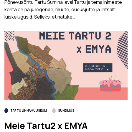
Põnevusõhtu Tartu Sumina laval Tartu ja tema inimeste
kohta on palju legende, müüte, õudusjutte ja lihtsalt
luiskelugusid. Selleks, et natuke…
TARTU LINNAMUUSEUM
SÜNDMUS
Meie Tartu2 x EMYA