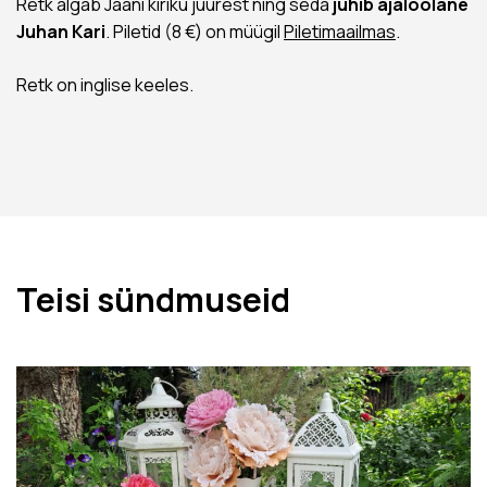
Retk algab Jaani kiriku juurest ning seda
juhib ajaloolane
Juhan Kari
. Piletid (8 €) on müügil
Piletimaailmas
.
Retk on inglise keeles.
Teisi sündmuseid